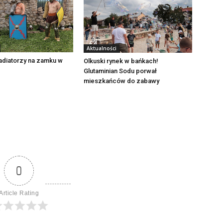
Aktualności
adiatorzy na zamku w
Olkuski rynek w bańkach!
Glutaminian Sodu porwał
mieszkańców do zabawy
0
Article Rating