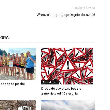
Następny artykuł
Wreszcie dojadą spokojnie do szkół
TORA
Aktualności
 sezon na piasku!
Droga do Jaworzna będzie
zamknięta od 10 sierpnia!