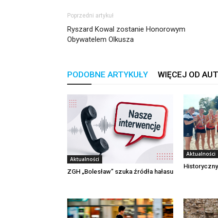
Poprzedni artykuł
Ryszard Kowal zostanie Honorowym
Obywatelem Olkusza
PODOBNE ARTYKUŁY
WIĘCEJ OD AU
Aktualności
Aktualności
Historyczny
ZGH „Bolesław” szuka źródła hałasu