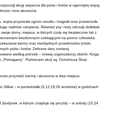
ozpoczął akcję wsparcia dla psów i kotów w ogarniętej wojną
obroże i inne akcesoria.
, wojna przyniosła ogrom smutku i tragedii oraz przewróciła
jąc nadmiar cierpienia. Również psy i koty odczuły dotkliwie
i, swoje domy, miejsca, w których czuły się bezpiecznie lub z
stworzeniami bezdomnymi czekającymi na pomoc człowieka.
przekazania karmy oraz niezbędnych przedmiotów (miski,
mnych psów i kotów. Zebrane dary zostaną
nowane według potrzeb – mówią organizatorzy zbiórki: Kinga
o „Pomagamy”. Partnerami akcji są: Ochotnicza Straż
może przynieść karmę i akcesoria w dwa miejsca:
 Silikat – w poniedziałki (5,12,19,26 września) w godzinach
8 (budynek, w którym znajduje się poczta) – w soboty (10,24