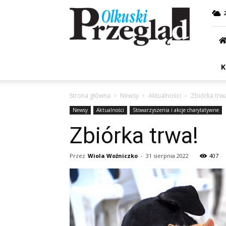
Przegląd
Olkuski
K
Strona główna
Newsy
Aktualności
Zbiórka trw
Newsy
Aktualności
Stowarzyszenia i akcje charytatywne
Zbiórka trwa!
Przez
Wiola Woźniczko
-
31 sierpnia 2022
407