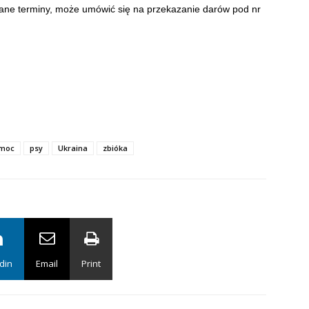
odane terminy, może umówić się na przekazanie darów pod nr
moc
psy
Ukraina
zbióka
din
Email
Print