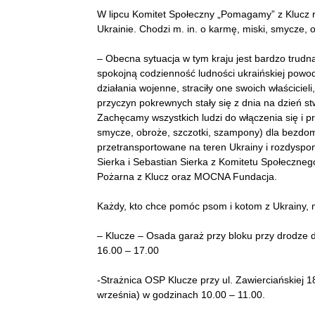
W lipcu Komitet Społeczny „Pomagamy” z Klucz r
Ukrainie. Chodzi m. in. o karmę, miski, smycze, 
– Obecna sytuacja w tym kraju jest bardzo trudna
spokojną codzienność ludności ukraińskiej powodu
działania wojenne, straciły one swoich właściciel
przyczyn pokrewnych stały się z dnia na dzień 
Zachęcamy wszystkich ludzi do włączenia się i 
smycze, obroże, szczotki, szampony) dla bezdo
przetransportowane na teren Ukrainy i rozdyspo
Sierka i Sebastian Sierka z Komitetu Społeczneg
Pożarna z Klucz oraz MOCNA Fundacja.
Każdy, kto chce pomóc psom i kotom z Ukrainy, 
– Klucze – Osada garaż przy bloku przy drodze do
16.00 – 17.00
-Strażnica OSP Klucze przy ul. Zawierciańskiej 1
września) w godzinach 10.00 – 11.00.