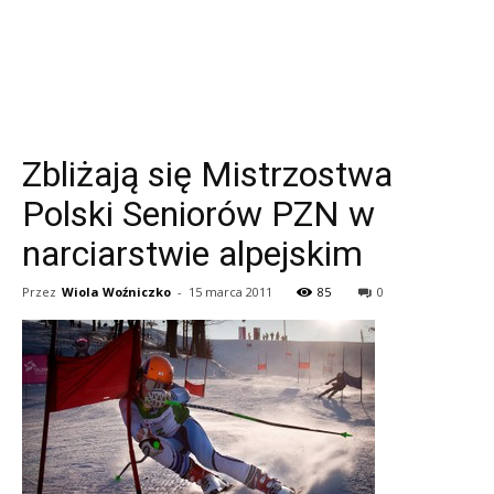
Zbliżają się Mistrzostwa
Polski Seniorów PZN w
narciarstwie alpejskim
Przez
Wiola Woźniczko
-
15 marca 2011
85
0