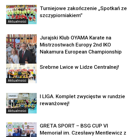
Turniejowe zakończenie „Spotkań ze
szczypiorniakiem”
Aktualności
Jurajski Klub OYAMA Karate na
Mistrzostwach Europy 2nd IKO
Nakamura European Championship
Srebrne Lwice w Lidze Centralnej!
Aktualności
Aktualności
I LIGA. Komplet zwycięstw w rundzie
rewanżowej!
Aktualności
GRETA SPORT – BSG CUP VI
Memoriał im. Czesławy Mentlewicz z