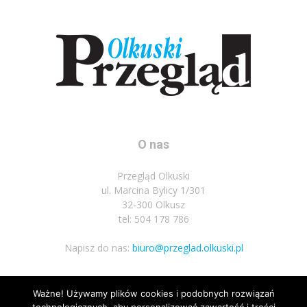
O nas
Przegląd Olkuski
ul. Marcina Bylicy 1/301
32-300 Olkusz
tel: 504 178 786
Napisz do nas:
biuro@przeglad.olkuski.pl
Ważne! Używamy plików cookies i podobnych rozwiązań
Podążaj za nami