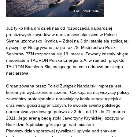
Już tylko kilka dni dzieli nas od rozpoczęcia najbardziej
prestiżowych zawodów w narciarstwie alpejskim w Polsce.
Słynne uzdrowisko Krynica – Zdrój na 3 dni stanie się stolicą tej
dyscypliny. Rozgrywane już po raz 79. Mistrzostwa Polski
Seniorów PZN rozpoczną się 19. marca. Zawody zostały objęte
mecenatem TAURON Polska Energia S.A. w ramach projektu
TAURON Bachleda Ski, mającego na celu odnowę polskiego
narciarstwa.
Organizowana przez Polski Związek Narciarski impreza jest
koronnym wydarzeniem sezonu. Czekają na nią wszyscy polscy
zawodnicy profesjonalnie uprawiający konkurencje alpejskie
oraz wielu gości zagranicznych.To swoiste święto polskiego
narciarstwa zjazdowego potrwa aż 3 dni, od 19. do 21. marca
2011. Jego areną będą stoki Jaworzyny Krynickiej, szczytu w
Beskidzie Sądeckim górującego nad miastem.
Pierwszy dzień sportowej rywalizacji upłynie pod znakiem