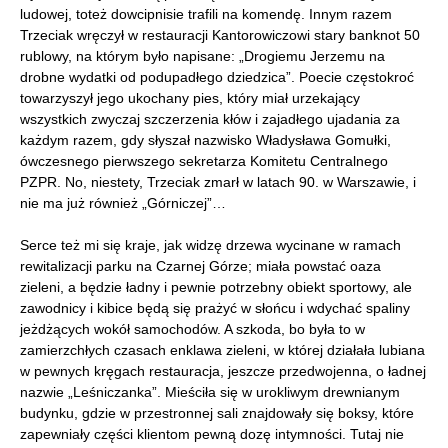
ludowej, toteż dowcipnisie trafili na komendę. Innym razem
Trzeciak wręczył w restauracji Kantorowiczowi stary banknot 50
rublowy, na którym było napisane: „Drogiemu Jerzemu na
drobne wydatki od podupadłego dziedzica”. Poecie częstokroć
towarzyszył jego ukochany pies, który miał urzekający
wszystkich zwyczaj szczerzenia kłów i zajadłego ujadania za
każdym razem, gdy słyszał nazwisko Władysława Gomułki,
ówczesnego pierwszego sekretarza Komitetu Centralnego
PZPR. No, niestety, Trzeciak zmarł w latach 90. w Warszawie, i
nie ma już również „Górniczej”…
Serce też mi się kraje, jak widzę drzewa wycinane w ramach
rewitalizacji parku na Czarnej Górze; miała powstać oaza
zieleni, a będzie ładny i pewnie potrzebny obiekt sportowy, ale
zawodnicy i kibice będą się prażyć w słońcu i wdychać spaliny
jeżdżących wokół samochodów. A szkoda, bo była to w
zamierzchłych czasach enklawa zieleni, w której działała lubiana
w pewnych kręgach restauracja, jeszcze przedwojenna, o ładnej
nazwie „Leśniczanka”. Mieściła się w urokliwym drewnianym
budynku, gdzie w przestronnej sali znajdowały się boksy, które
zapewniały części klientom pewną dozę intymności. Tutaj nie