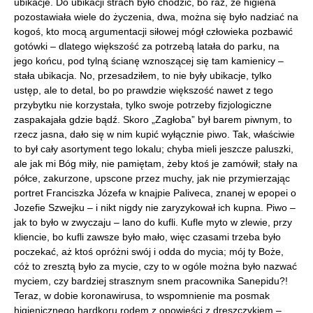
ubikacje. Do ubikacji strach było chodzić, bo raz, że higiena
pozostawiała wiele do życzenia, dwa, można się było nadziać na
kogoś, kto mocą argumentacji siłowej mógł człowieka pozbawić
gotówki – dlatego większość za potrzebą latała do parku, na
jego końcu, pod tylną ścianę wznoszącej się tam kamienicy –
stała ubikacja. No, przesadziłem, to nie były ubikacje, tylko
ustęp, ale to detal, bo po prawdzie większość nawet z tego
przybytku nie korzystała, tylko swoje potrzeby fizjologiczne
zaspakajała gdzie bądź. Skoro „Zagłoba” był barem piwnym, to
rzecz jasna, dało się w nim kupić wyłącznie piwo. Tak, właściwie
to był cały asortyment tego lokalu; chyba mieli jeszcze paluszki,
ale jak mi Bóg miły, nie pamiętam, żeby ktoś je zamówił; stały na
półce, zakurzone, upscone przez muchy, jak nie przymierzając
portret Franciszka Józefa w knajpie Paliveca, znanej w epopei o
Jozefie Szwejku – i nikt nigdy nie zaryzykował ich kupna. Piwo –
jak to było w zwyczaju – lano do kufli. Kufle myto w zlewie, przy
kliencie, bo kufli zawsze było mało, więc czasami trzeba było
poczekać, aż ktoś opróżni swój i odda do mycia; mój ty Boże,
cóż to zresztą było za mycie, czy to w ogóle można było nazwać
myciem, czy bardziej strasznym snem pracownika Sanepidu?!
Teraz, w dobie koronawirusa, to wspomnienie ma posmak
higienicznego hardkoru rodem z opowieści z dreszczykiem –