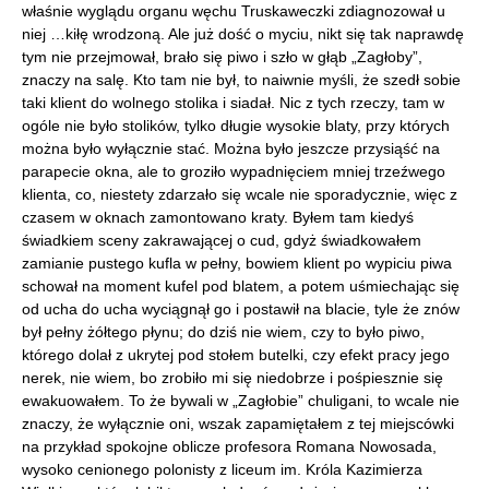
właśnie wyglądu organu węchu Truskaweczki zdiagnozował u
niej …kiłę wrodzoną. Ale już dość o myciu, nikt się tak naprawdę
tym nie przejmował, brało się piwo i szło w głąb „Zagłoby”,
znaczy na salę. Kto tam nie był, to naiwnie myśli, że szedł sobie
taki klient do wolnego stolika i siadał. Nic z tych rzeczy, tam w
ogóle nie było stolików, tylko długie wysokie blaty, przy których
można było wyłącznie stać. Można było jeszcze przysiąść na
parapecie okna, ale to groziło wypadnięciem mniej trzeźwego
klienta, co, niestety zdarzało się wcale nie sporadycznie, więc z
czasem w oknach zamontowano kraty. Byłem tam kiedyś
świadkiem sceny zakrawającej o cud, gdyż świadkowałem
zamianie pustego kufla w pełny, bowiem klient po wypiciu piwa
schował na moment kufel pod blatem, a potem uśmiechając się
od ucha do ucha wyciągnął go i postawił na blacie, tyle że znów
był pełny żółtego płynu; do dziś nie wiem, czy to było piwo,
którego dolał z ukrytej pod stołem butelki, czy efekt pracy jego
nerek, nie wiem, bo zrobiło mi się niedobrze i pośpiesznie się
ewakuowałem. To że bywali w „Zagłobie” chuligani, to wcale nie
znaczy, że wyłącznie oni, wszak zapamiętałem z tej miejscówki
na przykład spokojne oblicze profesora Romana Nowosada,
wysoko cenionego polonisty z liceum im. Króla Kazimierza