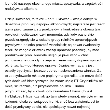
ludność naszego ukochanego miasta spożywała, a częstokroć i
nadużywała alkoholu.
Dzieje ludzkości, to także – co tu ukrywać – dzieje odkryć w
dziedzinie produkcji napojów alkoholowych; najstarsze jest rzecz
jasna piwo, znane już z pradziejów, a konkretnie z okresu tzw.
rewolucji neolitycznej, czyli momentu, gdy ludy pasterskie
przedzierżgnęły się w osiadłe grupy rolników uprawiających
prymitywne poletka prazbóż wszelakich; są nawet zwolennicy
teorii, że w ogóle człowiek zaczął uprawiać pszenicę, by móc
produkować piwo. Niewiele ustępuje piwu wino – choć
jednoznaczne dowody na jego istnienie mamy dopiero sprzed
ok. 5 tys. lat – do którego uprawy również wymagany jest
osiadły tryb życia i jeszcze dobrze nasłoneczniona winnica. Za
to zdecydowanie młodsze papiery ma gorzałka, ale może dość
tych dociekań historycznych, bo zaraz uśpię PT Czytelników nie
mniej skutecznie, niż przysłowiowe pół litra. Trudno
przypuszczać, by w chwili, gdy zakładano Olkusz (to jest
Ha’Elqkosi, Hilcus, czy jak go tam wtedy zwano), nie było w nim
jakiegoś lokalu serwującego trunki, choć bez wątpienia był to
dość prymitywny obiekt, nie spełniający nawet najmniej