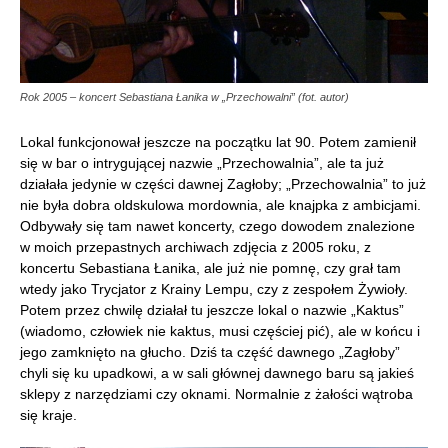
Rok 2005 – koncert Sebastiana Łanika w „Przechowalni” (fot. autor)
Lokal funkcjonował jeszcze na początku lat 90. Potem zamienił
się w bar o intrygującej nazwie „Przechowalnia”, ale ta już
działała jedynie w części dawnej Zagłoby; „Przechowalnia” to już
nie była dobra oldskulowa mordownia, ale knajpka z ambicjami.
Odbywały się tam nawet koncerty, czego dowodem znalezione
w moich przepastnych archiwach zdjęcia z 2005 roku, z
koncertu Sebastiana Łanika, ale już nie pomnę, czy grał tam
wtedy jako Trycjator z Krainy Lempu, czy z zespołem Żywioły.
Potem przez chwilę działał tu jeszcze lokal o nazwie „Kaktus”
(wiadomo, człowiek nie kaktus, musi częściej pić), ale w końcu i
jego zamknięto na głucho. Dziś ta część dawnego „Zagłoby”
chyli się ku upadkowi, a w sali głównej dawnego baru są jakieś
sklepy z narzędziami czy oknami. Normalnie z żałości wątroba
się kraje.