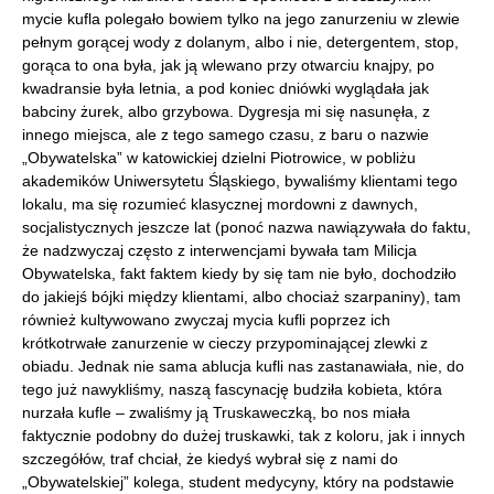
mycie kufla polegało bowiem tylko na jego zanurzeniu w zlewie
pełnym gorącej wody z dolanym, albo i nie, detergentem, stop,
gorąca to ona była, jak ją wlewano przy otwarciu knajpy, po
kwadransie była letnia, a pod koniec dniówki wyglądała jak
babciny żurek, albo grzybowa. Dygresja mi się nasunęła, z
innego miejsca, ale z tego samego czasu, z baru o nazwie
„Obywatelska” w katowickiej dzielni Piotrowice, w pobliżu
akademików Uniwersytetu Śląskiego, bywaliśmy klientami tego
lokalu, ma się rozumieć klasycznej mordowni z dawnych,
socjalistycznych jeszcze lat (ponoć nazwa nawiązywała do faktu,
że nadzwyczaj często z interwencjami bywała tam Milicja
Obywatelska, fakt faktem kiedy by się tam nie było, dochodziło
do jakiejś bójki między klientami, albo chociaż szarpaniny), tam
również kultywowano zwyczaj mycia kufli poprzez ich
krótkotrwałe zanurzenie w cieczy przypominającej zlewki z
obiadu. Jednak nie sama ablucja kufli nas zastanawiała, nie, do
tego już nawykliśmy, naszą fascynację budziła kobieta, która
nurzała kufle – zwaliśmy ją Truskaweczką, bo nos miała
faktycznie podobny do dużej truskawki, tak z koloru, jak i innych
szczegółów, traf chciał, że kiedyś wybrał się z nami do
„Obywatelskiej” kolega, student medycyny, który na podstawie