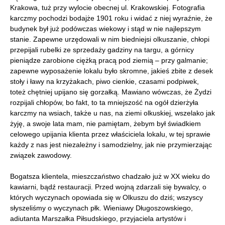
Krakowa, tuż przy wylocie obecnej ul. Krakowskiej. Fotografia
karczmy pochodzi bodajże 1901 roku i widać z niej wyraźnie, że
budynek był już podówczas wiekowy i stąd w nie najlepszym
stanie. Zapewne urzędowali w nim biedniejsi olkuszanie, chłopi
przepijali rubelki ze sprzedaży gadziny na targu, a górnicy
pieniądze zarobione ciężką pracą pod ziemią – przy galmanie;
zapewne wyposażenie lokalu było skromne, jakieś zbite z desek
stoły i ławy na krzyżakach, piwo cienkie, czasami podpiwek,
toteż chętniej upijano się gorzałką. Mawiano wówczas, że Żydzi
rozpijali chłopów, bo fakt, to ta mniejszość na ogół dzierżyła
karczmy na wsiach, także u nas, na ziemi olkuskiej, wszelako jak
żyję, a swoje lata mam, nie pamiętam, żebym był świadkiem
celowego upijania klienta przez właściciela lokalu, w tej sprawie
każdy z nas jest niezależny i samodzielny, jak nie przymierzając
związek zawodowy.
Bogatsza klientela, mieszczaństwo chadzało już w XX wieku do
kawiarni, bądź restauracji. Przed wojną zdarzali się bywalcy, o
których wyczynach opowiada się w Olkuszu do dziś; wszyscy
słyszeliśmy o wyczynach płk. Wieniawy Długoszowskiego,
adiutanta Marszałka Piłsudskiego, przyjaciela artystów i