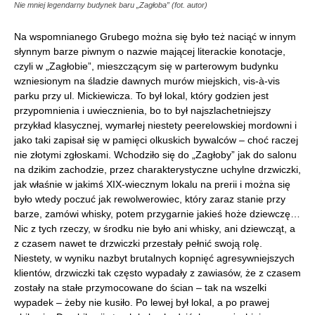
Nie mniej legendarny budynek baru „Zagłoba” (fot. autor)
Na wspomnianego Grubego można się było też naciąć w innym
słynnym barze piwnym o nazwie mającej literackie konotacje,
czyli w „Zagłobie”, mieszczącym się w parterowym budynku
wzniesionym na śladzie dawnych murów miejskich, vis-à-vis
parku przy ul. Mickiewicza. To był lokal, który godzien jest
przypomnienia i uwiecznienia, bo to był najszlachetniejszy
przykład klasycznej, wymarłej niestety peerelowskiej mordowni i
jako taki zapisał się w pamięci olkuskich bywalców – choć raczej
nie złotymi zgłoskami. Wchodziło się do „Zagłoby” jak do salonu
na dzikim zachodzie, przez charakterystyczne uchylne drzwiczki,
jak właśnie w jakimś XIX-wiecznym lokalu na prerii i można się
było wtedy poczuć jak rewolwerowiec, który zaraz stanie przy
barze, zamówi whisky, potem przygarnie jakieś hoże dziewczę…
Nic z tych rzeczy, w środku nie było ani whisky, ani dziewcząt, a
z czasem nawet te drzwiczki przestały pełnić swoją rolę.
Niestety, w wyniku nazbyt brutalnych kopnięć agresywniejszych
klientów, drzwiczki tak często wypadały z zawiasów, że z czasem
zostały na stałe przymocowane do ścian – tak na wszelki
wypadek – żeby nie kusiło. Po lewej był lokal, a po prawej