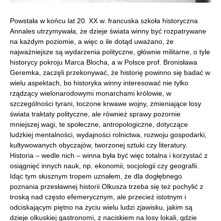
Powstała w końcu lat 20. XX w. francuska szkoła historyczna
Annales utrzymywała, że dzieje świata winny być rozpatrywane
na każdym poziomie, a więc o ile dotąd uważano, że
najważniejsze są wydarzenia polityczne, głównie militarne, o tyle
historycy pokroju Marca Blocha, a w Polsce prof. Bronisława
Geremka, zaczęli przekonywać, że historię powinno się badać w
wielu aspektach, bo historyka winny interesować nie tylko
rządzący wielonarodowymi monarchami królowie, w
szczególności tyrani, toczone krwawe wojny, zmieniające losy
świata traktaty polityczne, ale również sprawy pozornie
mniejszej wagi, te społeczne, antropologiczne, dotyczące
ludzkiej mentalności, wydajności rolnictwa, rozwoju gospodarki,
kultywowanych obyczajów, tworzonej sztuki czy literatury.
Historia – wedle nich – winna była być więc totalna i korzystać z
osiągnięć innych nauk, np. ekonomii, socjologii czy geografii.
Idąc tym słusznym tropem uznałem, że dla dogłębnego
poznania przesławnej historii Olkusza trzeba się też pochylić z
troską nad często efemerycznym, ale przecież istotnym i
odciskającym piętno na życiu wielu ludzi zjawisku, jakim są
dzieje olkuskiej gastronomi, z naciskiem na losy lokali, gdzie