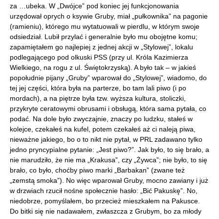
za …ubeka. W „Dwójce” pod koniec jej funkcjonowania
urzędował oprych o ksywie Gruby, miał „pułkownika” na pagonie
(ramieniu), którego mu wytatuowali w pierdlu, w którym swoje
odsiedział. Lubił przylać i generalnie było mu obojętne komu;
zapamiętałem go najlepiej z jednej akcji w „Stylowej”, lokalu
podlegającego pod olkuski PSS (przy ul. Króla Kazimierza
Wielkiego, na rogu z ul. Świętokrzyską). A było tak – w jakieś
popołudnie pijany „Gruby” wparował do „Stylowej”, wiadomo, do
tej jej części, która była na parterze, bo tam lali piwo (i po
mordach), a na piętrze była tzw. wyższa kultura, stoliczki,
przykryte ceratowymi obrusami i obsługą, która sama pytała, co
podać. Na dole było zwyczajnie, znaczy po ludzku, stałeś w
kolejce, czekałeś na kufel, potem czekałeś aż ci naleją piwa,
nieważne jakiego, bo o to nikt nie pytał, w PRL zadawano tylko
jedno pryncypialne pytanie: „Jest piwo?”. Jak było, to się brało, a
nie marudziło, że nie ma „Krakusa”, czy „Żywca”; nie było, to się
brało, co było, choćby piwo marki „Barbakan” (zwane też
„zemstą smoka”). No więc wparował Gruby, mocno zawiany i już
w drzwiach rzucił nośne społecznie hasło: „Bić Pakuskę”. No,
niedobrze, pomyślałem, bo przecież mieszkałem na Pakusce.
Do bitki się nie nadawałem, zwłaszcza z Grubym, bo za młody