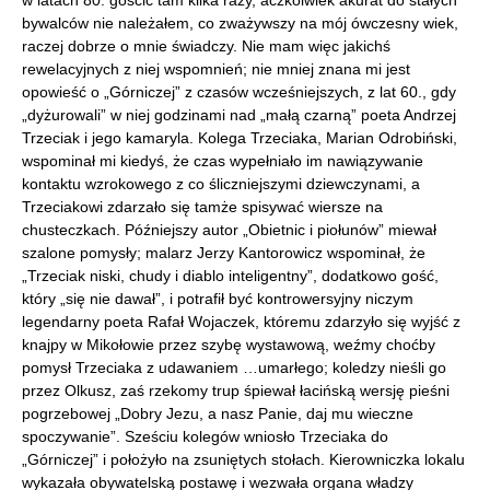
w latach 80. gościć tam kilka razy, aczkolwiek akurat do stałych
bywalców nie należałem, co zważywszy na mój ówczesny wiek,
raczej dobrze o mnie świadczy. Nie mam więc jakichś
rewelacyjnych z niej wspomnień; nie mniej znana mi jest
opowieść o „Górniczej” z czasów wcześniejszych, z lat 60., gdy
„dyżurowali” w niej godzinami nad „małą czarną” poeta Andrzej
Trzeciak i jego kamaryla. Kolega Trzeciaka, Marian Odrobiński,
wspominał mi kiedyś, że czas wypełniało im nawiązywanie
kontaktu wzrokowego z co śliczniejszymi dziewczynami, a
Trzeciakowi zdarzało się tamże spisywać wiersze na
chusteczkach. Późniejszy autor „Obietnic i piołunów” miewał
szalone pomysły; malarz Jerzy Kantorowicz wspominał, że
„Trzeciak niski, chudy i diablo inteligentny”, dodatkowo gość,
który „się nie dawał”, i potrafił być kontrowersyjny niczym
legendarny poeta Rafał Wojaczek, któremu zdarzyło się wyjść z
knajpy w Mikołowie przez szybę wystawową, weźmy choćby
pomysł Trzeciaka z udawaniem …umarłego; koledzy nieśli go
przez Olkusz, zaś rzekomy trup śpiewał łacińską wersję pieśni
pogrzebowej „Dobry Jezu, a nasz Panie, daj mu wieczne
spoczywanie”. Sześciu kolegów wniosło Trzeciaka do
„Górniczej” i położyło na zsuniętych stołach. Kierowniczka lokalu
wykazała obywatelską postawę i wezwała organa władzy