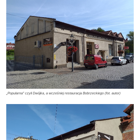
„Popularna” czyli Dwójka, a wcześniej restauracja Bobrzeckiego (fot. autor)