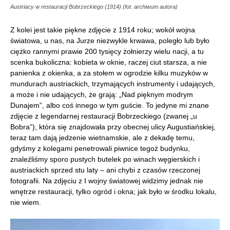
Austriacy w restauracji Bobrzeckiego (1914) (fot. archiwum autora)
Z kolei jest takie piękne zdjęcie z 1914 roku; wokół wojna
światowa, u nas, na Jurze niezwykle krwawa, poległo lub było
ciężko rannymi prawie 200 tysięcy żołnierzy wielu nacji, a tu
scenka bukoliczna: kobieta w oknie, raczej ciut starsza, a nie
panienka z okienka, a za stołem w ogrodzie kilku muzyków w
mundurach austriackich, trzymających instrumenty i udających,
a może i nie udających, że grają: „Nad pięknym modrym
Dunajem”, albo coś innego w tym guście. To jedyne mi znane
zdjęcie z legendarnej restauracji Bobrzeckiego (zwanej „u
Bobra”), która się znajdowała przy obecnej ulicy Augustiańskiej,
teraz tam dają jedzenie wietnamskie, ale z dekadę temu,
gdyśmy z kolegami penetrowali piwnice tegoż budynku,
znaleźliśmy sporo pustych butelek po winach węgierskich i
austriackich sprzed stu laty – ani chybi z czasów rzeczonej
fotografii. Na zdjęciu z I wojny światowej widzimy jednak nie
wnętrze restauracji, tylko ogród i okna; jak było w środku lokalu,
nie wiem.