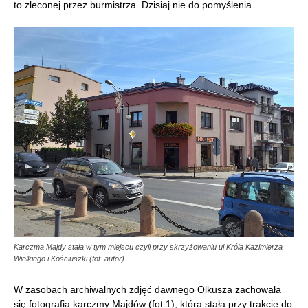
to zleconej przez burmistrza. Dzisiaj nie do pomyślenia…
Karczma Majdy stała w tym miejscu czyli przy skrzyżowaniu ul Króla Kazimierza
Wielkiego i Kościuszki (fot. autor)
W zasobach archiwalnych zdjęć dawnego Olkusza zachowała
się fotografia karczmy Majdów (fot.1), która stała przy trakcie do