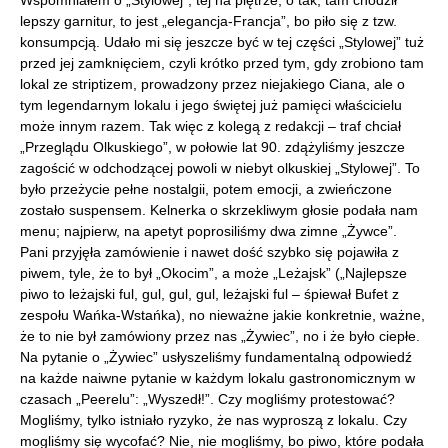
Wspomniałem o „Stylowej”, tej na piętrze; o tak, tam chodził
lepszy garnitur, to jest „elegancja-Francja”, bo piło się z tzw.
konsumpcją. Udało mi się jeszcze być w tej części „Stylowej” tuż
przed jej zamknięciem, czyli krótko przed tym, gdy zrobiono tam
lokal ze striptizem, prowadzony przez niejakiego Ciana, ale o
tym legendarnym lokalu i jego świętej już pamięci właścicielu
może innym razem. Tak więc z kolegą z redakcji – traf chciał
„Przeglądu Olkuskiego”, w połowie lat 90. zdążyliśmy jeszcze
zagościć w odchodzącej powoli w niebyt olkuskiej „Stylowej”. To
było przeżycie pełne nostalgii, potem emocji, a zwieńczone
zostało suspensem. Kelnerka o skrzekliwym głosie podała nam
menu; najpierw, na apetyt poprosiliśmy dwa zimne „Żywce”.
Pani przyjęła zamówienie i nawet dość szybko się pojawiła z
piwem, tyle, że to był „Okocim”, a może „Leżajsk” („Najlepsze
piwo to leżajski ful, gul, gul, gul, leżajski ful – śpiewał Bufet z
zespołu Wańka-Wstańka), no nieważne jakie konkretnie, ważne,
że to nie był zamówiony przez nas „Żywiec”, no i że było ciepłe.
Na pytanie o „Żywiec” usłyszeliśmy fundamentalną odpowiedź
na każde naiwne pytanie w każdym lokalu gastronomicznym w
czasach „Peerelu”: „Wyszedł!”. Czy mogliśmy protestować?
Mogliśmy, tylko istniało ryzyko, że nas wyproszą z lokalu. Czy
mogliśmy się wycofać? Nie, nie mogliśmy, bo piwo, które podała