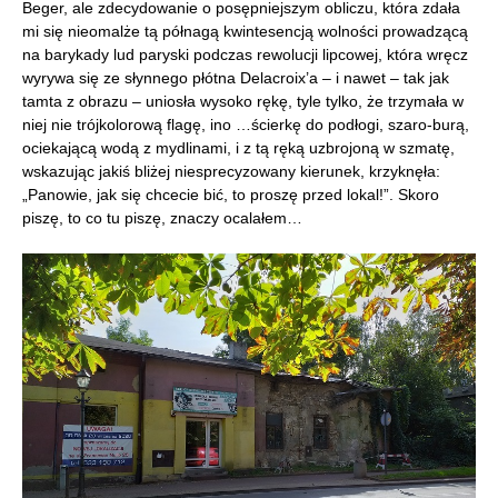
Beger, ale zdecydowanie o posępniejszym obliczu, która zdała
mi się nieomalże tą półnagą kwintesencją wolności prowadzącą
na barykady lud paryski podczas rewolucji lipcowej, która wręcz
wyrywa się ze słynnego płótna Delacroix’a – i nawet – tak jak
tamta z obrazu – uniosła wysoko rękę, tyle tylko, że trzymała w
niej nie trójkolorową flagę, ino …ścierkę do podłogi, szaro-burą,
ociekającą wodą z mydlinami, i z tą ręką uzbrojoną w szmatę,
wskazując jakiś bliżej niesprecyzowany kierunek, krzyknęła:
„Panowie, jak się chcecie bić, to proszę przed lokal!”. Skoro
piszę, to co tu piszę, znaczy ocalałem…