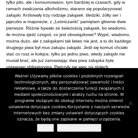
tylko pito, ale i konsumowano, tym bardziej w czasach, gdy w
ramach zwalczania alkoholizmu, starano się popularyzować
zakąski. Królowały trzy rodzaje zakąsek: śledziki, żółty ser i
jajeczko w majonezie; z „Leśniczanki” pamiętam głównie dwie
pierwsze. Różnie bywało ze świeżością zakąsek, bo wiadomo,
ile można zjeść czegoś, co jest obowiązkowe? Wypić, wiadomo,
można dużo, ale z zakąskami tak łatwo nie jest, a tu do każdego
drugiego piwa był mus zakupu zakąski. Jeśli się komuś chciało
stać co rusz w kolejce, tylko po jedno piwo, wtedy zakąski nie
musiał brać, ale już zamawiając dwa piwa zakąska była
ustawowo obligatoryjna. Piętrzyły się więc na stołach
niezjedzone śledziki i serki, które potem wracały do lad
Ważne! Używamy plików cookies i podobnych rozwiązań
chłodniczych, następnie znów wędrowały na stół, kolejny raz
technologicznych, aby personalizować zawartość i treści
wracały do lad, by jeszcze raz zostać wydanymi w ramach
reklamowe, a także do dostarczenia funkcji związanych z
obowiązkowej zakąski, i tak w nieskończoność… Nie oszukujmy
mediami społecznościowymi i analizy ruchu na stronie. W
się, to miało fundamentalnie negatywny wpływ na ich wygląd:
programie służącym do obsługi internetu można zmienić
odchodziła ochota na konsumpcję śledzi piątej świeżości i sera o
ustawienia dotyczące cookies.Korzystanie z naszych serwisów
stwardniałych końcówkach, które z godziny na godzinę unosiły
internetowych bez zmiany ustawień dotyczących cookies
4
się, jakby zakąska się poddawała. Jedzenie już nie było
oznacza, że będą one zapisane w pamięci urządzenia.
ryzykiem, ale desperacją. Przypomina mi się w tej chwili akurat
Zgoda
Polityka prywatności
nie olkuski, ale krakowski lokal, teraz tam jest tzw. Nowe Miasto,