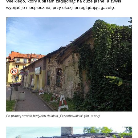
Wielkiego, który lubił tam zaglądnąć na duże jasne, a zwykł
wypijać je nieśpiesznie, przy okazji przeglądając gazetę.
Po prawej stronie budynku działała „Przechowalnia” (fot. autor)