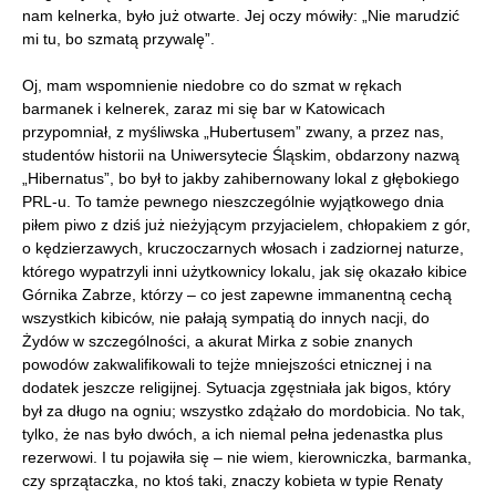
nam kelnerka, było już otwarte. Jej oczy mówiły: „Nie marudzić
mi tu, bo szmatą przywalę”.
Oj, mam wspomnienie niedobre co do szmat w rękach
barmanek i kelnerek, zaraz mi się bar w Katowicach
przypomniał, z myśliwska „Hubertusem” zwany, a przez nas,
studentów historii na Uniwersytecie Śląskim, obdarzony nazwą
„Hibernatus”, bo był to jakby zahibernowany lokal z głębokiego
PRL-u. To tamże pewnego nieszczególnie wyjątkowego dnia
piłem piwo z dziś już nieżyjącym przyjacielem, chłopakiem z gór,
o kędzierzawych, kruczoczarnych włosach i zadziornej naturze,
którego wypatrzyli inni użytkownicy lokalu, jak się okazało kibice
Górnika Zabrze, którzy – co jest zapewne immanentną cechą
wszystkich kibiców, nie pałają sympatią do innych nacji, do
Żydów w szczególności, a akurat Mirka z sobie znanych
powodów zakwalifikowali to tejże mniejszości etnicznej i na
dodatek jeszcze religijnej. Sytuacja zgęstniała jak bigos, który
był za długo na ogniu; wszystko zdążało do mordobicia. No tak,
tylko, że nas było dwóch, a ich niemal pełna jedenastka plus
rezerwowi. I tu pojawiła się – nie wiem, kierowniczka, barmanka,
czy sprzątaczka, no ktoś taki, znaczy kobieta w typie Renaty