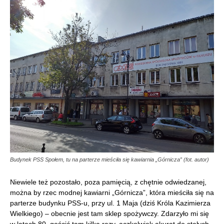
Budynek PSS Społem, tu na parterze mieściła się kawiarnia „Górnicza” (fot. autor)
Niewiele też pozostało, poza pamięcią, z chętnie odwiedzanej,
można by rzec modnej kawiarni „Górnicza”, która mieściła się na
parterze budynku PSS-u, przy ul. 1 Maja (dziś Króla Kazimierza
Wielkiego) – obecnie jest tam sklep spożywczy. Zdarzyło mi się