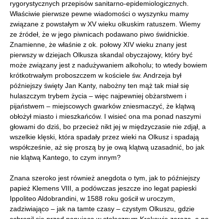
rygorystycznych przepisów sanitarno-epidemiologicznych.
Właściwie pierwsze pewne wiadomości o wyszynku mamy
związane z powstałym w XV wieku olkuskim ratuszem. Wiemy
ze źródeł, że w jego piwnicach podawano piwo świdnickie.
Znamienne, że właśnie z ok. połowy XIV wieku znany jest
pierwszy w dziejach Olkusza skandal obyczajowy, który być
może związany jest z nadużywaniem alkoholu; to wtedy bowiem
krótkotrwałym proboszczem w kościele św. Andrzeja był
późniejszy święty Jan Kanty, nabożny ten mąż tak miał się
hulaszczym trybem życia – więc najpewniej obżarstwem i
pijaństwem – miejscowych gwarków zniesmaczyć, że klątwą
obłożył miasto i mieszkańców. I wisieć ona ma ponad naszymi
głowami do dziś, bo przecież nikt jej w międzyczasie nie zdjął, a
wszelkie klęski, która spadały przez wieki na Olkusz i spadają
współcześnie, aż się proszą by je ową klątwą uzasadnić, bo jak
nie klątwą Kantego, to czym innym?
Znana szeroko jest również anegdota o tym, jak to późniejszy
papież Klemens VIII, a podówczas jeszcze ino legat papieski
Ippoliteo Aldobrandini, w 1588 roku gościł w uroczym,
zadziwiająco – jak na tamte czasy – czystym Olkuszu, gdzie