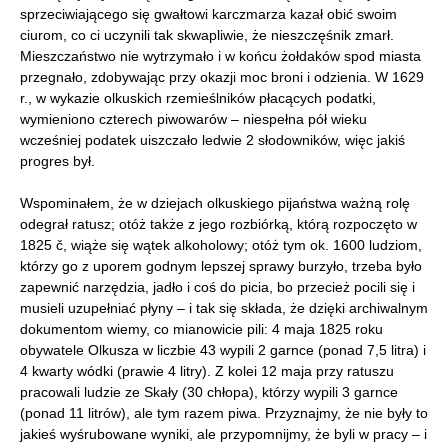
sprzeciwiającego się gwałtowi karczmarza kazał obić swoim
ciurom, co ci uczynili tak skwapliwie, że nieszczęśnik zmarł.
Mieszczaństwo nie wytrzymało i w końcu żołdaków spod miasta
przegnało, zdobywając przy okazji moc broni i odzienia. W 1629
r., w wykazie olkuskich rzemieślników płacących podatki,
wymieniono czterech piwowarów – niespełna pół wieku
wcześniej podatek uiszczało ledwie 2 słodowników, więc jakiś
progres był.
Wspominałem, że w dziejach olkuskiego pijaństwa ważną rolę
odegrał ratusz; otóż także z jego rozbiórką, którą rozpoczęto w
1825 č, wiąże się wątek alkoholowy; otóż tym ok. 1600 ludziom,
którzy go z uporem godnym lepszej sprawy burzyło, trzeba było
zapewnić narzędzia, jadło i coś do picia, bo przecież pocili się i
musieli uzupełniać płyny – i tak się składa, że dzięki archiwalnym
dokumentom wiemy, co mianowicie pili: 4 maja 1825 roku
obywatele Olkusza w liczbie 43 wypili 2 garnce (ponad 7,5 litra) i
4 kwarty wódki (prawie 4 litry). Z kolei 12 maja przy ratuszu
pracowali ludzie ze Skały (30 chłopa), którzy wypili 3 garnce
(ponad 11 litrów), ale tym razem piwa. Przyznajmy, że nie były to
jakieś wyśrubowane wyniki, ale przypomnijmy, że byli w pracy – i