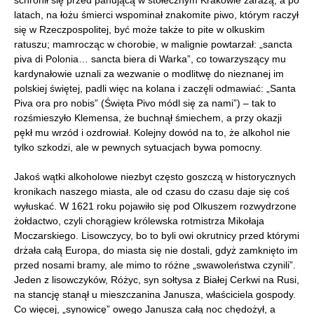
schronił się przed panującą w stołecznym Krakowie zarazą, a po
latach, na łożu śmierci wspominał znakomite piwo, którym raczył
się w Rzeczpospolitej, być może także to pite w olkuskim
ratuszu; mamrocząc w chorobie, w malignie powtarzał: „sancta
piva di Polonia… sancta biera di Warka”, co towarzyszący mu
kardynałowie uznali za wezwanie o modlitwę do nieznanej im
polskiej świętej, padli więc na kolana i zaczęli odmawiać: „Santa
Piva ora pro nobis” (Święta Pivo módl się za nami”) – tak to
rozśmieszyło Klemensa, że buchnął śmiechem, a przy okazji
pękł mu wrzód i ozdrowiał. Kolejny dowód na to, że alkohol nie
tylko szkodzi, ale w pewnych sytuacjach bywa pomocny.
Jakoś wątki alkoholowe niezbyt często goszczą w historycznych
kronikach naszego miasta, ale od czasu do czasu daje się coś
wyłuskać. W 1621 roku pojawiło się pod Olkuszem rozwydrzone
żołdactwo, czyli chorągiew królewska rotmistrza Mikołaja
Moczarskiego. Lisowczycy, bo to byli owi okrutnicy przed którymi
drżała całą Europa, do miasta się nie dostali, gdyż zamknięto im
przed nosami bramy, ale mimo to różne „swawoleństwa czynili”.
Jeden z lisowczyków, Różyc, syn sołtysa z Białej Cerkwi na Rusi,
na stancję stanął u mieszczanina Janusza, właściciela gospody.
Co więcej, „synowicę” owego Janusza całą noc chędożył, a