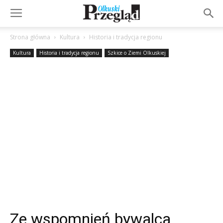
Strona główna
Kultura
Historia i tradycja regionu
Kultura
Historia i tradycja regionu
Szkice o Ziemi Olkuskiej
Ze wspomnień bywalca