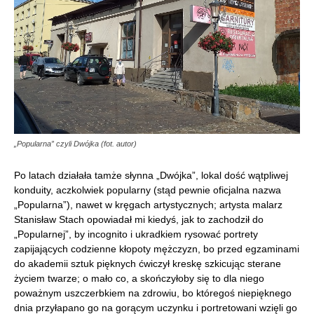
„Popularna” czyli Dwójka (fot. autor)
Po latach działała tamże słynna „Dwójka”, lokal dość wątpliwej
konduity, aczkolwiek popularny (stąd pewnie oficjalna nazwa
„Popularna”), nawet w kręgach artystycznych; artysta malarz
Stanisław Stach opowiadał mi kiedyś, jak to zachodził do
„Popularnej”, by incognito i ukradkiem rysować portrety
zapijających codzienne kłopoty mężczyzn, bo przed egzaminami
do akademii sztuk pięknych ćwiczył kreskę szkicując sterane
życiem twarze; o mało co, a skończyłoby się to dla niego
poważnym uszczerbkiem na zdrowiu, bo któregoś niepięknego
dnia przyłapano go na gorącym uczynku i portretowani wzięli go