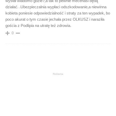
wysłał wiadomo gdzie?,a tak to pewnie mecenasi będą
działać. .Ubezpieczalnia wypłaci odszkodowanie,a niewinna
kobieta poniesie odpowiedzialność i straty za ten wypadek, bo
poco akurat o tym czasie jechała przez OLKUSZ i naraziła
gościa z Podlipia na utratę też zdrowia.
0
Reklama