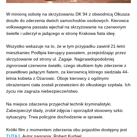
W minioną sobotę na skrzyżowaniu DK 94 z obwodnicą Olkusza
doszło do zderzenia dwóch samochodów osobowych. Kierowca
volkswagena passata wjechał na skrzyżowanie na czerwonym
świetle i uderzył w jadącego w stronę Krakowa fiata ideę.
Wszystko wskazuje na to, że w tym przypadku zawinił 21-letni
mieszkaniec Podlipia kierujący passatem, przejeżdżając przez
skrzyżowanie od strony ul. Zagaje. Najprawdopodobniej
zignorował czerwone światło, czego skutkiem było zderzenie z
prawidłowo jadącym fiatem, za kierownicą którego siedziała 44-
letnia kobieta z Ożarowic. Oboje kierowcy z ogólnymi
obrażeniami ciała zostali przewiezieni do olkuskiego szpitala. Ich
życiu nie zagraża niebezpieczeństwo.
Na miejsce zdarzenia przyjechał technik kryminalistyki.
Zabezpieczył ślady, zrobił zdjęcia i sporządził stosowny szkic
sytuacyjny. Trwa policyjne dochodzenie w sprawie.
Krótki film z momentem zderzenia obu pojazdów dostępny jest
TUTAJ
.
Autor nagrania: Robert Kurbiel.