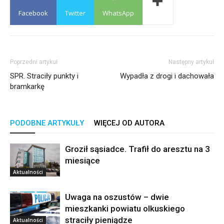
Facebook
Twitter
WhatsApp
Poprzedni artykuł
Następny artykuł
SPR. Straciły punkty i
Wypadła z drogi i dachowała
bramkarkę
PODOBNE ARTYKUŁY
WIĘCEJ OD AUTORA
Groził sąsiadce. Trafił do aresztu na 3
miesiące
Aktualności
Uwaga na oszustów – dwie
mieszkanki powiatu olkuskiego
straciły pieniądze
Aktualności