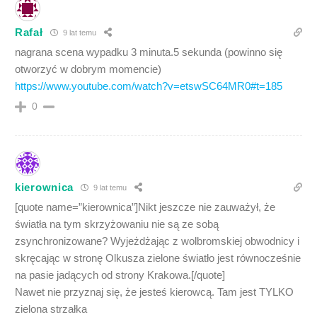
Rafał
9 lat temu
nagrana scena wypadku 3 minuta.5 sekunda (powinno się
otworzyć w dobrym momencie)
https://www.youtube.com/watch?v=etswSC64MR0#t=185
0
kierownica
9 lat temu
[quote name=”kierownica”]Nikt jeszcze nie zauważył, że
światła na tym skrzyżowaniu nie są ze sobą
zsynchronizowane? Wyjeżdżając z wolbromskiej obwodnicy i
skręcając w stronę Olkusza zielone światło jest równocześnie
na pasie jadących od strony Krakowa.[/quote]
Nawet nie przyznaj się, że jesteś kierowcą. Tam jest TYLKO
zielona strzałka