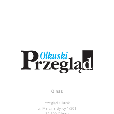
O nas
Przegląd Olkuski
ul. Marcina Bylicy 1/301
32-300 Olkusz