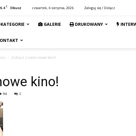
C
26.4
czwartek, 6 sierpnia, 2026
Zaloguj się / Dołącz
Olkusz
KATEGORIE
GALERIE
DRUKOWANY
INTER
ONTAKT
ości
Zobacz z nami nowe kino!
nowe kino!
94
0