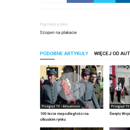
Poprzedni artykuł
Szopen na plakacie
PODOBNE ARTYKUŁY
WIĘCEJ OD AU
Przegląd TV - Aktualności
Przegląd TV 
100-lecie niepodległości na
Święto Woj
olkuskim rynku