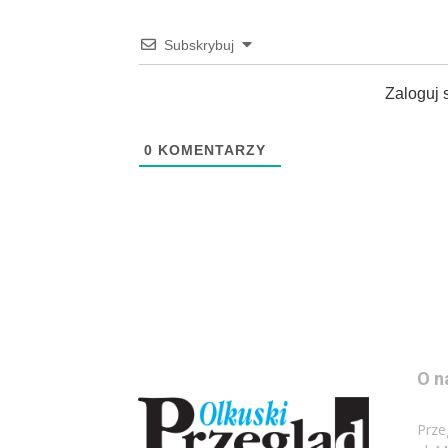
Subskrybuj
Zaloguj 
0
KOMENTARZY
O n
Prze