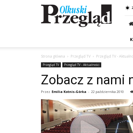
Przegląd
Olkuski
K
Strona główna
Przegląd TV
Przegląd TV - Aktualn
Przegląd TV
Przegląd TV - Aktualności
Zobacz z nami 
Przez
Emilia Kotnis-Górka
-
22 października 2010