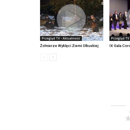
Przegląd TV - Aktualności
Przegląd TV 
Żołnierze Wyklęci Ziemi Olkuskiej
IX Gala Cord