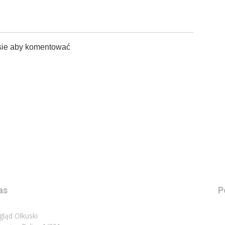
sie aby komentować
as
P
gląd Olkuski