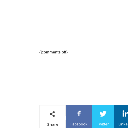
{jcomments off}
Facebook
Twitter
Linke
Share