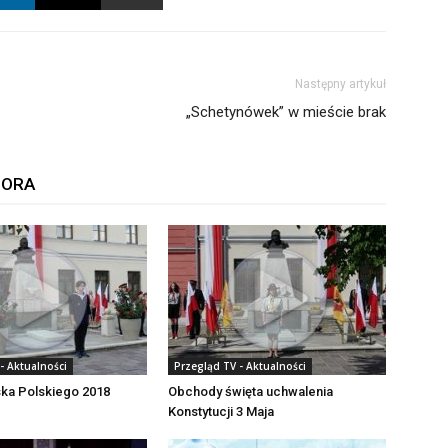
Następny artykuł
„Schetynówek” w mieście brak
TORA
- Aktualności
Przegląd TV - Aktualności
ska Polskiego 2018
Obchody święta uchwalenia
Konstytucji 3 Maja