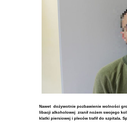
Nawet dożywotnie pozbawienie wolności groz
libacji alkoholowej zranił nożem swojego ko
klatki piersiowej i pleców trafił do szpitala. 