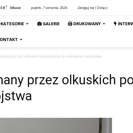
C
23.8
piątek, 7 sierpnia, 2026
Zaloguj się / Dołącz
Olkusz
KATEGORIE
GALERIE
DRUKOWANY
INTER
ONTAKT
rzymany przez olkuskich policjantów za usiłowanie zabójstwa
many przez olkuskich po
ójstwa