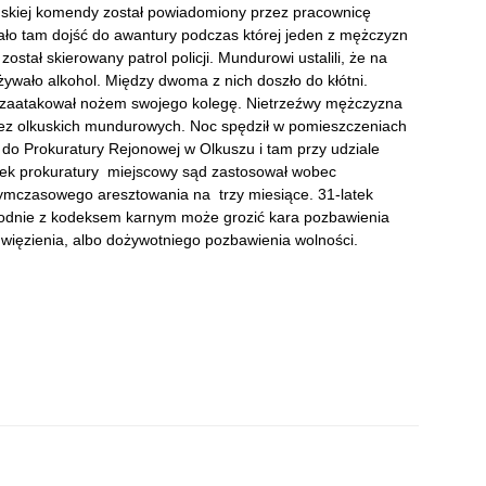
kuskiej komendy został powiadomiony przez pracownicę
iało tam dojść do awantury podczas której jeden z mężczyzn
stał skierowany patrol policji. Mundurowi ustalili, że na
żywało alkohol. Między dwoma z nich doszło do kłótni.
c zaatakował nożem swojego kolegę. Nietrzeźwy mężczyzna
zez olkuskich mundurowych. Noc spędził w pomieszczeniach
do Prokuratury Rejonowej w Olkuszu i tam przy udziale
sek prokuratury miejscowy sąd zastosował wobec
ymczasowego aresztowania na trzy miesiące. 31-latek
 zgodnie z kodeksem karnym może grozić kara pozbawienia
at więzienia, albo dożywotniego pozbawienia wolności.