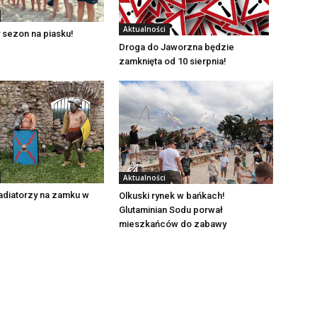
Aktualności
 sezon na piasku!
Droga do Jaworzna będzie
zamknięta od 10 sierpnia!
Aktualności
adiatorzy na zamku w
Olkuski rynek w bańkach!
Glutaminian Sodu porwał
mieszkańców do zabawy