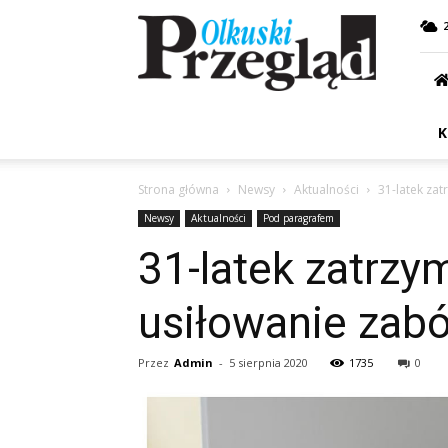
Przegląd
Olkuski
K
Strona główna
Newsy
Aktualności
31-latek zat
Newsy
Aktualności
Pod paragrafem
31-latek zatrzy
usiłowanie zab
Przez
Admin
-
5 sierpnia 2020
1735
0