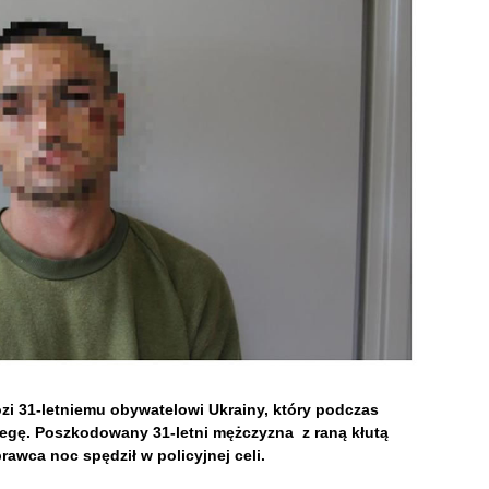
i 31-letniemu obywatelowi Ukrainy, który podczas
legę. Poszkodowany 31-letni mężczyzna z raną kłutą
Sprawca noc spędził w policyjnej celi
.