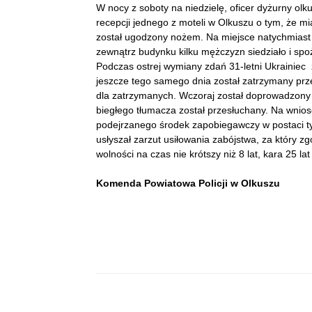
W nocy z soboty na niedzielę, oficer dyżurny ol
recepcji jednego z moteli w Olkuszu o tym, że m
został ugodzony nożem. Na miejsce natychmiast zo
zewnątrz budynku kilku mężczyzn siedziało i spo
Podczas ostrej wymiany zdań 31-letni Ukrainie
jeszcze tego samego dnia został zatrzymany pr
dla zatrzymanych. Wczoraj został doprowadzony 
biegłego tłumacza został przesłuchany. Na wnio
podejrzanego środek zapobiegawczy w postaci t
usłyszał zarzut usiłowania zabójstwa, za który
wolności na czas nie krótszy niż 8 lat, kara 25 l
Komenda Powiatowa Policji w Olkuszu