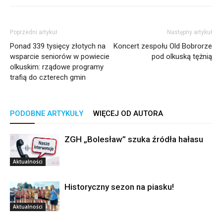
Poprzedni artykuł
Następny artykuł
Ponad 339 tysięcy złotych na
Koncert zespołu Old Bobrorze
wsparcie seniorów w powiecie
pod olkuską tężnią
olkuskim: rządowe programy
trafią do czterech gmin
PODOBNE ARTYKUŁY
WIĘCEJ OD AUTORA
ZGH „Bolesław” szuka źródła hałasu
Aktualności
Historyczny sezon na piasku!
Aktualności