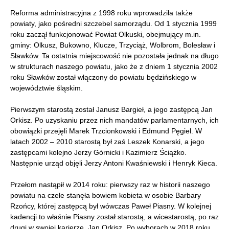
Reforma administracyjna z 1998 roku wprowadziła także
powiaty, jako pośredni szczebel samorządu. Od 1 stycznia 1999
roku zaczął funkcjonować Powiat Olkuski, obejmujący m.in.
gminy: Olkusz, Bukowno, Klucze, Trzyciąż, Wolbrom, Bolesław i
Sławków. Ta ostatnia miejscowość nie pozostała jednak na długo
w strukturach naszego powiatu, jako że z dniem 1 stycznia 2002
roku Sławków został włączony do powiatu będzińskiego w
województwie śląskim.
Pierwszym starostą został Janusz Bargieł, a jego zastępcą Jan
Orkisz. Po uzyskaniu przez nich mandatów parlamentarnych, ich
obowiązki przejęli Marek Trzcionkowski i Edmund Pęgiel. W
latach 2002 – 2010 starostą był zaś Leszek Konarski, a jego
zastępcami kolejno Jerzy Górnicki i Kazimierz Ściążko.
Następnie urząd objęli Jerzy Antoni Kwaśniewski i Henryk Kieca.
Przełom nastąpił w 2014 roku: pierwszy raz w historii naszego
powiatu na czele stanęła bowiem kobieta w osobie Barbary
Rzońcy, której zastępcą był wówczas Paweł Piasny. W kolejnej
kadencji to właśnie Piasny został starostą, a wicestarostą, po raz
drugi w swojej karierze, Jan Orkisz. Po wyborach w 2018 roku