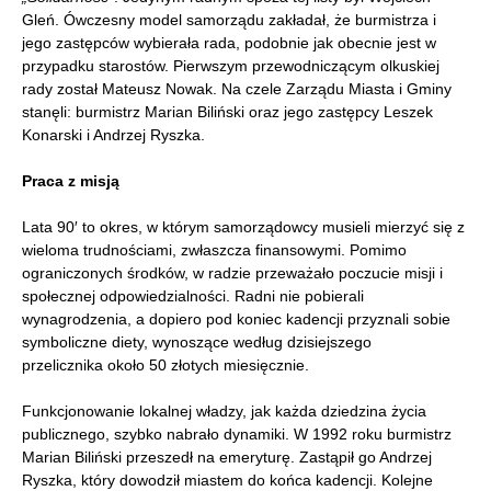
Gleń. Ówczesny model samorządu zakładał, że burmistrza i
jego zastępców wybierała rada, podobnie jak obecnie jest w
przypadku starostów. Pierwszym przewodniczącym olkuskiej
rady został Mateusz Nowak. Na czele Zarządu Miasta i Gminy
stanęli: burmistrz Marian Biliński oraz jego zastępcy Leszek
Konarski i Andrzej Ryszka.
Praca z misją
Lata 90′ to okres, w którym samorządowcy musieli mierzyć się z
wieloma trudnościami, zwłaszcza finansowymi. Pomimo
ograniczonych środków, w radzie przeważało poczucie misji i
społecznej odpowiedzialności. Radni nie pobierali
wynagrodzenia, a dopiero pod koniec kadencji przyznali sobie
symboliczne diety, wynoszące według dzisiejszego
przelicznika około 50 złotych miesięcznie.
Funkcjonowanie lokalnej władzy, jak każda dziedzina życia
publicznego, szybko nabrało dynamiki. W 1992 roku burmistrz
Marian Biliński przeszedł na emeryturę. Zastąpił go Andrzej
Ryszka, który dowodził miastem do końca kadencji. Kolejne