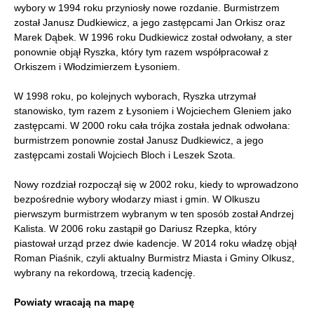
wybory w 1994 roku przyniosły nowe rozdanie. Burmistrzem
został Janusz Dudkiewicz, a jego zastępcami Jan Orkisz oraz
Marek Dąbek. W 1996 roku Dudkiewicz został odwołany, a ster
ponownie objął Ryszka, który tym razem współpracował z
Orkiszem i Włodzimierzem Łysoniem.
W 1998 roku, po kolejnych wyborach, Ryszka utrzymał
stanowisko, tym razem z Łysoniem i Wojciechem Gleniem jako
zastępcami. W 2000 roku cała trójka została jednak odwołana:
burmistrzem ponownie został Janusz Dudkiewicz, a jego
zastępcami zostali Wojciech Bloch i Leszek Szota.
Nowy rozdział rozpoczął się w 2002 roku, kiedy to wprowadzono
bezpośrednie wybory włodarzy miast i gmin. W Olkuszu
pierwszym burmistrzem wybranym w ten sposób został Andrzej
Kalista. W 2006 roku zastąpił go Dariusz Rzepka, który
piastował urząd przez dwie kadencje. W 2014 roku władzę objął
Roman Piaśnik, czyli aktualny Burmistrz Miasta i Gminy Olkusz,
wybrany na rekordową, trzecią kadencję.
Powiaty wracają na mapę