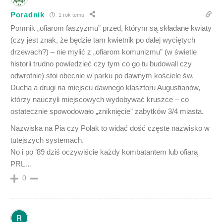
Poradnik
1 rok temu
Pomnik „ofiarom faszyzmu” przed, którym są składane kwiaty
(czy jest znak, że będzie tam kwietnik po dalej wyciętych
drzewach?) – nie mylić z „ofiarom komunizmu” (w świetle
historii trudno powiedzieć czy tym co go tu budowali czy
odwrotnie) stoi obecnie w parku po dawnym kościele św.
Ducha a drugi na miejscu dawnego klasztoru Augustianów,
którzy nauczyli miejscowych wydobywać kruszce – co
ostatecznie spowodowało „zniknięcie” zabytków 3/4 miasta.
Nazwiska na Pia czy Polak to widać dość częste nazwisko w
tutejszych systemach.
No i po ’89 dziś oczywiście każdy kombatantem lub ofiarą
PRL…
0