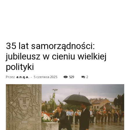
35 lat samorządności:
jubileusz w cieniu wielkiej
polityki
Przez
a.n.q.a.
-
5 czerwca 2025
529
2