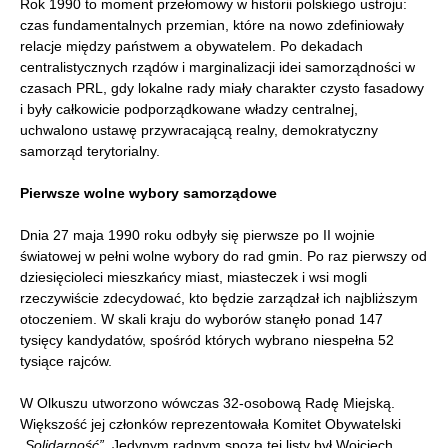
Rok 1990 to moment przełomowy w historii polskiego ustroju:
czas fundamentalnych przemian, które na nowo zdefiniowały
relacje między państwem a obywatelem. Po dekadach
centralistycznych rządów i marginalizacji idei samorządności w
czasach PRL, gdy lokalne rady miały charakter czysto fasadowy
i były całkowicie podporządkowane władzy centralnej,
uchwalono ustawę przywracającą realny, demokratyczny
samorząd terytorialny.
Pierwsze wolne wybory samorządowe
Dnia 27 maja 1990 roku odbyły się pierwsze po II wojnie
światowej w pełni wolne wybory do rad gmin. Po raz pierwszy od
dziesięcioleci mieszkańcy miast, miasteczek i wsi mogli
rzeczywiście zdecydować, kto będzie zarządzał ich najbliższym
otoczeniem. W skali kraju do wyborów stanęło ponad 147
tysięcy kandydatów, spośród których wybrano niespełna 52
tysiące rajców.
W Olkuszu utworzono wówczas 32-osobową Radę Miejską.
Większość jej członków reprezentowała Komitet Obywatelski
„Solidarność”
. Jedynym radnym spoza tej listy był Wojciech