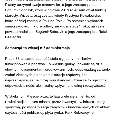
Piasny utrzymał swoje stanowisko, a jego zastępcą został
Bogumił Sobczyk, który w połowie 2019 roku sam objął funkcję
starosty. Wicestarostą została wtedy Krystyna Kowalewska,
którą później zastąpiła Paulina Polak. Po ostatnich wyborach
samorządowych, które odbyły się wiosna 2024 roku, na czele
powiatu nadal stoi Bogumił Sobczyk, a jego zastępcą jest Rafał
Czeladzki.
Samorząd to więcej niż administracja
Przez 35 lat samorządność stała się jednym z filarów
funkcjonowania państwa. To właśnie gminy i powiaty są dziś
głównymi dysponentami środków unijnych, odpowiadają za wiele
zadań zleconych przez administrację rządową, i co
najważniejsze, są najbliżej mieszkańców. Oznacza to ogromną
odpowiedzialność, ale i realny wpływ na lokalną rzeczywistość.
W Srebrnym Mieście przez te lata wiele się zmieniło: od
rewitalizacji centrum miasta, przez inwestycje w infrastrukturę
sportową, po modernizację zabytków i budowę nowych obiektów
użyteczności publicznej. płyta rynku, Park Rekreacyjno-