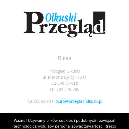
O nas
Przegląd Olkuski
ul. Marcina Bylicy 1/301
32-300 Olkusz
tel: 504 178 786
Napisz do nas:
biuro@przeglad.olkuski.pl
Ważne! Używamy plików cookies i podobnych rozwiązań
Podążaj za nami
technologicznych, aby personalizować zawartość i treści