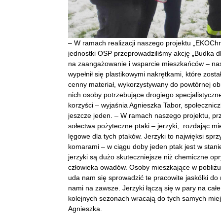
– W ramach realizacji naszego projektu „EKOChr
jednostki OSP przeprowadziliśmy akcję „Budka dl
na zaangażowanie i wsparcie mieszkańców – nas
wypełnił się plastikowymi nakrętkami, które zosta
cenny materiał, wykorzystywany do powtórnej obr
nich osoby potrzebujące drogiego specjalistycz
korzyści – wyjaśnia Agnieszka Tabor, społecznicz
jeszcze jeden. – W ramach naszego projektu, prz
sołectwa pożyteczne ptaki – jerzyki, rozdając mi
lęgowe dla tych ptaków. Jerzyki to najwięksi spr
komarami – w ciągu doby jeden ptak jest w stani
jerzyki są dużo skuteczniejsze niż chemiczne opr
człowieka owadów. Osoby mieszkające w pobliżu 
uda nam się sprowadzić te pracowite jaskółki do
nami na zawsze. Jerzyki łączą się w pary na całe
kolejnych sezonach wracają do tych samych miejs
Agnieszka.