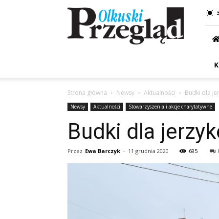
Przegląd
Olkuski
K
Strona główna
Newsy
Aktualności
Budki dla je
Newsy
Aktualności
Stowarzyszenia i akcje charytatywne
Budki dla jerzyk
Przez
Ewa Barczyk
-
11 grudnia 2020
695