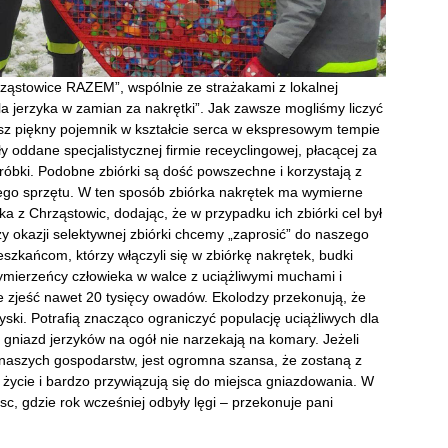
ząstowice RAZEM”, wspólnie ze strażakami z lokalnej
a jerzyka w zamian za nakrętki”. Jak zawsze mogliśmy liczyć
z piękny pojemnik w kształcie serca w ekspresowym tempie
ły oddane specjalistycznej firmie receyclingowej, płacącej za
óbki. Podobne zbiórki są dość powszechne i korzystają z
nego sprzętu. W ten sposób zbiórka nakrętek ma wymierne
ka z Chrząstowic, dodając, że w przypadku ich zbiórki cel był
y okazji selektywnej zbiórki chcemy „zaprosić” do naszego
eszkańcom, którzy włączyli się w zbiórkę nakrętek, budki
zymierzeńcy człowieka w walce z uciążliwymi muchami i
e zjeść nawet 20 tysięcy owadów. Ekolodzy przekonują, że
yski. Potrafią znacząco ograniczyć populację uciążliwych dla
gniazd jerzyków na ogół nie narzekają na komary. Jeżeli
 naszych gospodarstw, jest ogromna szansa, że zostaną z
 życie i bardzo przywiązują się do miejsca gniazdowania. W
c, gdzie rok wcześniej odbyły lęgi – przekonuje pani