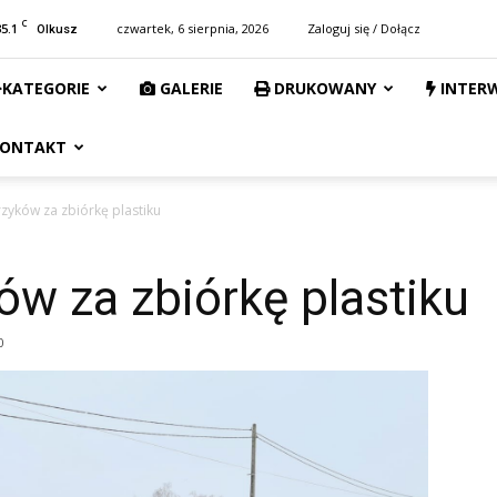
C
35.1
czwartek, 6 sierpnia, 2026
Zaloguj się / Dołącz
Olkusz
KATEGORIE
GALERIE
DRUKOWANY
INTER
ONTAKT
rzyków za zbiórkę plastiku
ów za zbiórkę plastiku
0