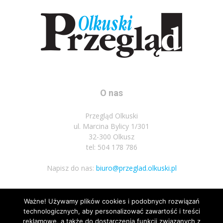
O nas
Przegląd Olkuski
ul. Marcina Bylicy 1/301
32-300 Olkusz
tel: 504 178 786
Napisz do nas:
biuro@przeglad.olkuski.pl
Ważne! Używamy plików cookies i podobnych rozwiązań
Podążaj za nami
technologicznych, aby personalizować zawartość i treści
reklamowe, a także do dostarczenia funkcji związanych z