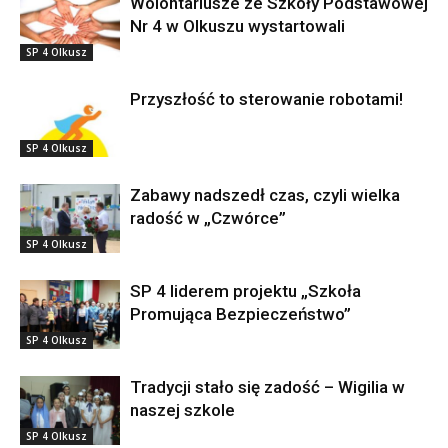
Wolontariusze ze Szkoły Podstawowej
Nr 4 w Olkuszu wystartowali
SP 4 Olkusz
Przyszłość to sterowanie robotami!
SP 4 Olkusz
Zabawy nadszedł czas, czyli wielka
radość w „Czwórce”
SP 4 Olkusz
SP 4 liderem projektu „Szkoła
Promująca Bezpieczeństwo”
SP 4 Olkusz
Tradycji stało się zadość – Wigilia w
naszej szkole
SP 4 Olkusz