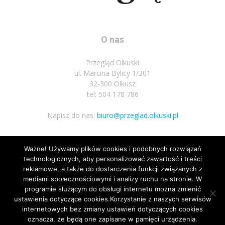
O nas
Przegląd Olkuski
ul. Marcina Bylicy 1/301
32-300 Olkusz
tel: 504 178 786
Napisz do nas:
biuro@przeglad.olkuski.pl
Ważne! Używamy plików cookies i podobnych rozwiązań
Podążaj za nami
technologicznych, aby personalizować zawartość i treści
reklamowe, a także do dostarczenia funkcji związanych z
mediami społecznościowymi i analizy ruchu na stronie. W
programie służącym do obsługi internetu można zmienić
ustawienia dotyczące cookies.Korzystanie z naszych serwisów
internetowych bez zmiany ustawień dotyczących cookies
oznacza, że będą one zapisane w pamięci urządzenia.
Nota prawna
Polityka prywatnosci
Kariera
Regulamin