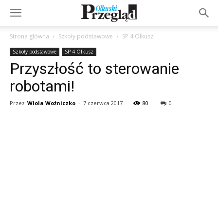
Strona główna
Szkoły podstawowe
SP 4 Olkusz
Szkoły podstawowe
SP 4 Olkusz
Przyszłość to sterowanie
robotami!
Przez
Wiola Woźniczko
-
7 czerwca 2017
80
0