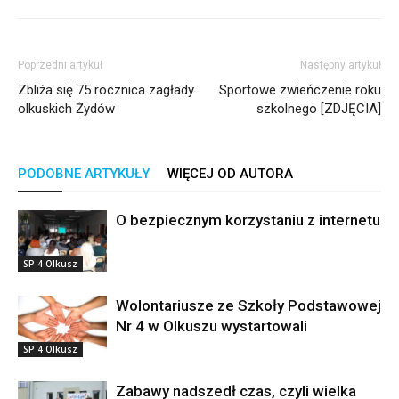
Poprzedni artykuł
Następny artykuł
Zbliża się 75 rocznica zagłady
Sportowe zwieńczenie roku
olkuskich Żydów
szkolnego [ZDJĘCIA]
PODOBNE ARTYKUŁY
WIĘCEJ OD AUTORA
O bezpiecznym korzystaniu z internetu
SP 4 Olkusz
Wolontariusze ze Szkoły Podstawowej
Nr 4 w Olkuszu wystartowali
SP 4 Olkusz
Zabawy nadszedł czas, czyli wielka