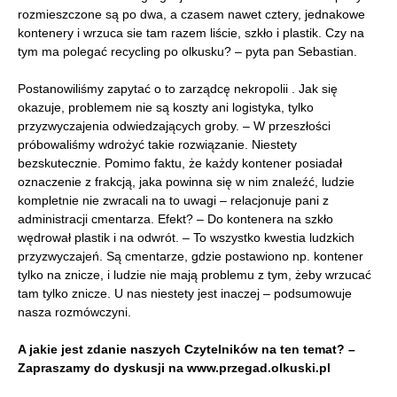
rozmieszczone są po dwa, a czasem nawet cztery, jednakowe
kontenery i wrzuca sie tam razem liście, szkło i plastik. Czy na
tym ma polegać recycling po olkusku? – pyta pan Sebastian.
Postanowiliśmy zapytać o to zarządcę nekropolii . Jak się
okazuje, problemem nie są koszty ani logistyka, tylko
przyzwyczajenia odwiedzających groby. – W przeszłości
próbowaliśmy wdrożyć takie rozwiązanie. Niestety
bezskutecznie. Pomimo faktu, że każdy kontener posiadał
oznaczenie z frakcją, jaka powinna się w nim znaleźć, ludzie
kompletnie nie zwracali na to uwagi – relacjonuje pani z
administracji cmentarza. Efekt? – Do kontenera na szkło
wędrował plastik i na odwrót. – To wszystko kwestia ludzkich
przyzwyczajeń. Są cmentarze, gdzie postawiono np. kontener
tylko na znicze, i ludzie nie mają problemu z tym, żeby wrzucać
tam tylko znicze. U nas niestety jest inaczej – podsumowuje
nasza rozmówczyni.
A jakie jest zdanie naszych Czytelników na ten temat? –
Zapraszamy do dyskusji na www.przegad.olkuski.pl