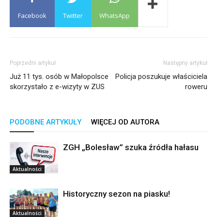
Facebook
Twitter
WhatsApp
Poprzedni artykuł
Następny artykuł
Już 11 tys. osób w Małopolsce
Policja poszukuje właściciela
skorzystało z e-wizyty w ZUS
roweru
PODOBNE ARTYKUŁY
WIĘCEJ OD AUTORA
ZGH „Bolesław” szuka źródła hałasu
Aktualności
Historyczny sezon na piasku!
Aktualności