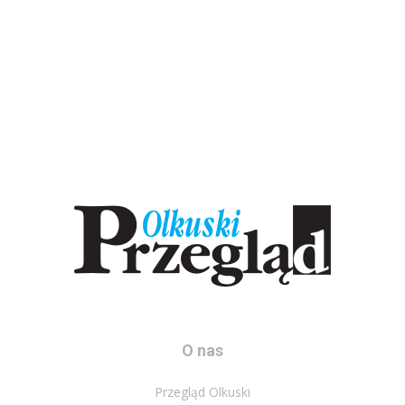
O nas
Przegląd Olkuski