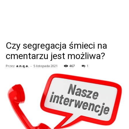
Czy segregacja śmieci na
cmentarzu jest możliwa?
Przez
a.n.q.a.
-
5 listopada 2021
467
1