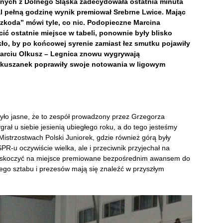
dnych z Dolnego Śląska zadecydowała ostatnia minuta
l pełną godzinę wynik premiował Srebrne Lwice. Mając
koda” mówi tyle, co nic. Podopieczne Marcina
ić ostatnie miejsce w tabeli, ponownie były blisko
akło, by po końcowej syrenie zamiast łez smutku pojawiły
starciu Olkusz – Legnica znowu wygrywają
 olkuszanek poprawiły swoje notowania w ligowym
było jasne, że to zespół prowadzony przez Grzegorza
grał u siebie jesienią ubiegłego roku, a do tego jesteśmy
istrzostwach Polski Juniorek, gdzie również górą były
R-u oczywiście wielka, ale i przeciwnik przyjechał na
 wskoczyć na miejsce premiowane bezpośrednim awansem do
ojego sztabu i prezesów mają się znaleźć w przyszłym