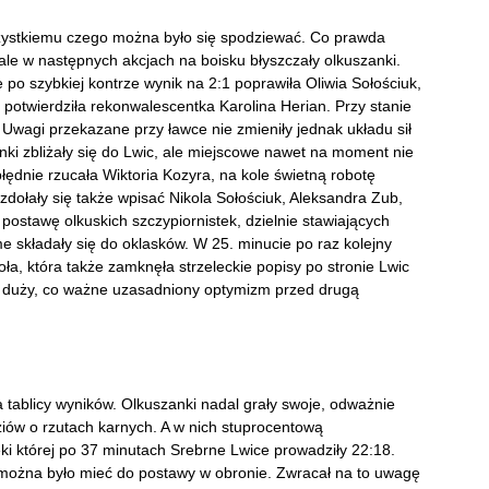
szystkiemu czego można było się spodziewać. Co prawda
ale w następnych akcjach na boisku błyszczały olkuszanki.
 po szybkiej kontrze wynik na 2:1 poprawiła Oliwia Sołościuk,
potwierdziła rekonwalescentka Karolina Herian. Przy stanie
. Uwagi przekazane przy ławce nie zmieniły jednak układu sił
nki zbliżały się do Lwic, ale miejscowe nawet na moment nie
błędnie rzucała Wiktoria Kozyra, na kole świetną robotę
zdołały się także wpisać Nikola Sołościuk, Aleksandra Zub,
postawę olkuskich szczypiornistek, dzielnie stawiających
 składały się do oklasków. W 25. minucie po raz kolejny
ła, która także zamknęła strzeleckie popisy po stronie Lwic
 i duży, co ważne uzasadniony optymizm przed drugą
a tablicy wyników. Olkuszanki nadal grały swoje, odważnie
ziów o rzutach karnych. A w nich stuprocentową
ki której po 37 minutach Srebrne Lwice prowadziły 22:18.
 można było mieć do postawy w obronie. Zwracał na to uwagę