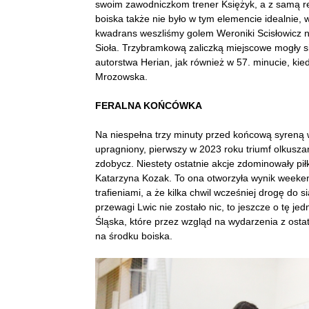
swoim zawodniczkom trener Księżyk, a z samą rea
boiska także nie było w tym elemencie idealnie, w
kwadrans weszliśmy golem Weroniki Scisłowicz n
Sioła. Trzybramkową zaliczką miejscowe mogły s
autorstwa Herian, jak również w 57. minucie, kied
Mrozowska.
FERALNA KOŃCÓWKA
Na niespełna trzy minuty przed końcową syreną 
upragniony, pierwszy w 2023 roku triumf olkusz
zdobycz. Niestety ostatnie akcje zdominowały pił
Katarzyna Kozak. To ona otworzyła wynik weeke
trafieniami, a że kilka chwil wcześniej drogę do s
przewagi Lwic nie zostało nic, to jeszcze o tę je
Śląska, które przez wzgląd na wydarzenia z ostat
na środku boiska.