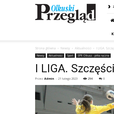
Przegląd
Olkuski
K
Strona główna
Newsy
Aktualności
I LIGA. Szcz
Newsy
Aktualności
Sport
SPR Olkusz - piłka ręczna
I LIGA. Szczęśc
Przez
Admin
-
21 lutego 2023
294
0