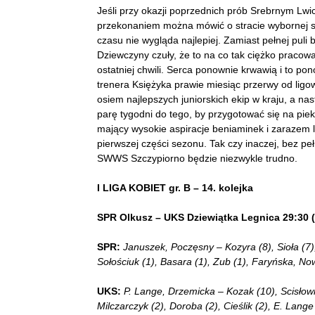
Jeśli przy okazji poprzednich prób Srebrnym Lwi
przekonaniem można mówić o stracie wybornej sza
czasu nie wygląda najlepiej. Zamiast pełnej puli 
Dziewczyny czuły, że to na co tak ciężko pracowa
ostatniej chwili. Serca ponownie krwawią i to po
trenera Księżyka prawie miesiąc przerwy od ligo
osiem najlepszych juniorskich ekip w kraju, a nas
parę tygodni do tego, by przygotować się na piek
mający wysokie aspiracje beniaminek i zarazem lid
pierwszej części sezonu. Tak czy inaczej, bez p
SWWS Szczypiorno będzie niezwykle trudno.
I LIGA KOBIET gr. B – 14. kolejka
SPR Olkusz – UKS Dziewiątka Legnica 29:30 (
SPR:
Januszek, Poczęsny – Kozyra (8), Sioła (7),
Sołościuk (1), Basara (1), Zub (1), Faryńska, No
UKS:
P. Lange, Drzemicka – Kozak (10), Scisłowi
Milczarczyk (2), Doroba (2), Cieślik (2), E. Lange