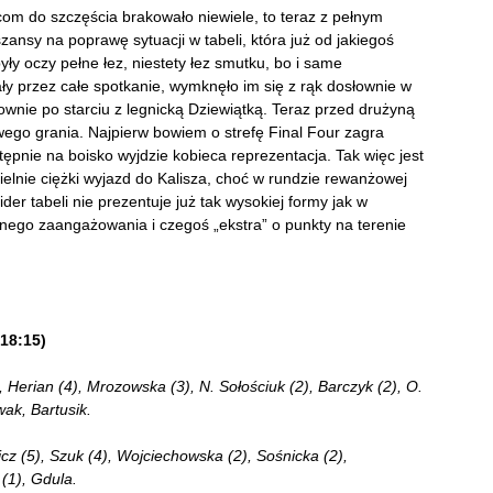
com do szczęścia brakowało niewiele, to teraz z pełnym
nsy na poprawę sytuacji w tabeli, która już od jakiegoś
były oczy pełne łez, niestety łez smutku, bo i same
ły przez całe spotkanie, wymknęło im się z rąk dosłownie w
nownie po starciu z legnicką Dziewiątką. Teraz przed drużyną
wego grania. Najpierw bowiem o strefę Final Four zagra
tępnie na boisko wyjdzie kobieca reprezentacja. Tak więc jest
ielnie ciężki wyjazd do Kalisza, choć w rundzie rewanżowej
er tabeli nie prezentuje już tak wysokiej formy jak w
ełnego zaangażowania i czegoś „ekstra” o punkty na terenie
18:15)
 Herian (4), Mrozowska (3), N. Sołościuk (2), Barczyk (2), O.
wak, Bartusik.
cz (5), Szuk (4), Wojciechowska (2), Sośnicka (2),
 (1), Gdula.