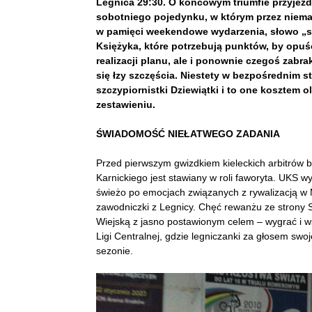
Legnica 29:30. O końcowym triumfie przyjez
sobotniego pojedynku, w którym przez niema
w pamięci weekendowe wydarzenia, słowo „sz
Księżyka, które potrzebują punktów, by opuśc
realizacji planu, ale i ponownie czegoś zabr
się łzy szczęścia. Niestety w bezpośrednim 
szczypiornistki Dziewiątki i to one kosztem
zestawieniu.
ŚWIADOMOŚĆ NIEŁATWEGO ZADANIA
Przed pierwszym gwizdkiem kieleckich arbitrów 
Karnickiego jest stawiany w roli faworyta. UKS wy
świeżo po emocjach związanych z rywalizacją w M
zawodniczki z Legnicy. Chęć rewanżu ze strony SP
Wiejską z jasno postawionym celem – wygrać i
Ligi Centralnej, gdzie legniczanki za głosem sw
sezonie.