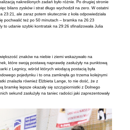
lizacją nakreślonych zadań było różnie. Po drugiej stronie
ięc bilans zysków i strat długo wychodził na zero. W ostatni
a 23:21, ale zaraz potem skutecznie z koła odpowiedziała
ię pochwalić też po 50 minutach – bramka na 26:23
y to udanie szybki kontratak na 29:26 sfinalizowała Julia
większość znaków na niebie i ziemi wskazywało na
anek, które swoją postawą naprawdę zasłużyły na punktową
karki z Legnicy, wśród których wiodącą postacią była
ndowego pojedynku i to ona zamknęła go trzema kolejnymi
iatki znalazła również Elżbieta Lange, to nie dość, że z
dną bramkę lepsze okazały się szczypiornistki z Dolnego
nich sekund zasłużyły na taniec radości jaki zaprezentowały