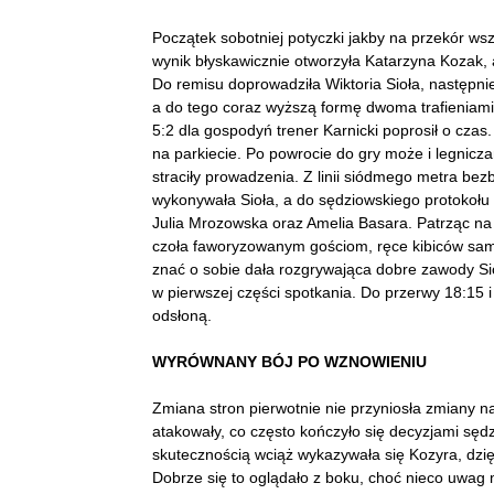
Początek sobotniej potyczki jakby na przekór w
wynik błyskawicznie otworzyła Katarzyna Kozak, 
Do remisu doprowadziła Wiktoria Sioła, następnie
a do tego coraz wyższą formę dwoma trafieniami 
5:2 dla gospodyń trener Karnicki poprosił o czas
na parkiecie. Po powrocie do gry może i legnicza
straciły prowadzenia. Z linii siódmego metra bez
wykonywała Sioła, a do sędziowskiego protokołu 
Julia Mrozowska oraz Amelia Basara. Patrząc na 
czoła faworyzowanym gościom, ręce kibiców same
znać o sobie dała rozgrywająca dobre zawody Sio
w pierwszej części spotkania. Do przerwy 18:15
odsłoną.
WYRÓWNANY BÓJ PO WZNOWIENIU
Zmiana stron pierwotnie nie przyniosła zmiany n
atakowały, co często kończyło się decyzjami sęd
skutecznością wciąż wykazywała się Kozyra, dzię
Dobrze się to oglądało z boku, choć nieco uwag