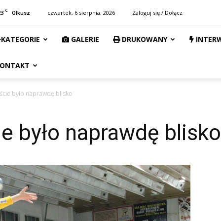
C
23
czwartek, 6 sierpnia, 2026
Zaloguj się / Dołącz
Olkusz
KATEGORIE
GALERIE
DRUKOWANY
INTER
ONTAKT
ęście było naprawdę blisko
ie było naprawdę blisko