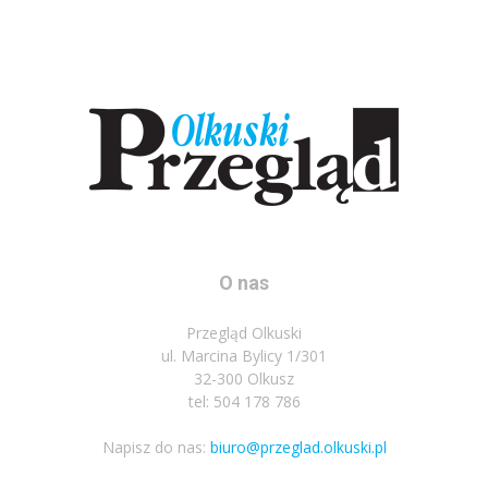
O nas
Przegląd Olkuski
ul. Marcina Bylicy 1/301
32-300 Olkusz
tel: 504 178 786
Napisz do nas:
biuro@przeglad.olkuski.pl