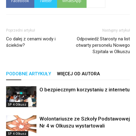
Facebook
Twitter
WhatsApp
Poprzedni artykuł
Następny artykuł
Co dalej z cenami wody i
Odpowiedź Starosty na list
ścieków?
otwarty personelu Nowego
Szpitala w Olkuszu
PODOBNE ARTYKUŁY
WIĘCEJ OD AUTORA
O bezpiecznym korzystaniu z internetu
SP 4 Olkusz
Wolontariusze ze Szkoły Podstawowej
Nr 4 w Olkuszu wystartowali
SP 4 Olkusz