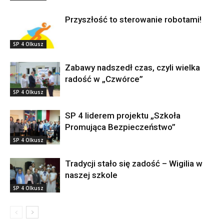
Przyszłość to sterowanie robotami!
SP 4 Olkusz
Zabawy nadszedł czas, czyli wielka
radość w „Czwórce”
SP 4 Olkusz
SP 4 liderem projektu „Szkoła
Promująca Bezpieczeństwo”
SP 4 Olkusz
Tradycji stało się zadość – Wigilia w
naszej szkole
SP 4 Olkusz