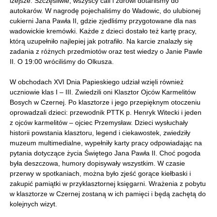
lżejsze. Szczęśliwie, wszyscy cali i zdrowi dotarliśmy do
autokarów. W nagrodę pojechaliśmy do Wadowic, do ulubionej
cukierni Jana Pawła II, gdzie zjedliśmy przygotowane dla nas
wadowickie kremówki. Każde z dzieci dostało też kartę pracy,
którą uzupełniło najlepiej jak potrafiło. Na karcie znalazły się
zadania z różnych przedmiotów oraz test wiedzy o Janie Pawle
II. O 19:00 wróciliśmy do Olkusza.
W obchodach XVI Dnia Papieskiego udział wzięli również
uczniowie klas I – III. Zwiedzili oni Klasztor Ojców Karmelitów
Bosych w Czernej. Po klasztorze i jego przepięknym otoczeniu
oprowadzali dzieci: przewodnik PTTK p. Henryk Witecki i jeden
z ojców karmelitów – ojciec Przemysław. Dzieci wysłuchały
historii powstania klasztoru, legend i ciekawostek, zwiedziły
muzeum multimedialne, wypełniły karty pracy odpowiadając na
pytania dotyczące życia Świętego Jana Pawła II. Choć pogoda
była deszczowa, humory dopisywały wszystkim. W czasie
przerwy w spotkaniach, można było zjeść gorące kiełbaski i
zakupić pamiątki w przyklasztornej księgarni. Wrażenia z pobytu
w klasztorze w Czernej zostaną w ich pamięci i będą zachętą do
kolejnych wizyt.