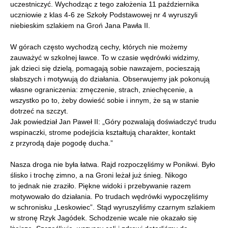
uczestniczyć. Wychodząc z tego założenia 11 października
uczniowie z klas 4-6 ze Szkoły Podstawowej nr 4 wyruszyli
niebieskim szlakiem na Groń Jana Pawła II.
W górach często wychodzą cechy, których nie możemy
zauważyć w szkolnej ławce. To w czasie wędrówki widzimy,
jak dzieci się dzielą, pomagają sobie nawzajem, pocieszają
słabszych i motywują do działania. Obserwujemy jak pokonują
własne ograniczenia: zmęczenie, strach, zniechęcenie, a
wszystko po to, żeby dowieść sobie i innym, że są w stanie
dotrzeć na szczyt.
Jak powiedział Jan Paweł II: „Góry pozwalają doświadczyć trudu
wspinaczki, strome podejścia kształtują charakter, kontakt
z przyrodą daje pogodę ducha.”
Nasza droga nie była łatwa. Rajd rozpoczęliśmy w Ponikwi. Było
ślisko i trochę zimno, a na Groni leżał już śnieg. Nikogo
to jednak nie zraziło. Piękne widoki i przebywanie razem
motywowało do działania. Po trudach wędrówki wypoczęliśmy
w schronisku „Leskowiec”. Stąd wyruszyliśmy czarnym szlakiem
w stronę Rzyk Jagódek. Schodzenie wcale nie okazało się