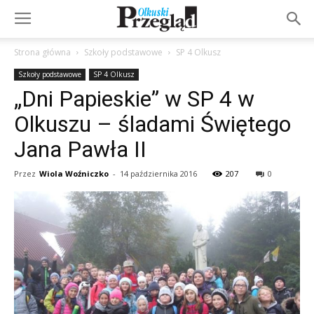
Strona główna
Szkoły podstawowe
SP 4 Olkusz
Szkoły podstawowe
SP 4 Olkusz
„Dni Papieskie” w SP 4 w
Olkuszu – śladami Świętego
Jana Pawła II
Przez
Wiola Woźniczko
-
14 października 2016
207
0