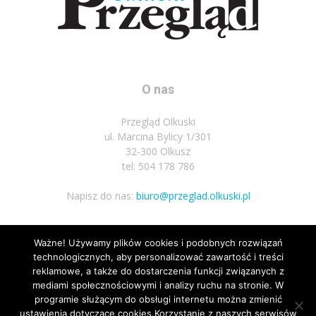
O nas
Przegląd Olkuski
ul. Marcina Bylicy 1/301
32-300 Olkusz
tel: 504 178 786
Napisz do nas:
biuro@przeglad.olkuski.pl
Ważne! Używamy plików cookies i podobnych rozwiązań
Podążaj za nami
technologicznych, aby personalizować zawartość i treści
reklamowe, a także do dostarczenia funkcji związanych z
mediami społecznościowymi i analizy ruchu na stronie. W
programie służącym do obsługi internetu można zmienić
ustawienia dotyczące cookies.Korzystanie z naszych serwisów