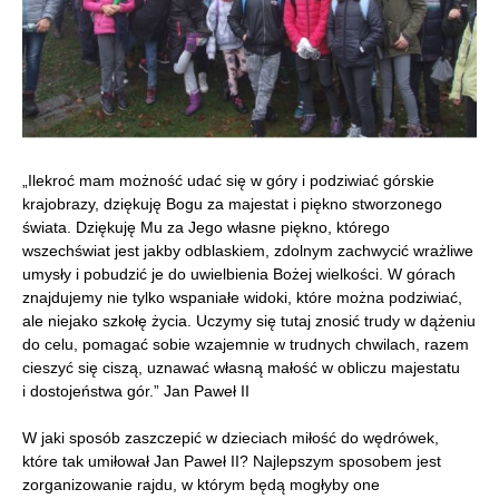
„Ilekroć mam możność udać się w góry i podziwiać górskie
krajobrazy, dziękuję Bogu za majestat i piękno stworzonego
świata. Dziękuję Mu za Jego własne piękno, którego
wszechświat jest jakby odblaskiem, zdolnym zachwycić wrażliwe
umysły i pobudzić je do uwielbienia Bożej wielkości.
W górach
znajdujemy nie tylko wspaniałe widoki, które można podziwiać,
ale niejako szkołę życia. Uczymy się tutaj znosić trudy w dążeniu
do celu, pomagać sobie wzajemnie w trudnych chwilach, razem
cieszyć się ciszą, uznawać własną małość w obliczu majestatu
i dostojeństwa gór.” Jan Paweł II
W jaki sposób zaszczepić w dzieciach miłość do wędrówek,
które tak umiłował Jan Paweł II? Najlepszym sposobem jest
zorganizowanie rajdu, w którym będą mogłyby one