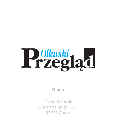
O nas
Przegląd Olkuski
ul. Marcina Bylicy 1/301
32-300 Olkusz