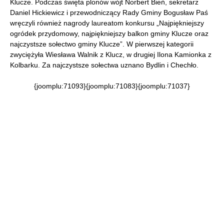
Klucze. Podczas święta plonów wójt Norbert Bień, sekretarz
Daniel Hickiewicz i przewodniczący Rady Gminy Bogusław Paś
wręczyli również nagrody laureatom konkursu „Najpiękniejszy
ogródek przydomowy, najpiękniejszy balkon gminy Klucze oraz
najczystsze sołectwo gminy Klucze”. W pierwszej kategorii
zwyciężyła Wiesława Walnik z Klucz, w drugiej Ilona Kamionka z
Kolbarku. Za najczystsze sołectwa uznano Bydlin i Chechło.
{joomplu:71093}{joomplu:71083}{joomplu:71037}