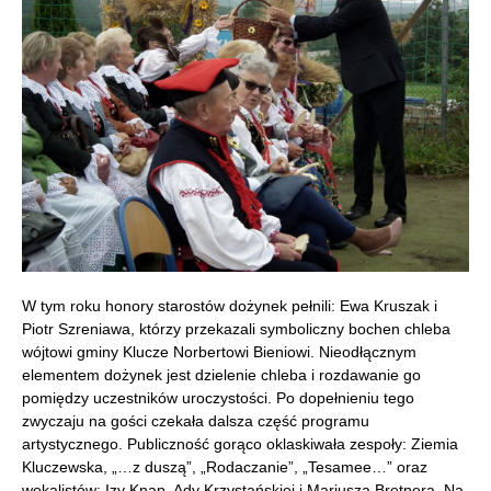
W tym roku honory starostów dożynek pełnili: Ewa Kruszak i
Piotr Szreniawa, którzy przekazali symboliczny bochen chleba
wójtowi gminy Klucze Norbertowi Bieniowi. Nieodłącznym
elementem dożynek jest dzielenie chleba i rozdawanie go
pomiędzy uczestników uroczystości. Po dopełnieniu tego
zwyczaju na gości czekała dalsza część programu
artystycznego. Publiczność gorąco oklaskiwała zespoły: Ziemia
Kluczewska, „…z duszą”, „Rodaczanie”, „Tesamee…” oraz
wokalistów: Izy Knap, Ady Krzystańskiej i Mariusza Bretnera. Na