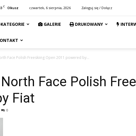
C
33
czwartek, 6 sierpnia, 2026
Zaloguj się / Dołącz
Olkusz
KATEGORIE
GALERIE
DRUKOWANY
INTER
ONTAKT
rth Face Polish Freeskiing Open 2011 powered by...
North Face Polish Fre
y Fiat
0