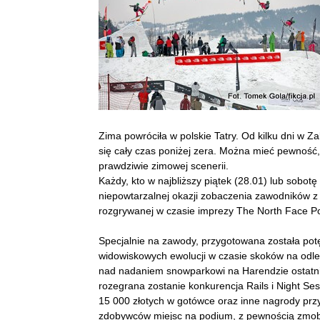
Zima powróciła w polskie Tatry. Od kilku dni w 
się cały czas poniżej zera. Można mieć pewność,
prawdziwie zimowej scenerii.
Każdy, kto w najbliższy piątek (28.01) lub sobot
niepowtarzalnej okazji zobaczenia zawodników z 
rozgrywanej w czasie imprezy The North Face Po
Specjalnie na zawody, przygotowana została pot
widowiskowych ewolucji w czasie skoków na odl
nad nadaniem snowparkowi na Harendzie ostatnic
rozegrana zostanie konkurencja Rails i Night Ses
15 000 złotych w gotówce oraz inne nagrody prz
zdobywców miejsc na podium, z pewnością zmobili