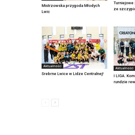
Turniejowe
Mistrzowska przygoda Młodych
ze szczypi
Lwic
Aktualności
Aktualności
Srebrne Lwice w Lidze Centralnej!
I LIGA. Kom
rundzie re