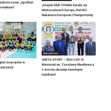
 zakończenie „Spotkań
Jurajski Klub OYAMA Karate na
orniakiem”
Mistrzostwach Europy 2nd IKO
Nakamura European Championship
Aktualności
GRETA SPORT – BSG CUP VI
plet zwycięstw w
Memoriał im. Czesławy Mentlewicz
wanżowej!
z mocna obsadąi świetnymi
wynikami!