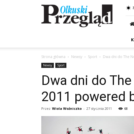
Przegląd
Olkuski
K
Strona główna
Newsy
Sport
Dwa dni do The No
Newsy
Sport
Dwa dni do The 
2011 powered b
Przez
Wiola Woźniczko
-
27 stycznia 2011
68