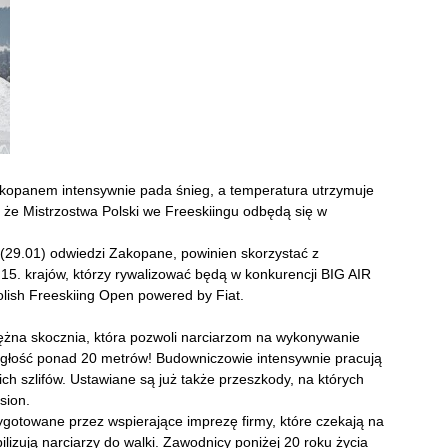
Zakopanem intensywnie pada śnieg, a temperatura utrzymuje
 że Mistrzostwa Polski we Freeskiingu odbędą się w
ę (29.01) odwiedzi Zakopane, powinien skorzystać z
15. krajów, którzy rywalizować będą w konkurencji BIG AIR
lish Freeskiing Open powered by Fiat.
ężna skocznia, która pozwoli narciarzom na wykonywanie
egłość ponad 20 metrów! Budowniczowie intensywnie pracują
h szlifów. Ustawiane są już także przeszkody, na których
sion.
ygotowane przez wspierające imprezę firmy, które czekają na
zują narciarzy do walki. Zawodnicy poniżej 20 roku życia