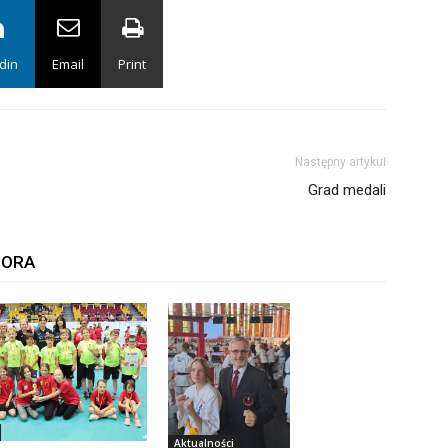
din
Email
Print
Następny artykuł
Grad medali
TORA
Aktualności