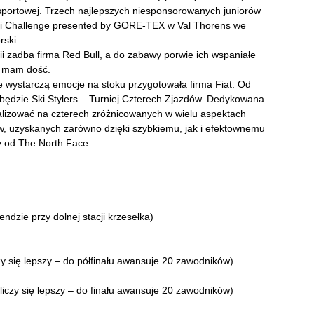
sportowej. Trzech najlepszych niesponsorowanych juniorów
Ski Challenge presented by GORE-TEX w Val Thorens we
rski.
ii zadba firma Red Bull, a do zabawy porwie ich wspaniałe
ie mam dość.
ie wystarczą emocje na stoku przygotowała firma Fiat. Od
 będzie Ski Stylers – Turniej Czterech Zjazdów. Dedykowana
lizować na czterech zróżnicowanych w wielu aspektach
ów, uzyskanych zarówno dzięki szybkiemu, jak i efektownemu
y od The North Face.
dzie przy dolnej stacji krzesełka)
czy się lepszy – do półfinału awansuje 20 zawodników)
liczy się lepszy – do finału awansuje 20 zawodników)