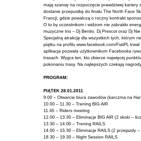
mają szansę na rozpoczęcie prawdziwej kariery 
dostanie przepustkę do finału The North Face 
Francji, gdzie powalczą o roczny kontrakt sponso
O to by uczestnikom i widzom nie zabrakło energ
muzyczne trio – Dj Benito, Dj Prescot oraz Dj N
Specjalną atrakcję dla wszystkich tych, którym n
piątku na profilu www.facebook.com/FiatPL trwał
aplikacja pozwala użytkownikom Facebooka rywa
trasach. Wygra ten, kto zbierze najwięcej punkt
pokonaniu trasy. Na najlepszych czekają nagrod
PROGRAM:
PIĄTEK 28.01.2011
9.00 – Otwarcie biura zawodów (karczma na Haren
10.00 – 11.30 – Trening BIG AIR
11.45 – Riders meeting
12.00 – 13.30 – Eliminacje BIG AIR (2 skoki – li
13.30 – 14.00 – Trening RAILS
14.00 – 15.30 – Eliminacje RAILS (2 przejazdy – 
18.30 – 19.30 – Night Session RAILS