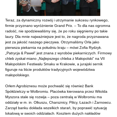
Teraz, za dynamiczny rozwój i utrzymanie sukcesu rynkowego,
firmie przyznano wyróżnienie Grand Prix. – To dla nas ogromna
radość, nie spodziewaliśmy się, że po roku sięgniemy po takie
laury. Dla mnie najważniejsze jest to, że nagroda przyznawana
jest za jakość naszego pieczywa. Otrzymaliśmy Orła jako
pierwsza piekarnia na południu kraju – mówi Zofia Rydzyk.
„Patrycja & Paweł” jest znana z wyrobów piekarniczych. Firmowy
chleb zyskał miano „Najlepszego chleba z Małopolski” na VII
Małopolskim Festiwalu Smaku w Krakowie, a jurajski sernik
figuruje na liście produktów tradycyjnych województwa
małopolskiego.
Orłem Agrobiznesu może pochwalić się również Bank
Spółdzielczy w Wolbromiu. Placówka kierowana przez Witolda
Myszora stale się rozwija – poza centralą w Wolbromiu ma
oddziały w m. in. Olkuszu, Charsznicy, Pilicy, Łazach i Żarnowcu.
Zarząd banku dokłada wszelkich starań, by poprawić sytuację
lokalową w swoich oddziałach. Kosztem dużych nakładów