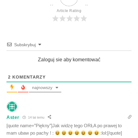
Article Rating
Subskrybuj
Zaloguj sie aby komentować
2
KOMENTARZY
najnowszy
Aster
14 lat temu
[quote name=”Piękny”]Jak widzę tego ORŁA po prawej to
mam ubaw po pachy ! :
:lol:[/quote]