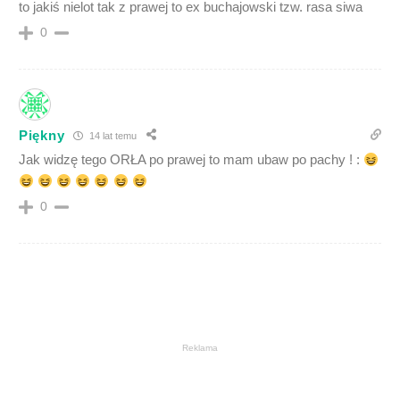
to jakiś nielot tak z prawej to ex buchajowski tzw. rasa siwa
0
Piękny
14 lat temu
Jak widzę tego ORŁA po prawej to mam ubaw po pachy ! :
0
Reklama