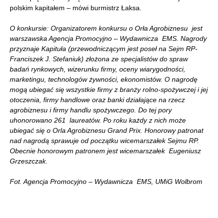
polskim kapitałem – mówi burmistrz Łaksa.
O konkursie: Organi
zatorem konkursu o Orła Agrobiznesu jest
warszawska Agencja Promocyjno – Wydawnicza EMS. Nagrody
przyznaje Kapituła (przewodnicząc
ym j
est poseł na Sejm RP-
Franciszek J. Stefaniuk) złożona ze specjalistów do spraw
ba
d
ań rynkowych, wizerunku firmy, oceny wiarygodności,
marketingu, technologów żywności, ekonomistów. O nagrodę
mogą ubiegać się wszystkie firmy z branży rolno-spożywczej i jej
otoczenia, firmy handlowe oraz banki działające na rzecz
agrobiznesu i firmy handlu spożywczego. Do tej pory
uhonorowano 261 laureatów. Po roku każdy z nich może
ubiegać się o Orla Agrobiznesu Grand Prix. Honorowy patronat
nad nagrodą sprawuje od początku wicemarszałek Sejmu RP.
Obecnie honorowym patronem jest wicemarszałek Eugeniusz
Grzeszczak.
Fot. Agencja Promocyjno – Wydawnicza EMS, UMiG Wolbrom