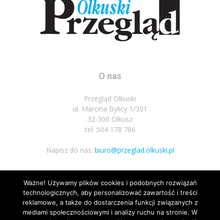
O nas
Przegląd Olkuski
ul. Marcina Bylicy 1/301
32-300 Olkusz
tel: 504 178 786
Napisz do nas:
biuro@przeglad.olkuski.pl
Ważne! Używamy plików cookies i podobnych rozwiązań
Podążaj za nami
technologicznych, aby personalizować zawartość i treści
reklamowe, a także do dostarczenia funkcji związanych z
mediami społecznościowymi i analizy ruchu na stronie. W