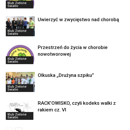
Klub Zielone
Światło
Uwierzyć w zwycięstwo nad chorobą
Klub Zielone
Światło
Przestrzeń do życia w chorobie
nowotworowej
Klub Zielone
Światło
Olkuska „Drużyna szpiku”
Klub Zielone
Światło
RACK’OWISKO, czyli kodeks walki z
rakiem cz. VI
Klub Zielone
Światło