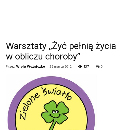
Warsztaty „Żyć pełnią życia
w obliczu choroby”
Przez
Wiola Woźniczko
-
26 marca 2012
137
0