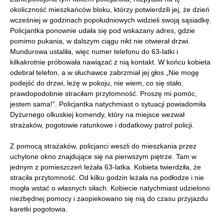
okoliczność mieszkańców bloku, którzy potwierdzili jej, że dzień
wcześniej w godzinach popołudniowych widzieli swoją sąsiadkę.
Policjantka ponownie udała się pod wskazany adres, gdzie
pomimo pukania, w dalszym ciągu nikt nie otwierał drzwi.
Mundurowa ustaliła, więc numer telefonu do 63-latki i
kilkakrotnie próbowała nawiązać z nią kontakt. W końcu kobieta
odebrał telefon, a w słuchawce zabrzmiał jej głos „Nie mogę
podejść do drzwi, leżę w pokoju, nie wiem, co się stało,
prawdopodobnie straciłam przytomność. Proszę mi pomóc,
jestem sama!”. Policjantka natychmiast o sytuacji powiadomiła
Dyżurnego olkuskiej komendy, który na miejsce wezwał
strażaków, pogotowie ratunkowe i dodatkowy patrol policji.
Z pomocą strażaków, policjanci weszli do mieszkania przez
uchylone okno znajdujące się na pierwszym piętrze. Tam w
jednym z pomieszczeń leżała 63-latka. Kobieta twierdziła, że
straciła przytomność. Od kilku godzin leżała na podłodze i nie
mogła wstać o własnych siłach. Kobiecie natychmiast udzielono
niezbędnej pomocy i zaopiekowano się nią do czasu przyjazdu
karetki pogotowia.