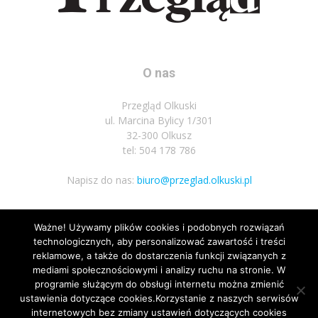
O nas
Przegląd Olkuski
ul. Marcina Bylicy 1/301
32-300 Olkusz
tel: 504 178 786
Napisz do nas:
biuro@przeglad.olkuski.pl
Ważne! Używamy plików cookies i podobnych rozwiązań
Podążaj za nami
technologicznych, aby personalizować zawartość i treści
reklamowe, a także do dostarczenia funkcji związanych z
mediami społecznościowymi i analizy ruchu na stronie. W
programie służącym do obsługi internetu można zmienić
ustawienia dotyczące cookies.Korzystanie z naszych serwisów
internetowych bez zmiany ustawień dotyczących cookies