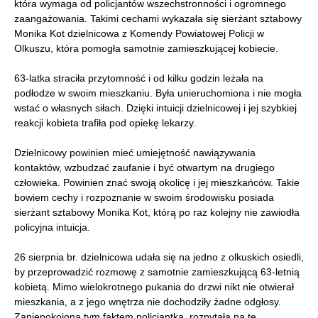
która wymaga od policjantów wszechstronności i ogromnego
zaangażowania. Takimi cechami wykazała się sierżant sztabowy
Monika Kot dzielnicowa z Komendy Powiatowej Policji w
Olkuszu, która pomogła samotnie zamieszkującej kobiecie.
63-latka straciła przytomność i od kilku godzin leżała na
podłodze w swoim mieszkaniu. Była unieruchomiona i nie mogła
wstać o własnych siłach. Dzięki intuicji dzielnicowej i jej szybkiej
reakcji kobieta trafiła pod opiekę lekarzy.
Dzielnicowy powinien mieć umiejętność nawiązywania
kontaktów, wzbudzać zaufanie i być otwartym na drugiego
człowieka. Powinien znać swoją okolicę i jej mieszkańców. Takie
bowiem cechy i rozpoznanie w swoim środowisku posiada
sierżant sztabowy Monika Kot, którą po raz kolejny nie zawiodła
policyjna intuicja.
26 sierpnia br. dzielnicowa udała się na jedno z olkuskich osiedli,
by przeprowadzić rozmowę z samotnie zamieszkującą 63-letnią
kobietą. Mimo wielokrotnego pukania do drzwi nikt nie otwierał
mieszkania, a z jego wnętrza nie dochodziły żadne odgłosy.
Zaniepokojona tym faktem policjantka, rozpytała na tę