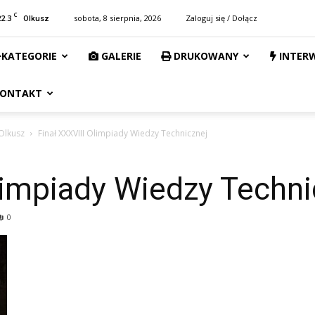
C
22.3
sobota, 8 sierpnia, 2026
Zaloguj się / Dołącz
Olkusz
KATEGORIE
GALERIE
DRUKOWANY
INTER
ONTAKT
Olkusz
Finał XXXVIII Olimpiady Wiedzy Technicznej
limpiady Wiedzy Techni
0