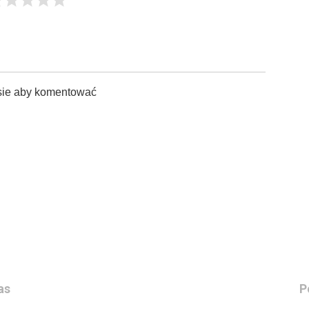
sie aby komentować
as
P