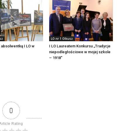
sz
LO nr 1 Olkusz
 absolwentką I LO w
I LO Laureatem Konkursu „Tradycje
niepodległościowe w mojej szkole
– 1918”
0
Article Rating