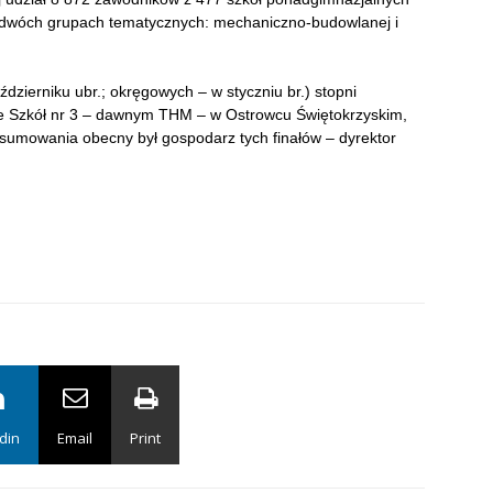
w dwóch grupach tematycznych: mechaniczno-budowlanej i
dzierniku ubr.; okręgowych – w styczniu br.) stopni
le Szkół nr 3 – dawnym THM – w Ostrowcu Świętokrzyskim,
sumowania obecny był gospodarz tych finałów – dyrektor
din
Email
Print