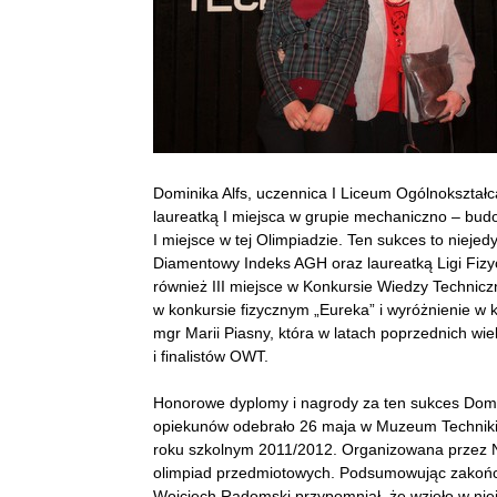
Dominika Alfs, uczennica I Liceum Ogólnokształc
laureatką I miejsca w grupie mechaniczno – bud
I miejsce w tej Olimpiadzie. Ten sukces to niejed
Diamentowy Indeks AGH oraz laureatką Ligi Fizyc
również III miejsce w Konkursie Wiedzy Technicz
w konkursie fizycznym „Eureka” i wyróżnienie w 
mgr Marii Piasny, która w latach poprzednich wi
i finalistów OWT.
Honorowe dyplomy i nagrody za ten sukces Domin
opiekunów odebrało 26 maja w Muzeum Techniki
roku szkolnym 2011/2012. Organizowana przez 
olimpiad przedmiotowych. Podsumowując zakońc
Wojciech Radomski przypomniał, że wzięło w nie