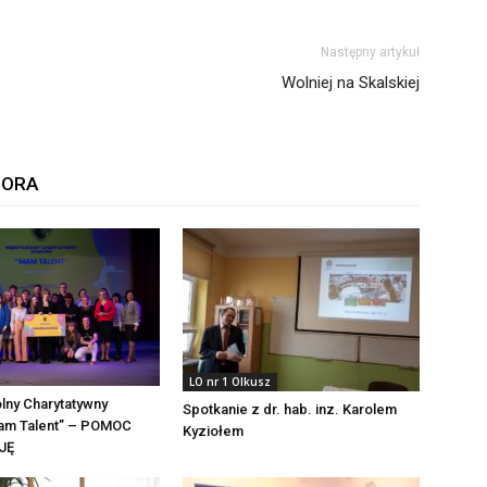
Następny artykuł
Wolniej na Skalskiej
TORA
LO nr 1 Olkusz
lny Charytatywny
Spotkanie z dr. hab. inz. Karolem
am Talent” – POMOC
Kyziołem
JĘ