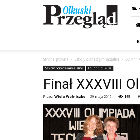
Przegląd
Olkuski
K
Strona główna
Szkoły ponadgimnazjalne
LO nr 1 
Szkoły ponadgimnazjalne
LO nr 1 Olkusz
Finał XXXVIII O
Przez
Wiola Woźniczko
-
29 maja 2012
165