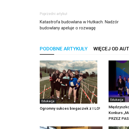
Poprzedni artykuł
Katastrofa budowlana w Hutkach. Nadzór
budowlany apeluje o rozwagę
PODOBNE ARTYKUŁY
WIĘCEJ OD AU
Edukacja
Edukacja
Międzyszko
Ogromny sukces biegaczek z I LO!
Konkurs „M
PRZEZ PAS