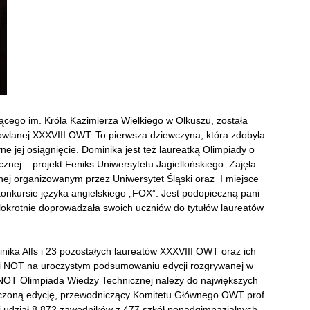
ącego im. Króla Kazimierza Wielkiego w Olkuszu, została
owlanej XXXVIII OWT. To pierwsza dziewczyna, która zdobyła
yne jej osiągnięcie. Dominika jest też laureatką Olimpiady o
znej – projekt Feniks Uniwersytetu Jagiellońskiego. Zajęła
nej organizowanym przez Uniwersytet Śląski oraz I miejsce
konkursie języka angielskiego „FOX”. Jest podopieczną pani
elokrotnie doprowadzała swoich uczniów do tytułów laureatów
ika Alfs i 23 pozostałych laureatów XXXVIII OWT oraz ich
 NOT na uroczystym podsumowaniu edycji rozgrywanej w
NOT Olimpiada Wiedzy Technicznej należy do największych
zoną edycję, przewodniczący Komitetu Głównego OWT prof.
j udział 8 872 zawodników z 477 szkół ponadgimnazjalnych