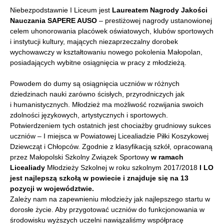
Niebezpodstawnie I Liceum jest
Laureatem Nagrody Jakości
Nauczania SAPERE AUSO
– prestiżowej nagrody ustanowionej
celem uhonorowania placówek oświatowych, klubów sportowych
i instytucji kultury, mających niezaprzeczalny dorobek
wychowawczy w kształtowaniu nowego pokolenia Małopolan,
posiadających wybitne osiągnięcia w pracy z młodzieżą.
Powodem do dumy są osiągnięcia uczniów w różnych
dziedzinach nauki zarówno ścisłych, przyrodniczych jak
i humanistycznych. Młodzież ma możliwość rozwijania swoich
zdolności językowych, artystycznych i sportowych.
Potwierdzeniem tych ostatnich jest chociażby grudniowy sukces
uczniów – I miejsca w Powiatowej Licealiadzie Piłki Koszykowej
Dziewcząt i Chłopców. Zgodnie z klasyfikacją szkół, opracowaną
przez Małopolski Szkolny Związek Sportowy
w ramach
Licealiady
Młodzieży Szkolnej w roku szkolnym 2017/2018
I LO
jest najlepszą szkołą w powiecie i znajduje się na 13
pozycji w województwie.
Zależy nam na zapewnieniu młodzieży jak najlepszego startu w
dorosłe życie. Aby przygotować uczniów do funkcjonowania w
środowisku wyższych uczelni nawiązaliśmy współpracę