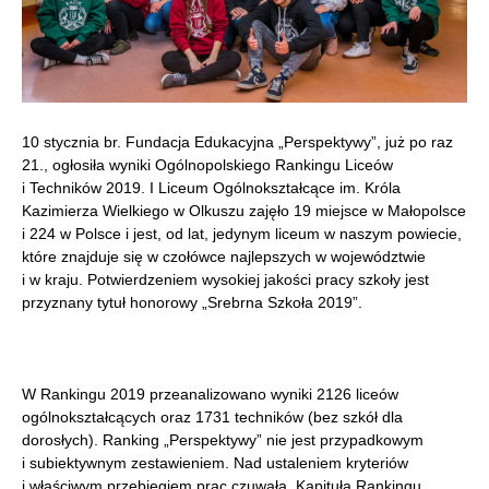
10 stycznia br. Fundacja Edukacyjna „Perspektywy”, już po raz
21., ogłosiła wyniki Ogólnopolskiego Rankingu Liceów
i Techników 2019. I Liceum Ogólnokształcące im. Króla
Kazimierza Wielkiego w Olkuszu zajęło 19 miejsce w Małopolsce
i 224 w Polsce i jest, od lat, jedynym liceum w naszym powiecie,
które znajduje się w czołówce najlepszych w województwie
i w kraju. Potwierdzeniem wysokiej jakości pracy szkoły jest
przyznany tytuł honorowy „Srebrna Szkoła 2019”.
W Rankingu 2019 przeanalizowano wyniki 2126 liceów
ogólnokształcących oraz 1731 techników (bez szkół dla
dorosłych). Ranking „Perspektywy” nie jest przypadkowym
i subiektywnym zestawieniem. Nad ustaleniem kryteriów
i właściwym przebiegiem prac czuwała Kapituła Rankingu