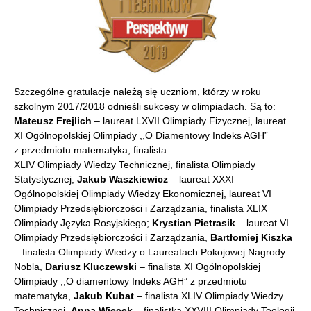
Szczególne gratulacje należą się uczniom, którzy w roku
szkolnym 2017/2018 odnieśli sukcesy w olimpiadach. Są to:
Mateusz Frejlich
– laureat LXVII Olimpiady Fizycznej, laureat
XI Ogólnopolskiej Olimpiady ,,O Diamentowy Indeks AGH”
z przedmiotu matematyka, finalista
XLIV Olimpiady Wiedzy Technicznej, finalista Olimpiady
Statystycznej;
Jakub Waszkiewicz
– laureat XXXI
Ogólnopolskiej Olimpiady Wiedzy Ekonomicznej, laureat VI
Olimpiady Przedsiębiorczości i Zarządzania, finalista XLIX
Olimpiady Języka Rosyjskiego;
Krystian Pietrasik
– laureat VI
Olimpiady Przedsiębiorczości i Zarządzania,
Bartłomiej Kiszka
– finalista Olimpiady Wiedzy o Laureatach Pokojowej Nagrody
Nobla,
Dariusz Kluczewski
– finalista XI Ogólnopolskiej
Olimpiady ,,O diamentowy Indeks AGH” z przedmiotu
matematyka,
Jakub Kubat
– finalista XLIV Olimpiady Wiedzy
Technicznej,
Anna Więcek
– finalistka XXVIII Olimpiady Teologii