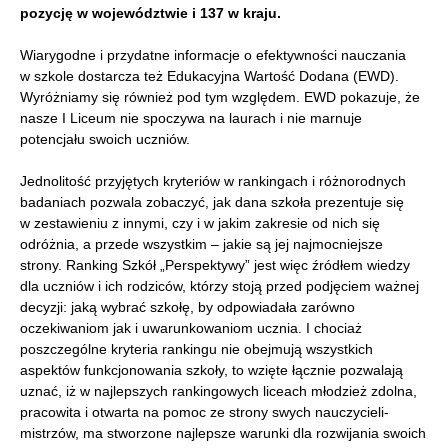
pozycję w województwie i 137 w kraju.
Wiarygodne i przydatne informacje o efektywności nauczania
w szkole dostarcza też Edukacyjna Wartość Dodana (EWD).
Wyróżniamy się również pod tym względem. EWD pokazuje, że
nasze I Liceum nie spoczywa na laurach i nie marnuje
potencjału swoich uczniów.
Jednolitość przyjętych kryteriów w rankingach i różnorodnych
badaniach pozwala zobaczyć, jak dana szkoła prezentuje się
w zestawieniu z innymi, czy i w jakim zakresie od nich się
odróżnia, a przede wszystkim – jakie są jej najmocniejsze
strony. Ranking Szkół „Perspektywy” jest więc źródłem wiedzy
dla uczniów i ich rodziców, którzy stoją przed podjęciem ważnej
decyzji: jaką wybrać szkołę, by odpowiadała zarówno
oczekiwaniom jak i uwarunkowaniom ucznia. I chociaż
poszczególne kryteria rankingu nie obejmują wszystkich
aspektów funkcjonowania szkoły, to wzięte łącznie pozwalają
uznać, iż w najlepszych rankingowych liceach młodzież zdolna,
pracowita i otwarta na pomoc ze strony swych nauczycieli-
mistrzów, ma stworzone najlepsze warunki dla rozwijania swoich