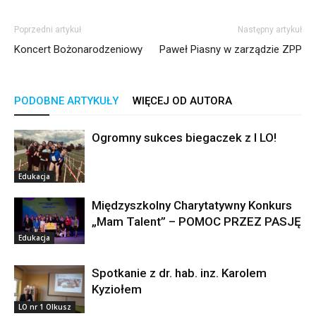
Poprzedni artykuł
Następny artykuł
Koncert Bożonarodzeniowy
Paweł Piasny w zarządzie ZPP
PODOBNE ARTYKUŁY
WIĘCEJ OD AUTORA
Ogromny sukces biegaczek z I LO!
Edukacja
Międzyszkolny Charytatywny Konkurs
„Mam Talent” – POMOC PRZEZ PASJĘ
Edukacja
Spotkanie z dr. hab. inz. Karolem
Kyziołem
LO nr 1 Olkusz