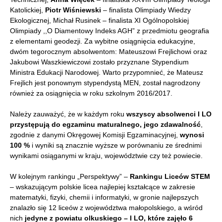
Katolickiej,
Piotr Wiśniewski
– finalista Olimpiady Wiedzy
Ekologicznej, Michał Rusinek – finalista XI Ogólnopolskiej
Olimpiady ,,O Diamentowy Indeks AGH” z przedmiotu geografia
z elementami geodezji. Za wybitne osiągnięcia edukacyjne,
dwóm tegorocznym absolwentom: Mateuszowi Frejlichowi oraz
Jakubowi Waszkiewiczowi zostało przyznane Stypendium
Ministra Edukacji Narodowej. Warto przypomnieć, że Mateusz
Frejlich jest ponownym stypendystą MEN, został nagrodzony
również za osiągnięcia w roku szkolnym 2016/2017.
Należy zauważyć, że w każdym roku
wszyscy absolwenci I LO
przystępują do egzaminu maturalnego, jego zdawalność
,
zgodnie z danymi Okręgowej Komisji Egzaminacyjnej,
wynosi
100 %
i wyniki są znacznie wyższe w porównaniu ze średnimi
wynikami osiąganymi w kraju, województwie czy też powiecie.
W kolejnym rankingu „Perspektywy” –
Rankingu Liceów STEM
– wskazującym polskie licea najlepiej kształcące w zakresie
matematyki, fizyki, chemii i informatyki, w gronie najlepszych
znalazło się 12 liceów z województwa małopolskiego, a wśród
nich
jedyne z powiatu olkuskiego – I LO, które zajęło 6