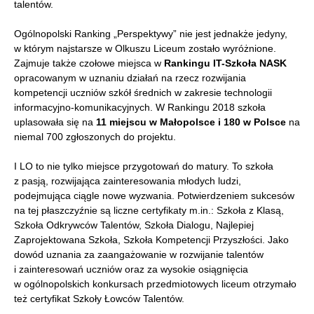
talentów.
Ogólnopolski Ranking „Perspektywy” nie jest jednakże jedyny,
w którym najstarsze w Olkuszu Liceum zostało wyróżnione.
Zajmuje także czołowe miejsca w
Rankingu IT-Szkoła NASK
opracowanym w uznaniu działań na rzecz rozwijania
kompetencji uczniów szkół średnich w zakresie technologii
informacyjno-komunikacyjnych. W Rankingu 2018 szkoła
uplasowała się na
11 miejscu w Małopolsce i 180 w Polsce
na
niemal 700 zgłoszonych do projektu.
I LO to nie tylko miejsce przygotowań do matury. To szkoła
z pasją, rozwijająca zainteresowania młodych ludzi,
podejmująca ciągle nowe wyzwania. Potwierdzeniem sukcesów
na tej płaszczyźnie są liczne certyfikaty m.in.: Szkoła z Klasą,
Szkoła Odkrywców Talentów, Szkoła Dialogu, Najlepiej
Zaprojektowana Szkoła, Szkoła Kompetencji Przyszłości. Jako
dowód uznania za zaangażowanie w rozwijanie talentów
i zainteresowań uczniów oraz za wysokie osiągnięcia
w ogólnopolskich konkursach przedmiotowych liceum otrzymało
też certyfikat Szkoły Łowców Talentów.