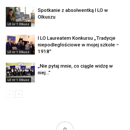
Spotkanie z absolwentką I LO w
Olkuszu
LO nr 1 Olkusz
I LO Laureatem Konkursu „Tradycje
niepodległościowe w mojej szkole –
1918”
LO nr 1 Olkusz
„Nie pytaj mnie, co ciągle widzę w
niej…”
LO nr 1 Olkusz