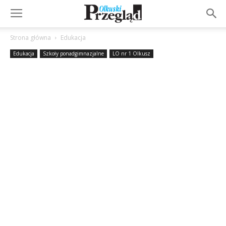
Strona główna
Edukacja
Edukacja
Szkoły ponadgimnazjalne
LO nr 1 Olkusz