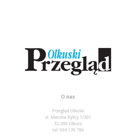
O nas
Przegląd Olkuski
ul. Marcina Bylicy 1/301
32-300 Olkusz
tel: 504 178 786