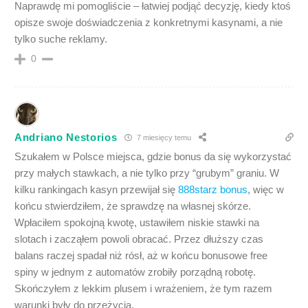
Naprawdę mi pomogliście – łatwiej podjąć decyzję, kiedy ktoś
opisze swoje doświadczenia z konkretnymi kasynami, a nie
tylko suche reklamy.
0
Andriano Nestorios
7 miesięcy temu
Szukałem w Polsce miejsca, gdzie bonus da się wykorzystać
przy małych stawkach, a nie tylko przy “grubym” graniu. W
kilku rankingach kasyn przewijał się
888starz bonus
, więc w
końcu stwierdziłem, że sprawdzę na własnej skórze.
Wpłaciłem spokojną kwotę, ustawiłem niskie stawki na
slotach i zacząłem powoli obracać. Przez dłuższy czas
balans raczej spadał niż rósł, aż w końcu bonusowe free
spiny w jednym z automatów zrobiły porządną robotę.
Skończyłem z lekkim plusem i wrażeniem, że tym razem
warunki były do przeżycia.