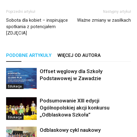
Poprzedni artykuł
Następny artykuł
Sobota dla kobiet – inspirujące
Ważne zmiany w zasiłkach
spotkania z potencjałem
[ZDJĘCIA]
PODOBNE ARTYKUŁY
WIĘCEJ OD AUTORA
Offset węglowy dla Szkoły
Podstawowej w Zawadzie
Edukacja
Podsumowanie XIII edycji
Ogólnopolskiej akcji konkursu
„Odblaskowa Szkoła”
Edukacja
Odblaskowy cykl naukowy