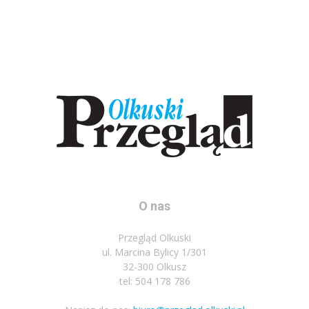
O nas
Przegląd Olkuski
ul. Marcina Bylicy 1/301
32-300 Olkusz
tel: 504 178 786