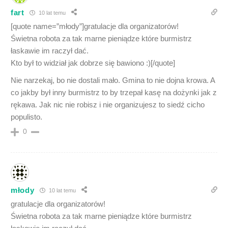
fart
10 lat temu
[quote name=”młody”]gratulacje dla organizatorów!
Świetna robota za tak marne pieniądze które burmistrz
łaskawie im raczył dać.
Kto był to widział jak dobrze się bawiono :)[/quote]
Nie narzekaj, bo nie dostali mało. Gmina to nie dojna krowa. A
co jakby był inny burmistrz to by trzepał kasę na dożynki jak z
rękawa. Jak nic nie robisz i nie organizujesz to siedź cicho
populisto.
0
młody
10 lat temu
gratulacje dla organizatorów!
Świetna robota za tak marne pieniądze które burmistrz