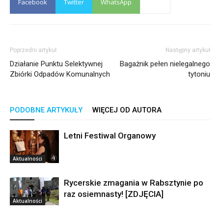
Facebook
Twitter
WhatsApp
Poprzedni artykuł
Następny artykuł
Działanie Punktu Selektywnej
Bagażnik pełen nielegalnego
Zbiórki Odpadów Komunalnych
tytoniu
PODOBNE ARTYKUŁY
WIĘCEJ OD AUTORA
Letni Festiwal Organowy
Aktualności
Rycerskie zmagania w Rabsztynie po
raz osiemnasty! [ZDJĘCIA]
Aktualności