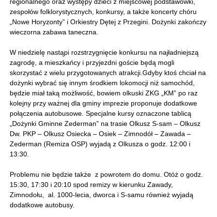
regionalnego oraz występy dzieci z miejscowej podstawówki,
zespołów folklorystycznych, konkursy, a także koncerty chóru
„Nowe Horyzonty” i Orkiestry Dętej z Przegini. Dożynki zakończy
wieczorna zabawa taneczna.
W niedzielę nastąpi rozstrzygnięcie konkursu na najładniejszą
zagrodę, a mieszkańcy i przyjezdni goście będą mogli
skorzystać z wielu przygotowanych atrakcji.Gdyby ktoś chciał na
dożynki wybrać się innym środkiem lokomocji niż samochód,
będzie miał taką możliwość, bowiem olkuski ZKG „KM” po raz
kolejny przy ważnej dla gminy imprezie proponuje dodatkowe
połączenia autobusowe. Specjalne kursy oznaczone tablicą
„Dożynki Gminne Zederman” na trasie Olkusz S-sam – Olkusz
Dw. PKP – Olkusz Osiecka – Osiek – Zimnodół – Zawada –
Zederman (Remiza OSP) wyjadą z Olkusza o godz. 12:00 i
13:30.
Problemu nie będzie także z powrotem do domu. Otóż o godz.
15:30, 17:30 i 20:10 spod remizy w kierunku Zawady,
Zimnodołu, al. 1000-lecia, dworca i S-samu również wyjadą
dodatkowe autobusy.