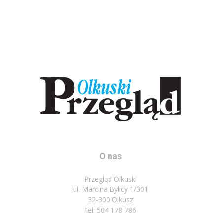
O nas
Przegląd Olkuski
ul. Marcina Bylicy 1/301
32-300 Olkusz
tel: 504 178 786