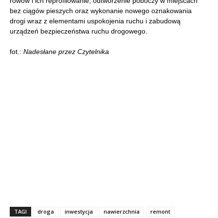
rowów i ich reprofilowanie; odtworzenie poboczy w miejscach
bez ciągów pieszych oraz wykonanie nowego oznakowania
drogi wraz z elementami uspokojenia ruchu i zabudową
urządzeń bezpieczeństwa ruchu drogowego.
fot.:
Nadesłane przez Czytelnika
TAGI
droga
inwestycja
nawierzchnia
remont