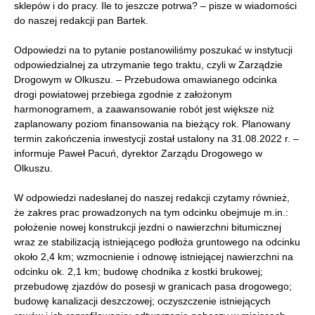
sklepów i do pracy. Ile to jeszcze potrwa? – pisze w wiadomości
do naszej redakcji pan Bartek.
Odpowiedzi na to pytanie postanowiliśmy poszukać w instytucji
odpowiedzialnej za utrzymanie tego traktu, czyli w Zarządzie
Drogowym w Olkuszu. – Przebudowa omawianego odcinka
drogi powiatowej przebiega zgodnie z założonym
harmonogramem, a zaawansowanie robót jest większe niż
zaplanowany poziom finansowania na bieżący rok. Planowany
termin zakończenia inwestycji został ustalony na 31.08.2022 r. –
informuje Paweł Pacuń, dyrektor Zarządu Drogowego w
Olkuszu.
W odpowiedzi nadesłanej do naszej redakcji czytamy również,
że zakres prac prowadzonych na tym odcinku obejmuje m.in.:
położenie nowej konstrukcji jezdni o nawierzchni bitumicznej
wraz ze stabilizacją istniejącego podłoża gruntowego na odcinku
około 2,4 km; wzmocnienie i odnowę istniejącej nawierzchni na
odcinku ok. 2,1 km; budowę chodnika z kostki brukowej;
przebudowę zjazdów do posesji w granicach pasa drogowego;
budowę kanalizacji deszczowej; oczyszczenie istniejących