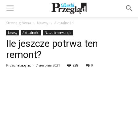
Strona główna
Newsy
Aktualności
Newsy
Aktualności
Nasze interwencje
Ile jeszcze potrwa ten
remont?
Przez
a.n.q.a.
-
7 sierpnia 2021
928
0