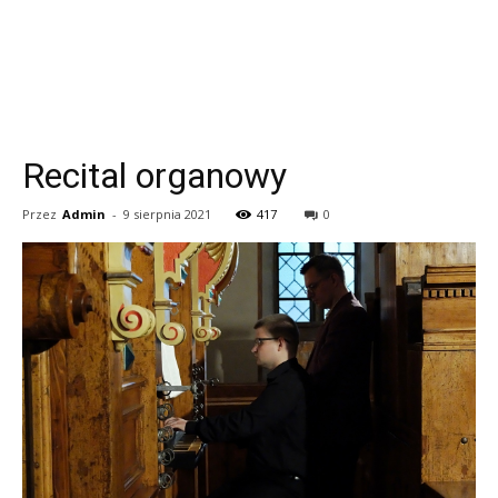
Recital organowy
Przez
Admin
-
9 sierpnia 2021
417
0