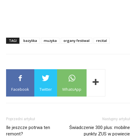
TAGI
bazylika
muzyka
organy festiwal
recital
Facebook
Twitter
WhatsApp
Poprzedni artykuł
Następny artykuł
Ile jeszcze potrwa ten
Świadczenie 300 plus: mobilne
remont?
punkty ZUS w powiecie