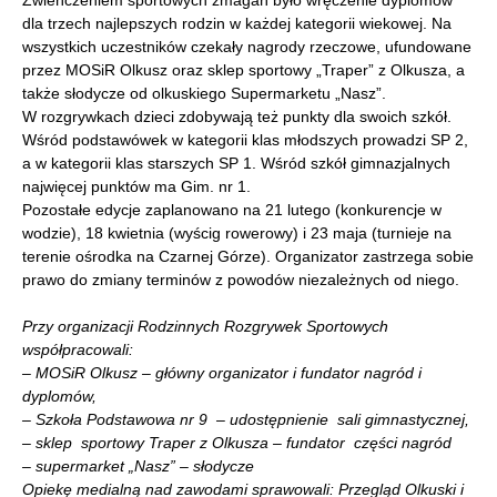
Zwieńczeniem sportowych zmagań było wręczenie dyplomów
dla trzech najlepszych rodzin w każdej kategorii wiekowej. Na
wszystkich uczestników czekały nagrody rzeczowe, ufundowane
przez MOSiR Olkusz oraz sklep sportowy „Traper” z Olkusza, a
także słodycze od olkuskiego Supermarketu „Nasz”.
W rozgrywkach dzieci zdobywają też punkty dla swoich szkół.
Wśród podstawówek w kategorii klas młodszych prowadzi SP 2,
a w kategorii klas starszych SP 1. Wśród szkół gimnazjalnych
najwięcej punktów ma Gim. nr 1.
Pozostałe edycje zaplanowano na 21 lutego (konkurencje w
wodzie), 18 kwietnia (wyścig rowerowy) i 23 maja (turnieje na
terenie ośrodka na Czarnej Górze). Organizator zastrzega sobie
prawo do zmiany terminów z powodów niezależnych od niego.
Przy organizacji Rodzinnych Rozgrywek Sportowych
współpracowali:
– MOSiR Olkusz – główny organizator i fundator nagród i
dyplomów,
– Szkoła Podstawowa nr 9 – udostępnienie sali gimnastycznej,
– sklep sportowy Traper z Olkusza – fundator części nagród
– supermarket „Nasz” – słodycze
Opiekę medialną nad zawodami sprawowali: Przegląd Olkuski i