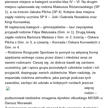
pierwsze miejsce w kategorii uczniów klas IV – VI. Na drugim
miejscu uplasowała się rodzina Mateusza Różanowskiego (SP
1), a na trzecim Jakuba Pilcha (SP 4). Kolejne dwa miejsca
zajęły rodziny uczniów SP 9 – Julii i Gabriela Nowaków oraz
Kingi Kurowskiej.
W najstarszej kategorii – gimnazjalistów – laur zwycięstwa
przypadł rodzinie Filipa Walusiaka (Gim. nr 1). Drugą lokatę
zajęła rodzina Bartosza Wadasa z Gim. nr 2, trzecią – Oskara
Pilcha z Gim. nr 3, a czwartą – Konrada i Oskara Kurowskich z
Gim. nr 4.
– Rodzinne Rozgrywki Sportowe to pomysł na aktywną formę
spędzania wolnego czasu przez dzieci i młodzież wraz ze
swoimi rodzicami. Cieszę się, że dobrze bawili się zarówno
uczestnicy, jak i spora grupa pozostałych członków rodzin i ich
przyjaciół, dopingując swoich ulubieńców. Mam nadzieję, że
wspaniała rodzinna atmosfera, jaka panuje podczas tych
zawodów, zachęci do udziału
w kolejnych rundach jeszcze
więcej
rodzin –
podsumował niedzielne zmagania dyrektor olkuskiego MOSiR–u
Dariusz Murawski.