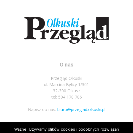
O nas
Przegląd Olkuski
ul. Marcina Bylicy 1/301
32-300 Olkusz
tel: 504 178 786
Napisz do nas:
biuro@przeglad.olkuski.pl
Ważne! Używamy plików cookies i podobnych rozwiązań
Podążaj za nami