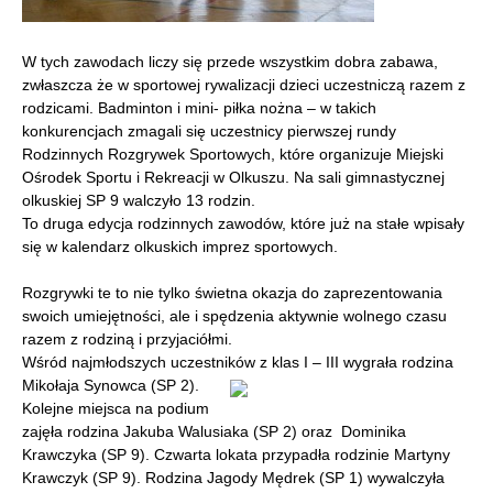
W tych zawodach liczy się przede wszystkim dobra zabawa,
zwłaszcza że w sportowej rywalizacji dzieci uczestniczą razem z
rodzicami. Badminton i mini- piłka nożna – w takich
konkurencjach zmagali się uczestnicy pierwszej rundy
Rodzinnych Rozgrywek Sportowych, które organizuje Miejski
Ośrodek Sportu i Rekreacji w Olkuszu. Na sali gimnastycznej
olkuskiej SP 9 walczyło 13 rodzin.
To druga edycja rodzinnych zawodów, które już na stałe wpisały
się w kalendarz olkuskich imprez sportowych.
Rozgrywki te to nie tylko świetna okazja do zaprezentowania
swoich umiejętności, ale i spędzenia aktywnie wolnego czasu
razem z rodziną i przyjaciółmi.
Wśród najmłodszych uczestników z klas I – III wygrała rodzina
Mikołaja
Synowca (SP 2).
Kolejne miejsca na podium
zajęła rodzina Jakuba Walusiaka (SP 2) oraz Dominika
Krawczyka (SP 9). Czwarta lokata przypadła rodzinie Martyny
Krawczyk (SP 9). Rodzina Jagody Mędrek (SP 1) wywalczyła