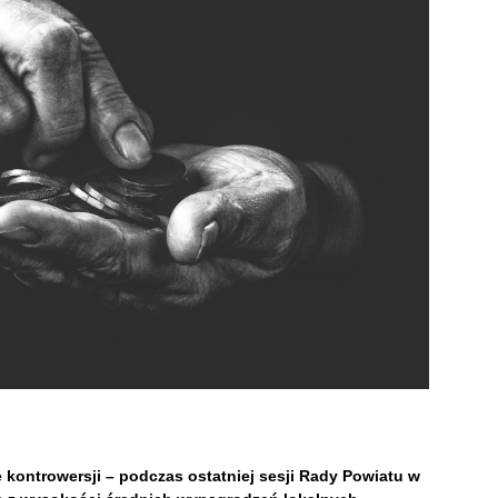
 kontrowersji – podczas ostatniej sesji Rady Powiatu w