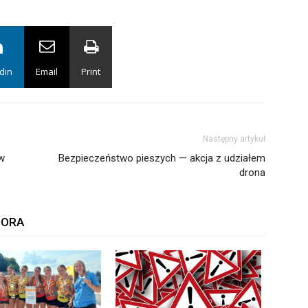
din
Email
Print
Następny artykuł
 w
Bezpieczeństwo pieszych — akcja z udziałem
drona
TORA