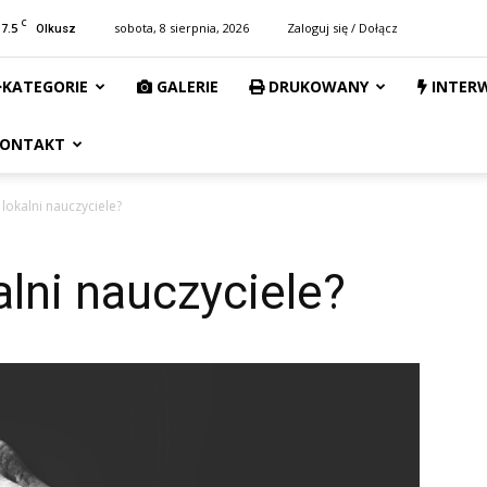
C
17.5
sobota, 8 sierpnia, 2026
Zaloguj się / Dołącz
Olkusz
KATEGORIE
GALERIE
DRUKOWANY
INTER
ONTAKT
 lokalni nauczyciele?
kalni nauczyciele?