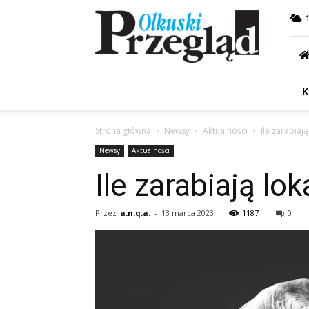
Przegląd
Olkuski
K
Strona główna
Newsy
Aktualności
Ile zarabiają
Newsy
Aktualności
Ile zarabiają lo
Przez
a.n.q.a.
-
13 marca 2023
1187
0