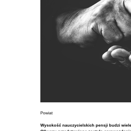
Powiat
Wysokość nauczycielskich pensji budzi wiele