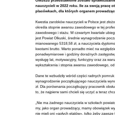
Olkuszu przedstawione zostało sprawozdani
nauczycieli w 2022 roku. Ile za swoją pracę o
placówkach, dla których organem prowadzący
Kwestia zarobków nauczycieli w Polsce jest złoż
określa stopnie awansu zawodowego w tej profesj
zawodowego i stażu. W czwartym kwartale ubieg
jest Powiat Olkuski, średnie wynagrodzenie pocz
mianowanego 5318,58 zł, a nauczyciela dyplomo
kwotami brutto. Warto ponadto mieć na względzie,
ponadwymiarowe i godziny doraźnych zastępstw, 
wysługę lat, motywacyjny, funkcyjny oraz za waru
wykształcenia i stopnia awansu zawodowego, od 3
Dane te wzbudziły wśród części radnych pomruk 
wynagrodzenie początkującego nauczyciela wynos
zł. Dla porównania początkujący pracownik obsług
to, że najpierw sami chcieli się uczyć a teraz chc
„Nie ma żadnego nauczyciela w szkołach powiatow
my, jako organ prowadzący, mamy obowiązek wyr
nie mieli oni «gołych etatów», tylko żeby zawsze