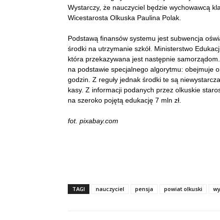
Wystarczy, że nauczyciel będzie wychowawcą klas
Wicestarosta Olkuska Paulina Polak.
Podstawą finansów systemu jest subwencja oświa
środki na utrzymanie szkół. Ministerstwo Edukac
która przekazywana jest następnie samorządom.
na podstawie specjalnego algorytmu: obejmuje on m
godzin. Z reguły jednak środki te są niewystarcz
kasy. Z informacji podanych przez olkuskie staro
na szeroko pojętą edukację 7 mln zł.
fot. pixabay.com
TAGI
nauczyciel
pensja
powiat olkuski
wy