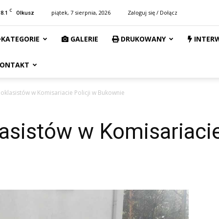
C
18.1
piątek, 7 sierpnia, 2026
Zaloguj się / Dołącz
Olkusz
KATEGORIE
GALERIE
DRUKOWANY
INTER
ONTAKT
ioklasistów w Komisariacie Policji w Bukownie
lasistów w Komisariacie