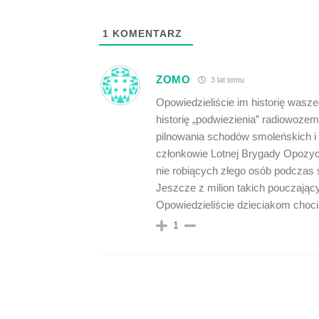
1
KOMENTARZ
ZOMO
3 lat temu
Opowiedzieliście im historię wasz
historię „podwiezienia” radiowoze
pilnowania schodów smoleńskich i 
członkowie Lotnej Brygady Opozycji
nie robiących złego osób podczas 
Jeszcze z milion takich pouczającyc
Opowiedzieliście dzieciakom choci
1