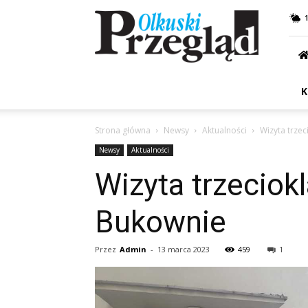
Przegląd
Olkuski
K
Strona główna
Newsy
Aktualności
Wizyta trzec
Newsy
Aktualności
Wizyta trzeciok
Bukownie
Przez
Admin
-
13 marca 2023
459
1