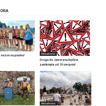
TORA
Aktualności
 sezon na piasku!
Droga do Jaworzna będzie
zamknięta od 10 sierpnia!
Aktualności