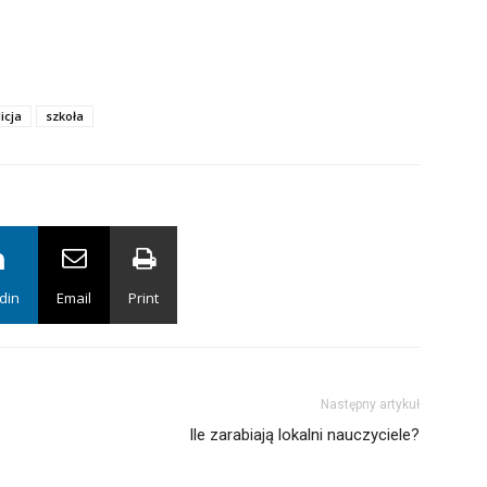
icja
szkoła
din
Email
Print
Następny artykuł
Ile zarabiają lokalni nauczyciele?