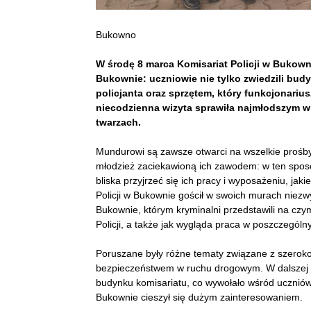
Bukowno
W środę 8 marca Komisariat Policji w Bukown
Bukownie: uczniowie nie tylko zwiedzili budy
policjanta oraz sprzętem, który funkcjonariu
niecodzienna wizyta sprawiła najmłodszym wi
twarzach.
Mundurowi są zawsze otwarci na wszelkie prośby,
młodzież zaciekawioną ich zawodem: w ten spos
bliska przyjrzeć się ich pracy i wyposażeniu, jak
Policji w Bukownie gościł w swoich murach niezwy
Bukownie, którym kryminalni przedstawili na czym
Policji, a także jak wygląda praca w poszczególn
Poruszane były różne tematy związane z szerok
bezpieczeństwem w ruchu drogowym. W dalszej c
budynku komisariatu, co wywołało wśród uczniów
Bukownie cieszył się dużym zainteresowaniem.