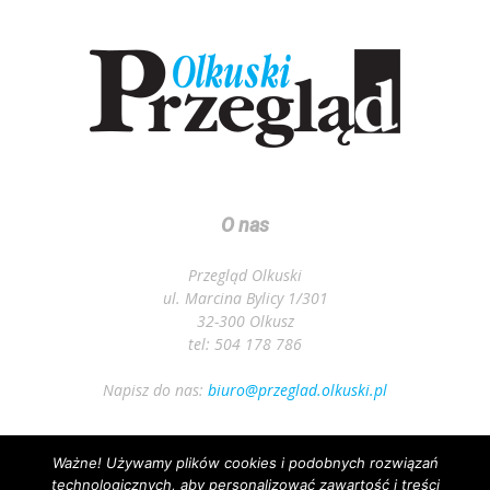
O nas
Przegląd Olkuski
ul. Marcina Bylicy 1/301
32-300 Olkusz
tel: 504 178 786
Napisz do nas:
biuro@przeglad.olkuski.pl
Ważne! Używamy plików cookies i podobnych rozwiązań
Podążaj za nami
technologicznych, aby personalizować zawartość i treści