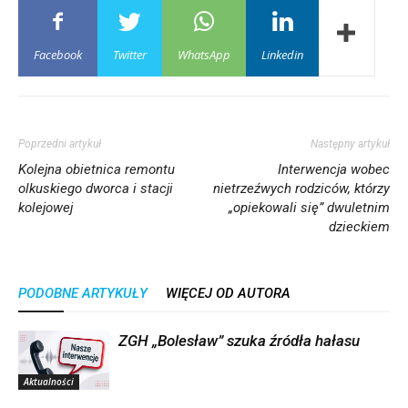
Facebook
Twitter
WhatsApp
Linkedin
Poprzedni artykuł
Następny artykuł
Kolejna obietnica remontu
Interwencja wobec
olkuskiego dworca i stacji
nietrzeźwych rodziców, którzy
kolejowej
„opiekowali się” dwuletnim
dzieckiem
PODOBNE ARTYKUŁY
WIĘCEJ OD AUTORA
ZGH „Bolesław” szuka źródła hałasu
Aktualności