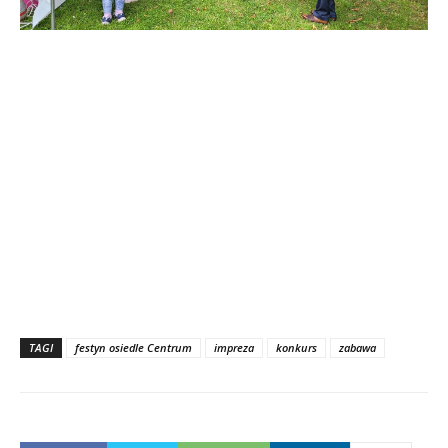
TAGI
festyn osiedle Centrum
impreza
konkurs
zabawa