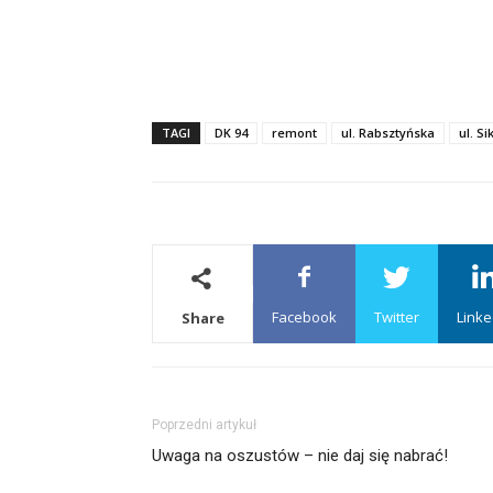
TAGI
DK 94
remont
ul. Rabsztyńska
ul. S
Facebook
Twitter
Linke
Share
Poprzedni artykuł
Uwaga na oszustów – nie daj się nabrać!