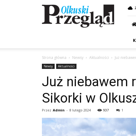
Przegląd
Olkuski
K
Strona główna
Newsy
Aktualności
Już niebawem
Newsy
Aktualności
Już niebawem ru
Sikorki w Olkus
Przez
Admin
-
8 lutego 2024
937
1