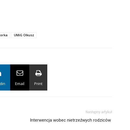
ikorka
UMiG Olkusz
din
Email
Print
Następny artykuł
Interwencja wobec nietrzeźwych rodziców