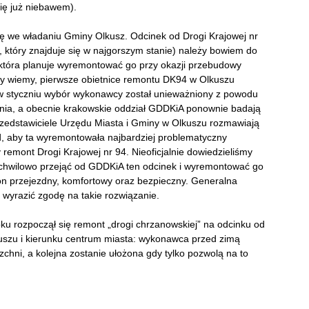
się już niebawem).
ię we władaniu Gminy Olkusz. Odcinek od Drogi Krajowej nr
, który znajduje się w najgorszym stanie) należy bowiem do
, która planuje wyremontować go przy okazji przebudowy
scy wiemy, pierwsze obietnice remontu DK94 w Olkuszu
: w styczniu wybór wykonawcy został unieważniony z powodu
nia, a obecnie krakowskie oddział GDDKiA ponownie badają
 przedstawiciele Urzędu Miasta i Gminy w Olkuszu rozmawiają
d, aby ta wyremontowała najbardziej problematyczny
 remont Drogi Krajowej nr 94. Nieoficjalnie dowiedzieliśmy
 chwilowo przejąć od GDDKiA ten odcinek i wyremontować go
ł on przejezdny, komfortowy oraz bezpieczny. Generalna
 wyrazić zgodę na takie rozwiązanie.
ku rozpoczął się remont „drogi chrzanowskiej” na odcinku od
uszu i kierunku centrum miasta: wykonawca przed zimą
chni, a kolejna zostanie ułożona gdy tylko pozwolą na to