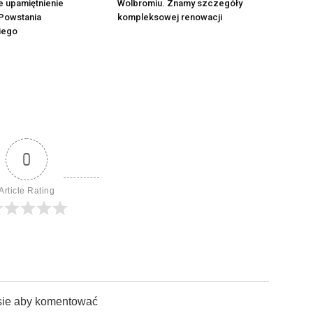
e upamiętnienie
Wolbromiu. Znamy szczegóły
Powstania
kompleksowej renowacji
iego
0
Article Rating
sie aby komentować