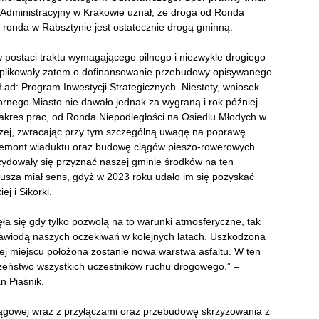
 Administracyjny w Krakowie uznał, że droga od Ronda
 ronda w Rabsztynie jest ostatecznie drogą gminną.
 postaci traktu wymagającego pilnego i niezwykle drogiego
plikowały zatem o dofinansowanie przebudowy opisywanego
ad: Program Inwestycji Strategicznych. Niestety, wniosek
brnego Miasto nie dawało jednak za wygraną i rok później
akres prac, od Ronda Niepodległości na Osiedlu Młodych w
iczej, zwracając przy tym szczególną uwagę na poprawę
remont wiaduktu oraz budowę ciągów pieszo-rowerowych.
cydowały się przyznać naszej gminie środków na ten
kusza miał sens, gdyż w 2023 roku udało im się pozyskać
j i Sikorki.
ła się gdy tylko pozwolą na to warunki atmosferyczne, tak
awiodą naszych oczekiwań w kolejnych latach. Uszkodzona
jej miejscu położona zostanie nowa warstwa asfaltu. W ten
zeństwo wszystkich uczestników ruchu drogowego.” –
n Piaśnik.
ągowej wraz z przyłączami oraz przebudowę skrzyżowania z