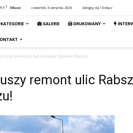
C
21.1
czwartek, 6 sierpnia, 2026
Zaloguj się / Dołącz
Olkusz
KATEGORIE
GALERIE
DRUKOWANY
INTER
ONTAKT
 ruszy remont ulic Rabsztyńskiej i Sikorki w Olkuszu!
szy remont ulic Rabszt
zu!