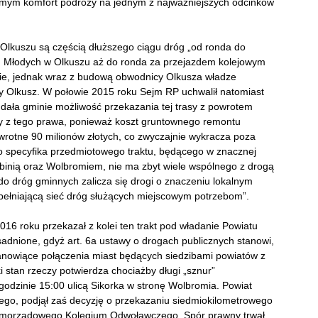
amym komfort podróży na jednym z najważniejszych odcinków
 Olkuszu są częścią dłuższego ciągu dróg „od ronda do
lu Młodych w Olkuszu aż do ronda za przejazdem kolejowym
zkie, jednak wraz z budową obwodnicy Olkusza władze
ny Olkusz. W połowie 2015 roku Sejm RP uchwalił natomiast
 dała gminie możliwość przekazania tej trasy z powrotem
y z tego prawa, ponieważ koszt gruntownego remontu
wrotne 90 milionów złotych, co zwyczajnie wykracza poza
o specyfika przedmiotowego traktu, będącego w znacznej
ebinią oraz Wolbromiem, nie ma zbyt wiele wspólnego z drogą
o dróg gminnych zalicza się drogi o znaczeniu lokalnym
upełniającą sieć dróg służących miejscowym potrzebom”.
6 roku przekazał z kolei ten trakt pod władanie Powiatu
adnione, gdyż art. 6a ustawy o drogach publicznych stanowi,
tanowiące połączenia miast będących siedzibami powiatów z
i stan rzeczy potwierdza chociażby długi „sznur”
odzinie 15:00 ulicą Sikorka w stronę Wolbromia. Powiat
go, podjął zaś decyzję o przekazaniu siedmiokilometrowego
 Samorządowego Kolegium Odwoławczego. Spór prawny trwał