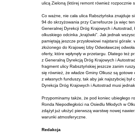
ulicą Zieloną (której remont również rozpocznie 
Co ważne, nie cała ulica Rabsztyńska znajduje s
94 do skrzyżowania przy Carrefourze (a więc ten
Generalnej Dyrekcji Dróg Krajowych i Autostrad
olkuskiego odcinka „krajówki”. Jak jednak wszy
pamiętają jeszcze przysłowiowi najstarsi górale
złożonego do Krajowej Izby Odwoławczej odwoła
oferty, które wpłynęły w przetargu. Dlatego też
z Generalną Dyrekcją Dróg Krajowych i Autostra
fragment ulicy Rabsztyńskiej jeszcze zanim ruszy
się również, że władze Gminy Olkusz są gotowe
z własnych funduszy, tak aby jak najszybciej by
Dyrekcja Dróg Krajowych i Autostrad musi jednak
Przypominamy także, że pod koniec ubiegłego ro
Ronda Niepodległości na Osiedlu Młodych w Olk
zdążył już ułożyć pierwszą warstwę nowej nawierz
warunki atmosferyczne.
Redakcja