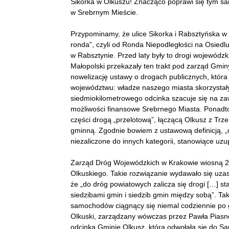
Sikorka w Olkuszu! Znacząco poprawi się tym s
w Srebrnym Mieście.
Przypominamy, że ulice Sikorka i Rabsztyńska w
ronda”, czyli od Ronda Niepodległości na Osied
w Rabsztynie. Przed laty były to drogi wojewód
Małopolski przekazały ten trakt pod zarząd Gmi
nowelizację ustawy o drogach publicznych, która
województwu: władze naszego miasta skorzystał
siedmiokilometrowego odcinka szacuje się na za
możliwości finansowe Srebrnego Miasta. Ponadt
części drogą „przelotową”, łączącą Olkusz z Trz
gminną. Zgodnie bowiem z ustawową definicją, „d
niezaliczone do innych kategorii, stanowiące uz
Zarząd Dróg Wojewódzkich w Krakowie wiosną 201
Olkuskiego. Takie rozwiązanie wydawało się uzas
że „do dróg powiatowych zalicza się drogi […] s
siedzibami gmin i siedzib gmin między sobą”. Tak
samochodów ciągnący się niemal codziennie po g
Olkuski, zarządzany wówczas przez Pawła Piasne
odcinka Gminie Olkusz, która odwołała się do