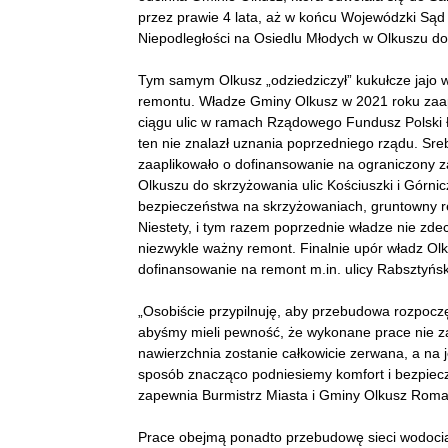
przez prawie 4 lata, aż w końcu Wojewódzki Sąd
Niepodległości na Osiedlu Młodych w Olkuszu do
Tym samym Olkusz „odziedziczył” kukułcze jajo w
remontu. Władze Gminy Olkusz w 2021 roku zaa
ciągu ulic w ramach Rządowego Fundusz Polski Ł
ten nie znalazł uznania poprzedniego rządu. Sre
zaaplikowało o dofinansowanie na ograniczony z
Olkuszu do skrzyżowania ulic Kościuszki i Górn
bezpieczeństwa na skrzyżowaniach, gruntowny 
Niestety, i tym razem poprzednie władze nie zde
niezwykle ważny remont. Finalnie upór władz Ol
dofinansowanie na remont m.in. ulicy Rabsztyńskie
„Osobiście przypilnuję, aby przebudowa rozpoczę
abyśmy mieli pewność, że wykonane prace nie z
nawierzchnia zostanie całkowicie zerwana, a na 
sposób znacząco podniesiemy komfort i bezpiec
zapewnia Burmistrz Miasta i Gminy Olkusz Roma
Prace obejmą ponadto przebudowę sieci wodoci