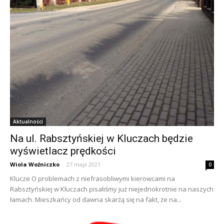
Aktualności
Na ul. Rabsztyńskiej w Kluczach będzie
wyświetlacz prędkości
Wiola Woźniczko
-
27 maja 2021
0
Klucze O problemach z niefrasobliwymi kierowcami na
Rabsztyńskiej w Kluczach pisaliśmy już niejednokrotnie na naszych
łamach. Mieszkańcy od dawna skarżą się na fakt, że na...