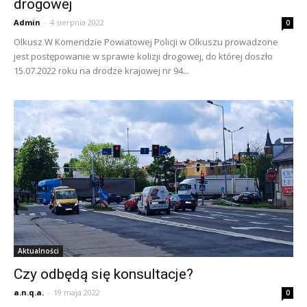
drogowej
Admin
-
4 sierpnia 2022
0
Olkusz W Komendzie Powiatowej Policji w Olkuszu prowadzone
jest postępowanie w sprawie kolizji drogowej, do której doszło
15.07.2022 roku na drodze krajowej nr 94...
Aktualności
Czy odbędą się konsultacje?
a.n.q.a.
-
19 maja 2022
0