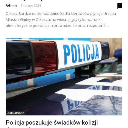
Admin
-
8 lutego 2024
1
Olkusz Bardzo dobre wiadomości dla kierowców płyną z Urzędu
Miasta i Gminy w Olkuszu: na wiosnę, gdy tylko warunki
atmosferyczne pozwolą na prowadzenie prac, rozpocznie...
Aktualności
Policja poszukuje świadków kolizji