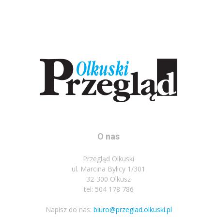
O nas
Przegląd Olkuski
ul. Marcina Bylicy 1/301
32-300 Olkusz
tel: 504 178 786
Napisz do nas:
biuro@przeglad.olkuski.pl