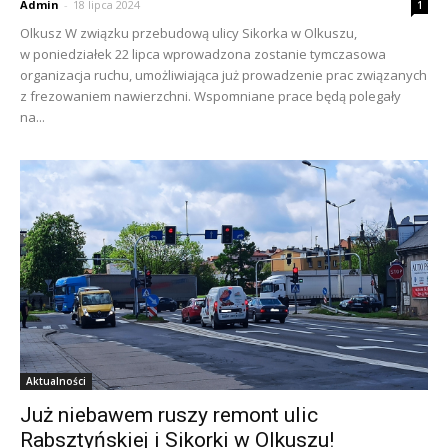
Admin
-
18 lipca 2024
1
Olkusz W związku przebudową ulicy Sikorka w Olkuszu,
w poniedziałek 22 lipca wprowadzona zostanie tymczasowa
organizacja ruchu, umożliwiająca już prowadzenie prac związanych
z frezowaniem nawierzchni. Wspomniane prace będą polegały
na...
Aktualności
Już niebawem ruszy remont ulic
Rabsztyńskiej i Sikorki w Olkuszu!