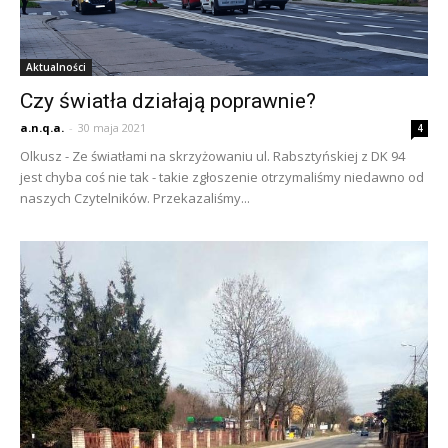
Aktualności
Czy światła działają poprawnie?
a.n.q.a.
-
30 maja 2021
4
Olkusz - Ze światłami na skrzyżowaniu ul. Rabsztyńskiej z DK 94
jest chyba coś nie tak - takie zgłoszenie otrzymaliśmy niedawno od
naszych Czytelników. Przekazaliśmy...