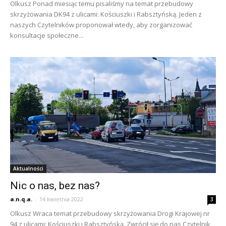
Olkusz Ponad miesiąc temu pisaliśmy na temat przebudowy
skrzyżowania DK94 z ulicami: Kościuszki i Rabsztyńską. Jeden z
naszych Czytelników proponował wtedy, aby zorganizować
konsultacje społeczne...
Aktualności
Nic o nas, bez nas?
a.n.q.a.
-
14 kwietnia 2022
3
Olkusz Wraca temat przebudowy skrzyżowania Drogi Krajowej nr
94 z ulicami: Kościuszki i Rabsztyńską. Zwrócił się do nas Czytelnik