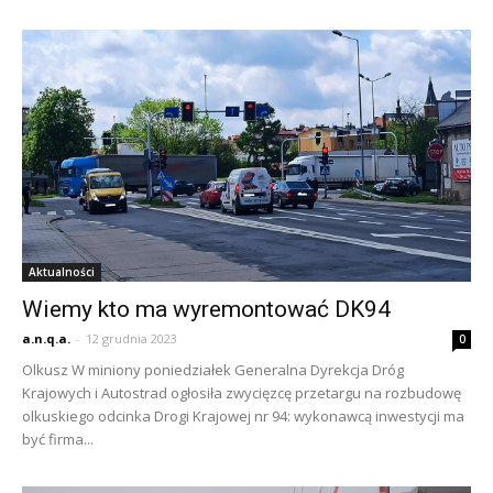
Aktualności
Wiemy kto ma wyremontować DK94
a.n.q.a.
-
12 grudnia 2023
0
Olkusz W miniony poniedziałek Generalna Dyrekcja Dróg
Krajowych i Autostrad ogłosiła zwycięzcę przetargu na rozbudowę
olkuskiego odcinka Drogi Krajowej nr 94: wykonawcą inwestycji ma
być firma...