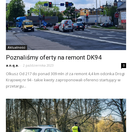
Aktualności
Poznaliśmy oferty na remont DK94
a.n.q.a.
-
2 października 2023
0
Olkusz Od 217 do ponad 309 mln zł za remont 4,4 km odcinka Drogi
Krajowej nr 94 - takie kwoty zaproponowali oferenci startujący w
przetargu...