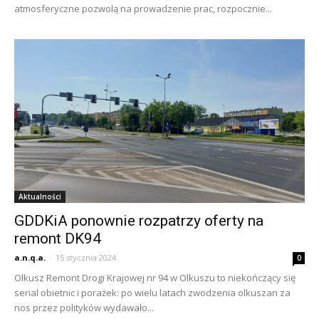
atmosferyczne pozwolą na prowadzenie prac, rozpocznie...
Aktualności
GDDKiA ponownie rozpatrzy oferty na
remont DK94
a.n.q.a.
-
15 stycznia 2024
0
Olkusz Remont Drogi Krajowej nr 94 w Olkuszu to niekończący się
serial obietnic i porażek: po wielu latach zwodzenia olkuszan za
nos przez polityków wydawało...