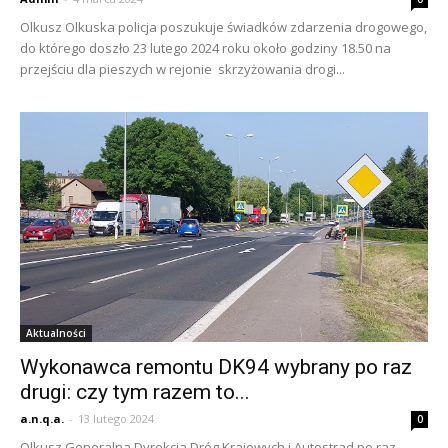
Olkusz Olkuska policja poszukuje świadków zdarzenia drogowego,
do którego doszło 23 lutego 2024 roku około godziny 18.50 na
przejściu dla pieszych w rejonie skrzyżowania drogi...
Aktualności
Wykonawca remontu DK94 wybrany po raz
drugi: czy tym razem to...
a.n.q.a.
-
13 lutego 2024
0
Olkusz Generalna Dyrekcja Dróg Krajowych i Autostrad po raz