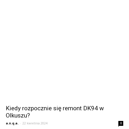
Kiedy rozpocznie się remont DK94 w
Olkuszu?
a.n.q.a.
-
22 kwietnia 2024
0