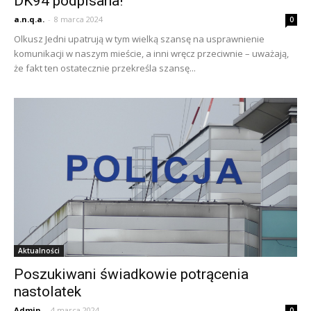
DK94 podpisana!
a.n.q.a.
-
8 marca 2024
0
Olkusz Jedni upatrują w tym wielką szansę na usprawnienie
komunikacji w naszym mieście, a inni wręcz przeciwnie – uważają,
że fakt ten ostatecznie przekreśla szansę...
Aktualności
Poszukiwani świadkowie potrącenia
nastolatek
Admin
-
4 marca 2024
0