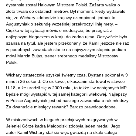
dystansie został Halowym Mistrzem Polski. Zażarta walka o
złoto trwała do ostatnich metrów. Był moment, kiedy wydawało
się, że Wichary zdobędzie krajowy czempionat, jednak to
Augustyniak o sekundę wcześniej przekroczył linię mety. –
Ciężko w tej sytuacji mówić o niedosycie, bo przegrać z
najlepszym biegaczem w kraju do żadna ujma. Oczywiście była
szansa na tytuł, ale jestem przekonany, że Kamil jeszcze nie raz
w podobnych zawodach stanie na najwyższym stopniu podium –
mówi Marcin Bujas, trener srebrnego medalisty Mistrzostw
Polski.
Wichary ostatecznie uzyskał świetny czas. Dystans pokonał w 9
minut i 26 sekund. Co ciekawe, olkuszanin startował w stawce
U-18, a że urodził się w 2000 roku, to także i w następnych MP
będzie mógł wystąpić w tej samej kategorii wiekowej. Najlepszy
w Polsce Augustyniak jest od naszego zawodnika o rok młodszy.
Za dwanaście miesięcy rewanż? Bardzo prawdopodobne.
W mistrzostwach w biegach przełajowych rozgrywanych w
Jeleniej Górze kadra Małopolski zdobyła jeden medal. Jego
autor Kamil Wichary stał się więc gwiazdą na skalę całego