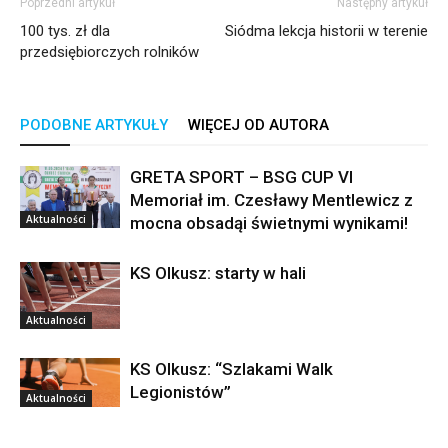
Poprzedni artykuł
Następny artykuł
100 tys. zł dla
Siódma lekcja historii w terenie
przedsiębiorczych rolników
PODOBNE ARTYKUŁY
WIĘCEJ OD AUTORA
GRETA SPORT – BSG CUP VI
Memoriał im. Czesławy Mentlewicz z
Aktualności
mocna obsadąi świetnymi wynikami!
KS Olkusz: starty w hali
Aktualności
KS Olkusz: “Szlakami Walk
Legionistów”
Aktualności