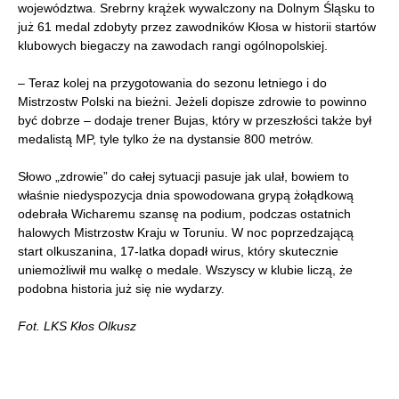
województwa. Srebrny krążek wywalczony na Dolnym Śląsku to
już 61 medal zdobyty przez zawodników Kłosa w historii startów
klubowych biegaczy na zawodach rangi ogólnopolskiej.
– Teraz kolej na przygotowania do sezonu letniego i do
Mistrzostw Polski na bieżni. Jeżeli dopisze zdrowie to powinno
być dobrze – dodaje trener Bujas, który w przeszłości także był
medalistą MP, tyle tylko że na dystansie 800 metrów.
Słowo „zdrowie” do całej sytuacji pasuje jak ulał, bowiem to
właśnie niedyspozycja dnia spowodowana grypą żołądkową
odebrała Wicharemu szansę na podium, podczas ostatnich
halowych Mistrzostw Kraju w Toruniu. W noc poprzedzającą
start olkuszanina, 17-latka dopadł wirus, który skutecznie
uniemożliwił mu walkę o medale. Wszyscy w klubie liczą, że
podobna historia już się nie wydarzy.
Fot. LKS Kłos Olkusz