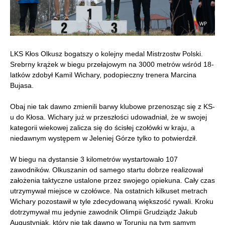
LKS Kłos Olkusz bogatszy o kolejny medal Mistrzostw Polski.
Srebrny krążek w biegu przełajowym na 3000 metrów wśród 18-
latków zdobył Kamil Wichary, podopieczny trenera Marcina
Bujasa.
Obaj nie tak dawno zmienili barwy klubowe przenosząc się z KS-
u do Kłosa. Wichary już w przeszłości udowadniał, że w swojej
kategorii wiekowej zalicza się do ścisłej czołówki w kraju, a
niedawnym występem w Jeleniej Górze tylko to potwierdził.
W biegu na dystansie 3 kilometrów wystartowało 107
zawodników. Olkuszanin od samego startu dobrze realizował
założenia taktyczne ustalone przez swojego opiekuna. Cały czas
utrzymywał miejsce w czołówce. Na ostatnich kilkuset metrach
Wichary pozostawił w tyle zdecydowaną większość rywali. Kroku
dotrzymywał mu jedynie zawodnik Olimpii Grudziądz Jakub
Augustyniak, który nie tak dawno w Toruniu na tym samym