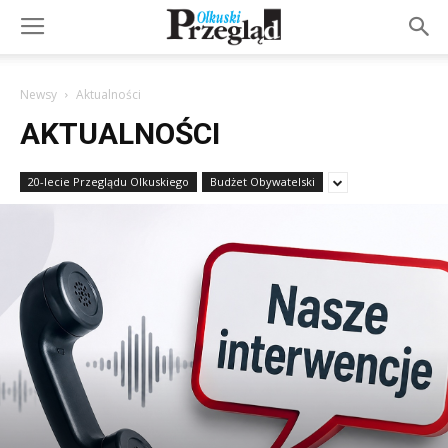
Newsy
Aktualności
AKTUALNOŚCI
20-lecie Przeglądu Olkuskiego
Budżet Obywatelski