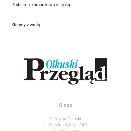
Problem z komunikacją miejską
Kłopoty z wodą
O nas
Przegląd Olkuski
ul. Marcina Bylicy 1/301
32-300 Olkusz