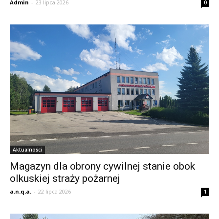
Admin
-
23 lipca 2026
0
Aktualności
Magazyn dla obrony cywilnej stanie obok
olkuskiej straży pożarnej
a.n.q.a.
-
22 lipca 2026
1