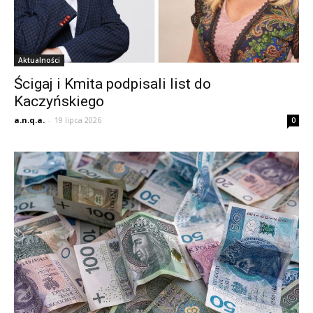
Aktualności
Ścigaj i Kmita podpisali list do
Kaczyńskiego
a.n.q.a.
-
19 lipca 2026
0