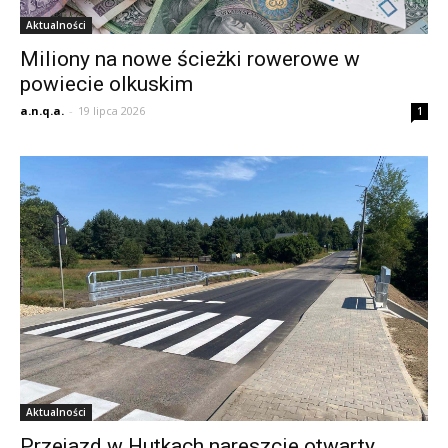
Aktualności
Miliony na nowe ścieżki rowerowe w
powiecie olkuskim
a.n.q.a.
-
19 lipca 2026
1
Aktualności
Przejazd w Hutkach nareszcie otwarty