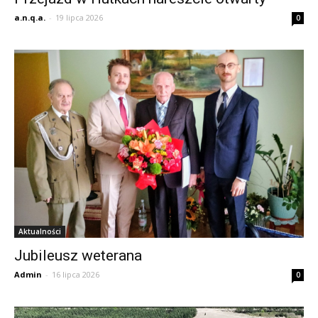
a.n.q.a.
-
19 lipca 2026
0
Aktualności
Jubileusz weterana
Admin
-
16 lipca 2026
0