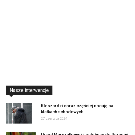
Nasze interwencje
Kloszardzi coraz częściej nocują na
klatkach schodowych
27 czerwca 2024
Urząd Marszałkowski: autobusu do Przegini