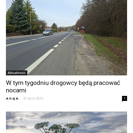
Aktualności
W tym tygodniu drogowcy będą pracować
nocami
a.n.q.a.
-
20 lipca 2026
1