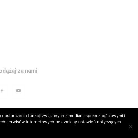
odążaj za nami
 dostarczenia funkcji związanych z mediami społecznościowymi i
szych serwisów internetowych bez zmiany ustawień dotyczących