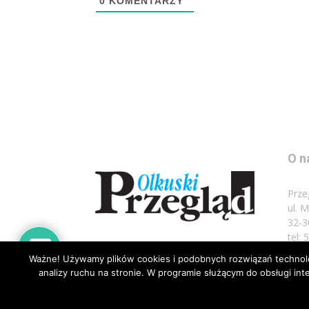
0
KOMENTARZY
O n
Prze
ul. 
32-3
tel:
Ważne! Używamy plików cookies i podobnych rozwiązań technolog
Napi
analizy ruchu na stronie. W programie służącym do obsługi i