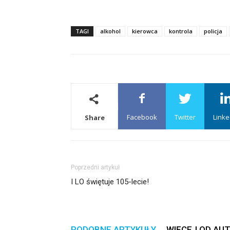
TAGI
alkohol
kierowca
kontrola
policja
Facebook
Twitter
Linke
Share
Poprzedni artykuł
I LO świętuje 105-lecie!
PODOBNE ARTYKUŁY
WIĘCEJ OD AU