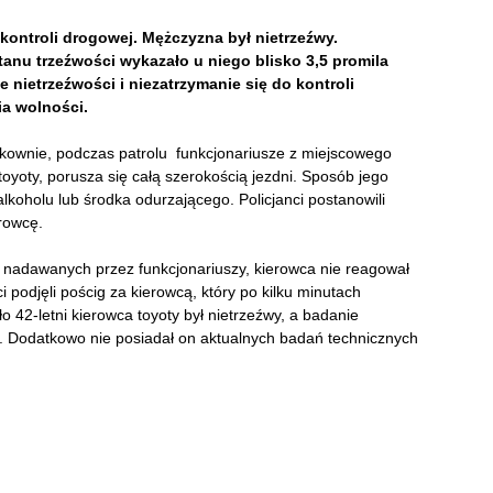
o kontroli drogowej. Mężczyzna był nietrzeźwy.
anu trzeźwości wykazało u niego blisko 3,5 promila
e nietrzeźwości i niezatrzymanie się do kontroli
ia wolności.
kownie, podczas patrolu funkcjonariusze z miejscowego
toyoty, porusza się całą szerokością jezdni. Sposób jego
koholu lub środka odurzającego. Policjanci postanowili
erowcę.
nadawanych przez funkcjonariuszy, kierowca nie reagował
i podjęli pościg za kierowcą, który po kilku minutach
ło 42-letni kierowca toyoty był nietrzeźwy, a badanie
. Dodatkowo nie posiadał on aktualnych badań technicznych