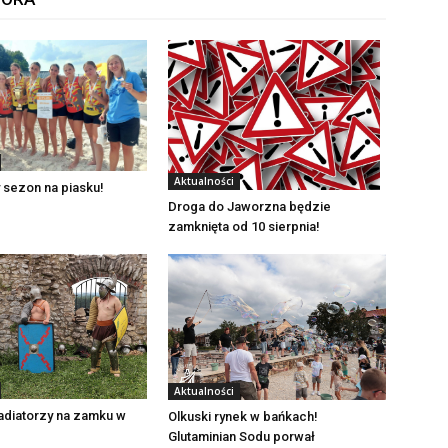
Aktualności
 sezon na piasku!
Droga do Jaworzna będzie
zamknięta od 10 sierpnia!
Aktualności
adiatorzy na zamku w
Olkuski rynek w bańkach!
Glutaminian Sodu porwał