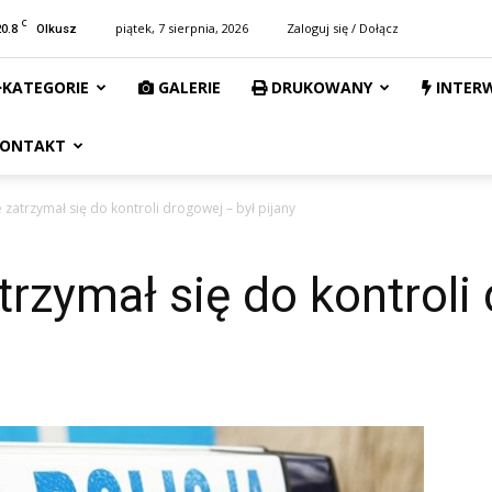
C
20.8
piątek, 7 sierpnia, 2026
Zaloguj się / Dołącz
Olkusz
KATEGORIE
GALERIE
DRUKOWANY
INTER
ONTAKT
 zatrzymał się do kontroli drogowej – był pijany
trzymał się do kontroli