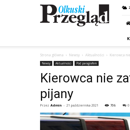
Przegląd
Olkuski
K
Strona główna
Newsy
Aktualności
Kierowca nie
Newsy
Aktualności
Pod paragrafem
Kierowca nie za
pijany
Przez
Admin
-
21 października 2021
706
0