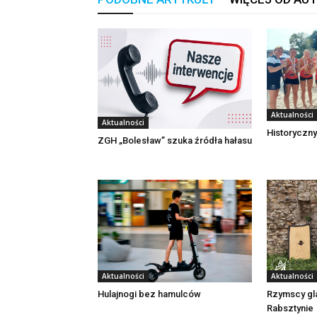
Aktualności
Aktualności
Historyczny
ZGH „Bolesław” szuka źródła hałasu
Aktualności
Aktualności
Rzymscy gl
Hulajnogi bez hamulców
Rabsztynie