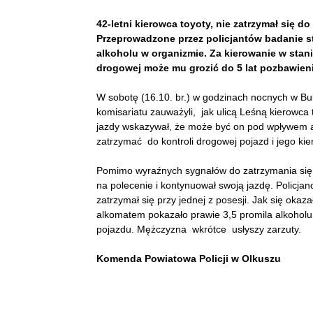
42-letni kierowca toyoty, nie zatrzymał się d
Przeprowadzone przez policjantów badanie st
alkoholu w organizmie.
Za kierowanie w stani
drogowej może mu grozić do 5 lat pozbawien
W sobotę (16.10. br.) w godzinach nocnych w Bu
komisariatu zauważyli, jak ulicą Leśną kierowca 
jazdy wskazywał, że może być on pod wpływem al
zatrzymać do kontroli drogowej pojazd i jego ki
Pomimo wyraźnych sygnałów do zatrzymania się 
na polecenie i kontynuował swoją jazdę. Policjanc
zatrzymał się przy jednej z posesji. Jak się okaza
alkomatem pokazało prawie 3,5 promila alkoholu
pojazdu. Mężczyzna wkrótce usłyszy zarzuty.
Komenda Powiatowa Policji w Olkuszu