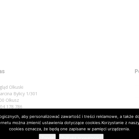
as
P
gląd Olkuski
Marcina Bylicy 1/301
00 Olkusz
 504 178 786
icznych, aby personalizować zawartość i treści reklamowe, a także do
sz do nas:
biuro@przeglad.olkuski.pl
nternetu można zmienić ustawienia dotyczące cookies.Korzystanie z na
cookies oznacza, że będą one zapisane w pamięci urządzenia.
Zgoda
Polityka prywatności