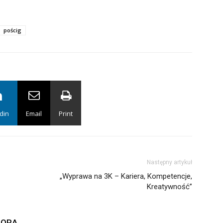
pościg
din
Email
Print
Następny artykuł
„Wyprawa na 3K – Kariera, Kompetencje,
Kreatywność”
TORA