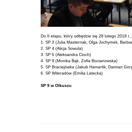
Do II etapu, który odbędzie się 28 lutego 2018 r.
1. SP 3 (Julia Masternak, Olga Jochymek, Barba
2. SP 4 (Alicja Sowula)
3. SP 5 (Aleksandra Cioch)
4. SP 9 (Monika Bąk, Zofia Bocianowska)
5. SP Braciejówka (Jakub Hamerlik, Damian Gor
6. SP Witeradów (Emilia Latecka)
SP 9 w Olkuszu