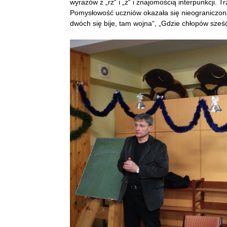
wyrazów z „rz“ i „ż“ i znajomością interpunkcji. 
Pomysłowość uczniów okazała się nieograniczona.
dwóch się bije, tam wojna“, „Gdzie chłopów sześć