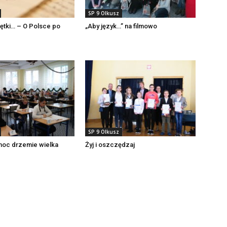
SP 9 Olkusz
iętki… – O Polsce po
„Aby język…” na filmowo
SP 9 Olkusz
moc drzemie wielka
Żyj i oszczędzaj