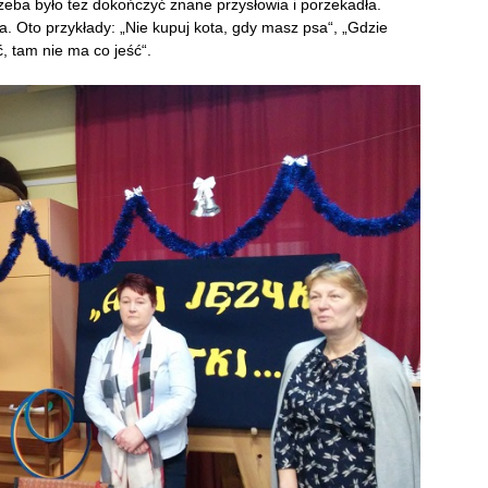
Trzeba było też dokończyć znane przysłowia i porzekadła.
 Oto przykłady: „Nie kupuj kota, gdy masz psa“, „Gdzie
, tam nie ma co jeść“.