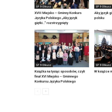
SP 9 Olkusz
SP 9 Olkusz
XVIII Miejsko – Gminny Konkurs
Aby język g
Języka Polskiego „Aby język
polsku
giętki…” rozstrzygnięty
SP 9 Olkusz
SP 9 Olkusz
Książka na tysiąc sposobów, czyli
W książce 
finał XVI Miejsko – Gminnego
Konkursu Języka Polskiego