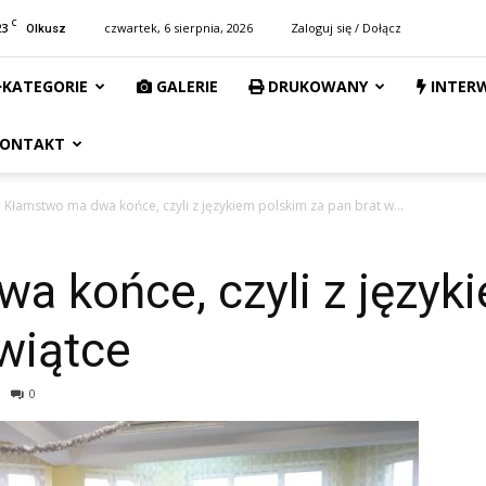
C
23
czwartek, 6 sierpnia, 2026
Zaloguj się / Dołącz
Olkusz
KATEGORIE
GALERIE
DRUKOWANY
INTER
ONTAKT
Kłamstwo ma dwa końce, czyli z językiem polskim za pan brat w...
 końce, czyli z język
wiątce
0