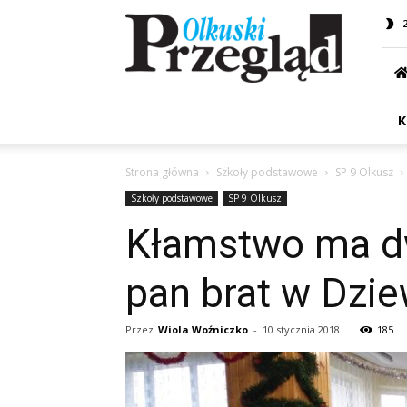
Przegląd
Olkuski
K
Strona główna
Szkoły podstawowe
SP 9 Olkusz
Szkoły podstawowe
SP 9 Olkusz
Kłamstwo ma dwa
pan brat w Dzie
Przez
Wiola Woźniczko
-
10 stycznia 2018
185