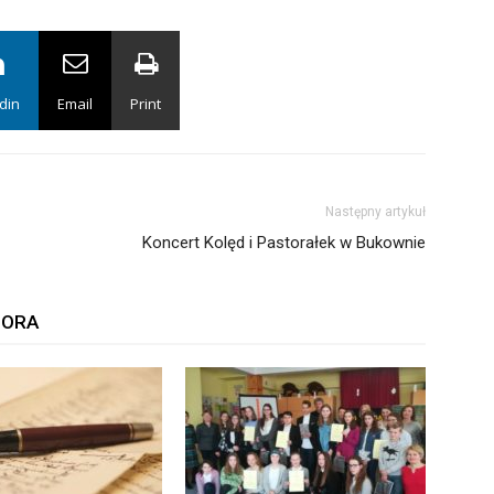
din
Email
Print
Następny artykuł
Koncert Kolęd i Pastorałek w Bukownie
TORA