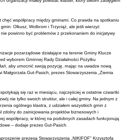
ch organizacji
miałby powstać klaster, który swoim zasięgiem
st chęć współpracy między gminami. Co prawda na spotkaniu
gmin: Olkusz, Wolbrom i Trzyciąż, ale jeśli wierzyć
 nie powinno być problemów z przekonaniem do inicjatywy
anizacje pozarządowe działające na terenie Gminy Klucze
rzed wyborem Gminnej Rady Działalności Pożytku
adań, aby umocnić swoją pozycję, mając na uwadze nową
i Małgorzata Gut-Pasich, prezes Stowarzyszenia „Ziemia
potykają się raz w miesiącu, najczęściej w ostatnie czwartki
ój nie tylko swoich struktur, ale i całej gminy. Na jednym z
rzenia ogólnego klastra, z udziałem wszystkich gmin z
ał zdolny do zainicjowania projektów biznesowych i
nej współpracy, w której na podobnych zasadach funkcjonują
ądowe – dodaje prezes Gut-Pasich.
aproszenie prezesa Stowarzyszenia „NIKIFOF” Krzysztofa