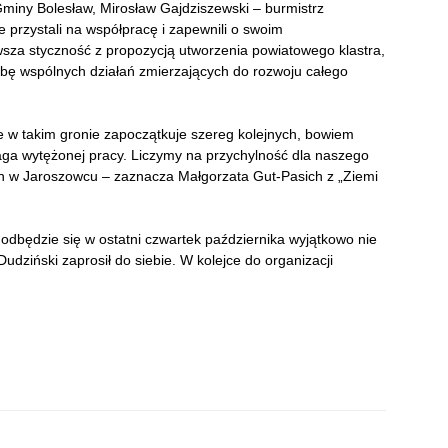
Gminy Bolesław, Mirosław Gajdziszewski – burmistrz
 przystali na współpracę i zapewnili o swoim
rwsza styczność z propozycją utworzenia powiatowego klastra,
ę wspólnych działań zmierzających do rozwoju całego
e w takim gronie zapoczątkuje szereg kolejnych, bowiem
aga wytężonej pracy. Liczymy na przychylność dla naszego
ch w Jaroszowcu – zaznacza Małgorzata Gut-Pasich z „Ziemi
 odbędzie się w ostatni czwartek października wyjątkowo nie
udziński zaprosił do siebie. W kolejce do organizacji