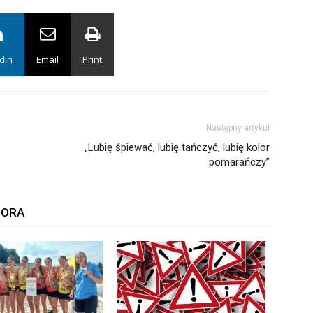
din
Email
Print
Następny artykuł
„Lubię śpiewać, lubię tańczyć, lubię kolor
pomarańczy”
TORA