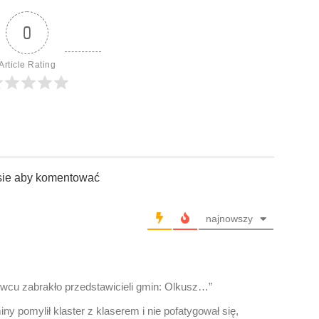
0
Article Rating
sie aby komentować
najnowszy
owcu zabrakło przedstawicieli gmin: Olkusz…”
ny pomylił klaster z klaserem i nie pofatygował się,