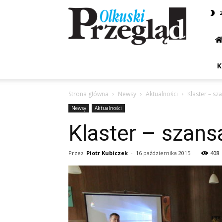
Przegląd
Olkuski
K
Strona główna
Newsy
Aktualności
Klaster – sz
Newsy
Aktualności
Klaster – szans
Przez
Piotr Kubiczek
-
16 października 2015
408