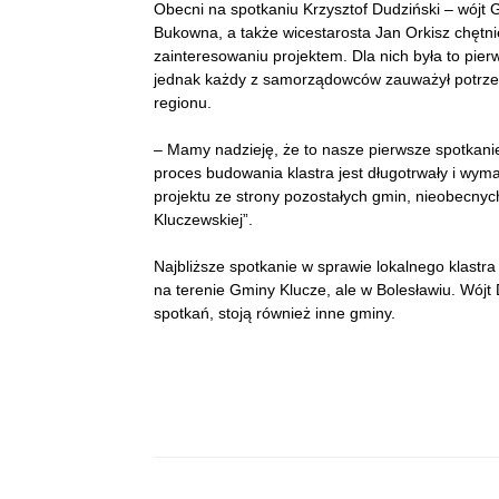
Obecni na spotkaniu Krzysztof Dudziński – wójt 
Bukowna, a także wicestarosta Jan Orkisz chętnie
zainteresowaniu projektem. Dla nich była to pie
jednak każdy z samorządowców zauważył potrzeb
regionu.
– Mamy nadzieję, że to nasze pierwsze spotkani
proces budowania klastra jest długotrwały i wym
projektu ze strony pozostałych gmin, nieobecny
Kluczewskiej”.
Najbliższe spotkanie w sprawie lokalnego klastra
na terenie Gminy Klucze, ale w Bolesławiu. Wójt D
spotkań, stoją również inne gminy.