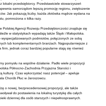
az lokalni przedsiębiorcy. Przedstawiciele stowarzyszeń
j zapewnia samorządom lepszą promocję regionu, zwiększenie
ców. Jak pokazują liczby, każda złotówka mądrze wydana na
atu, pomnożona o kilka razy.
pie Polskiej Agencji Rozwoju Przedsiębiorczości znajduje się
ieźle w statystykach wypadają także Śląsk i Małopolska.
isko wyspecjalizowanych podmiotów, połączonych ze sobą
nych lub komplementarnych branżach. Najpopularniejsze z
 firm, jednak coraz bardziej popularne stają się również
śmy pomysłu na wspólne działanie.
Padło wiele propozycji
opolska Północno-Zachodnia Przyjazna Starości i
 kulturę. Czas wykorzystać nasz potencjał – apeluje
tala Chorób Płuc w Jaroszowcu.
iedzę o nowej, bezprecedensowej propoz
ycji, ale także
woływał do postawienia na lokalną turystykę dla całych
pieki dziennej dla osób starszych i niepełnosprawnych.