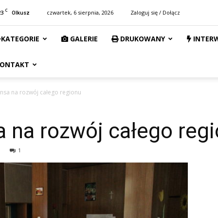
C
23
czwartek, 6 sierpnia, 2026
Zaloguj się / Dołącz
Olkusz
KATEGORIE
GALERIE
DRUKOWANY
INTER
ONTAKT
ansa na rozwój całego regionu
a na rozwój całego reg
1