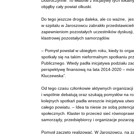
Dobroczynne. To właśnie z inicjatywy tych lokalny
objąłby cały powiat olkuski.
Do tego jeszcze droga daleka, ale co ważne, je
w szpitalu w Jaroszowcu zabrakło przedstawicieli 
zapewnieniom pozostałych uczestników dyskusji,
klastrowej pozostałych samorządów.
– Pomysł powstał w ubie
głym roku, kiedy to org
spotkały się na takim nieformalnym spotkaniu p
Publicznego. Wtedy padła inicjatywa podziału z
perspektywę finansową na lata 2014-2020 – mów
Kluczewska”.
Od teg
o czasu członkowie aktywnych organizacji s
i wspólnie debatują oraz szukają pomysłów na rozw
kolejnych spotkań padła wreszcie inicjatywa utwo
całego powiatu. – Idea ta niesie ze sobą potencj
społecznych. Klaster to przecież sieć równopraw
samorządy, przedsiębiorcy i organizacje pozarz
Pomysł zaczęto realizować. W Jaroszowcu, na z