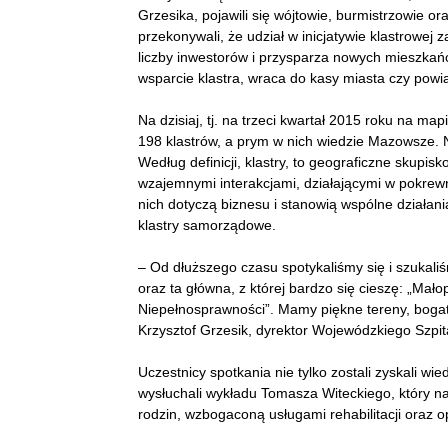
Grzesika, pojawili się wójtowie, burmistrzowie or
przekonywali, że udział w inicjatywie klastrowe
liczby inwestorów i przysparza nowych mieszkań
wsparcie klastra, wraca do kasy miasta czy powi
Na dzisiaj, tj. na trzeci kwartał 2015 roku na ma
198 klastrów, a prym w nich wiedzie Mazowsze. N
Według definicji, klastry, to geograficzne skup
wzajemnymi interakcjami, dzia
łającymi w pokrew
nich dotyczą biznesu i stanowią wspólne działania
klastry samorządowe.
– Od dłuższego czasu spotykaliśmy się i szukali
oraz ta główna, z której bardzo się cieszę: „Mał
Niepełnosprawności”. Mamy piękne tereny, bogatą
Krzysztof Grzesik, dyrektor Wojewódzkiego Szpi
Uczestnicy spotkania nie tylko zostali zyskali w
wysłuchali wykładu Tomasza Witeckiego, który na
rodzin, wzbogaconą usługami rehabilitacji oraz o