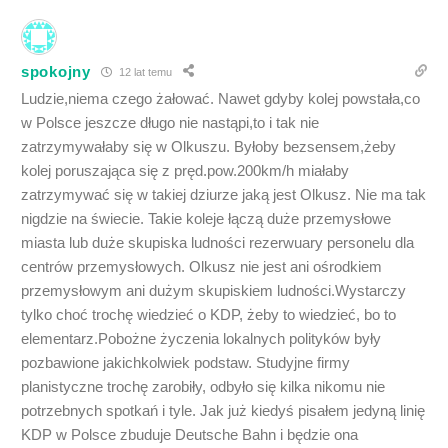
spokojny
12 lat temu
Ludzie,niema czego żałować. Nawet gdyby kolej powstała,co
w Polsce jeszcze długo nie nastąpi,to i tak nie
zatrzymywałaby się w Olkuszu. Byłoby bezsensem,żeby
kolej poruszająca się z pręd.pow.200km/h miałaby
zatrzymywać się w takiej dziurze jaką jest Olkusz. Nie ma tak
nigdzie na świecie. Takie koleje łączą duże przemysłowe
miasta lub duże skupiska ludności rezerwuary personelu dla
centrów przemysłowych. Olkusz nie jest ani ośrodkiem
przemysłowym ani dużym skupiskiem ludności.Wystarczy
tylko choć trochę wiedzieć o KDP, żeby to wiedzieć, bo to
elementarz.Pobożne życzenia lokalnych polityków były
pozbawione jakichkolwiek podstaw. Studyjne firmy
planistyczne trochę zarobiły, odbyło się kilka nikomu nie
potrzebnych spotkań i tyle. Jak już kiedyś pisałem jedyną linię
KDP w Polsce zbuduje Deutsche Bahn i będzie ona