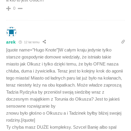
0
arek
12 lat temu
[quote name=”Hugo Knote”]W całym kraju jedynie tylko
starsze gospodynie domowe wiedziały, że istniało takie
miasto jak Olkusz i tylko dzięki temu, że było OFNE nasza
chluba, duma i żywicielka. Teraz jest to kolejny krok do agonii
tego miasta! Miasto od ładnych paru lat już było na kolanach,
teraz niestety leży na obu łopatkach. Może władze zaproszą
Tadzia Rydzyka by przeniósł swoją siedzibę wraz z
doczesnym majątkiem z Torunia do Olkusza? Jest to jakieś
sensowne rozwiązanie by
znowu było głośno o Olkuszu a i Tadzinek byłby bliżej swojej
rodziny.[/quote]
Ty chyba masz DUŻE kompleksy. Szvcel Banię albo spal