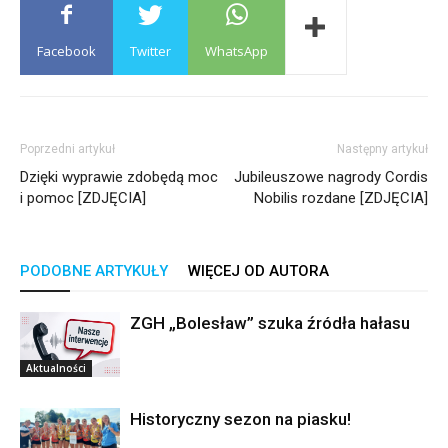
Facebook
Twitter
WhatsApp
Poprzedni artykuł
Następny artykuł
Dzięki wyprawie zdobędą moc
Jubileuszowe nagrody Cordis
i pomoc [ZDJĘCIA]
Nobilis rozdane [ZDJĘCIA]
PODOBNE ARTYKUŁY
WIĘCEJ OD AUTORA
ZGH „Bolesław” szuka źródła hałasu
Aktualności
Historyczny sezon na piasku!