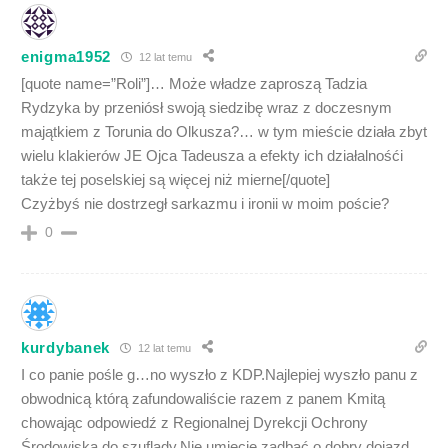
enigma1952
12 lat temu
[quote name=”Roli”]… Może władze zaproszą Tadzia
Rydzyka by przeniósł swoją siedzibę wraz z doczesnym
majątkiem z Torunia do Olkusza?… w tym mieście działa zbyt
wielu klakierów JE Ojca Tadeusza a efekty ich działalnośći
także tej poselskiej są więcej niż mierne[/quote]
Czyżbyś nie dostrzegł sarkazmu i ironii w moim poście?
0
kurdybanek
12 lat temu
I co panie pośle g…no wyszło z KDP.Najlepiej wyszło panu z
obwodnicą którą zafundowaliście razem z panem Kmitą
chowając odpowiedź z Regionalnej Dyrekcji Ochrony
Środowiska do szuflady.Nie umiecie zadbać o dobry dojazd