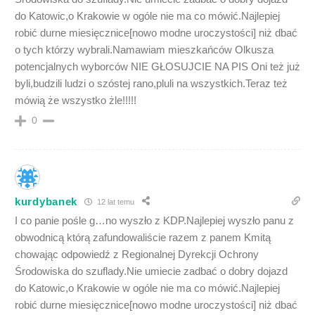
do Katowic,o Krakowie w ogóle nie ma co mówić.Najlepiej
robić durne miesięcznice[nowo modne uroczystości] niż dbać
o tych którzy wybrali.Namawiam mieszkańców Olkusza
potencjalnych wyborców NIE GŁOSUJCIE NA PIS Oni też już
byli,budzili ludzi o szóstej rano,pluli na wszystkich.Teraz też
mówią że wszystko żle!!!!!
0
kurdybanek
12 lat temu
I co panie pośle g…no wyszło z KDP.Najlepiej wyszło panu z
obwodnicą którą zafundowaliście razem z panem Kmitą
chowając odpowiedź z Regionalnej Dyrekcji Ochrony
Środowiska do szuflady.Nie umiecie zadbać o dobry dojazd
do Katowic,o Krakowie w ogóle nie ma co mówić.Najlepiej
robić durne miesięcznice[nowo modne uroczystości] niż dbać