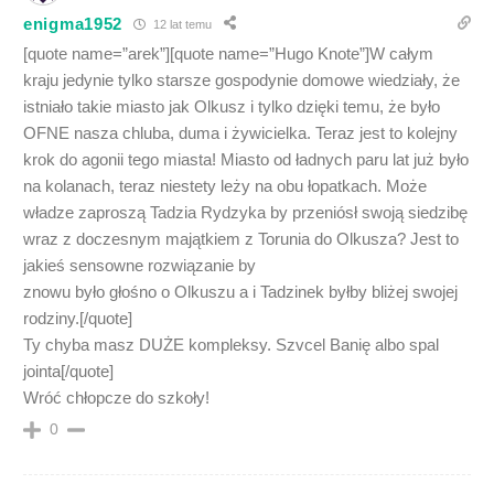
enigma1952
12 lat temu
[quote name=”arek”][quote name=”Hugo Knote”]W całym
kraju jedynie tylko starsze gospodynie domowe wiedziały, że
istniało takie miasto jak Olkusz i tylko dzięki temu, że było
OFNE nasza chluba, duma i żywicielka. Teraz jest to kolejny
krok do agonii tego miasta! Miasto od ładnych paru lat już było
na kolanach, teraz niestety leży na obu łopatkach. Może
władze zaproszą Tadzia Rydzyka by przeniósł swoją siedzibę
wraz z doczesnym majątkiem z Torunia do Olkusza? Jest to
jakieś sensowne rozwiązanie by
znowu było głośno o Olkuszu a i Tadzinek byłby bliżej swojej
rodziny.[/quote]
Ty chyba masz DUŻE kompleksy. Szvcel Banię albo spal
jointa[/quote]
Wróć chłopcze do szkoły!
0