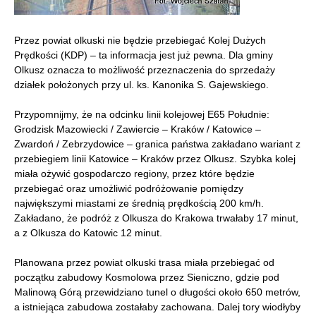
Przez powiat olkuski nie będzie przebiegać Kolej Dużych
Prędkości (KDP) – ta informacja jest już pewna. Dla gminy
Olkusz oznacza to możliwość przeznaczenia do sprzedaży
działek położonych przy ul. ks. Kanonika S. Gajewskiego.
Przypomnijmy, że na odcinku linii kolejowej E65 Południe:
Grodzisk Mazowiecki / Zawiercie – Kraków / Katowice –
Zwardoń / Zebrzydowice – granica państwa zakładano wariant z
przebiegiem linii Katowice – Kraków przez Olkusz. Szybka kolej
miała ożywić gospodarczo regiony, przez które będzie
przebiegać oraz umożliwić podróżowanie pomiędzy
największymi miastami ze średnią prędkością 200 km/h.
Zakładano, że podróż z Olkusza do Krakowa trwałaby 17 minut,
a z Olkusza do Katowic 12 minut.
Planowana przez powiat olkuski trasa miała przebiegać od
początku zabudowy Kosmolowa przez Sieniczno, gdzie pod
Malinową Górą przewidziano tunel o długości około 650 metrów,
a istniejąca zabudowa zostałaby zachowana. Dalej tory wiodłyby