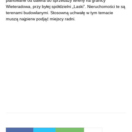
planowane od dawna do sprzedaży tereny na granicy
Wieteradowa, przy byłej spółdzielni „Laski”. Nieruchomości te są
terenami budowlanymi. Stosowną uchwałę w tym temacie
muszą najpierw podjąć miejscy radni.