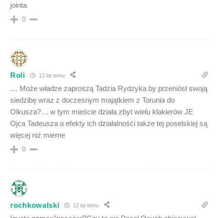
jointa
0
Roli
12 lat temu
… Może władze zaproszą Tadzia Rydzyka by przeniósł swoją
siedzibę wraz z doczesnym majątkiem z Torunia do
Olkusza?… w tym mieście działa zbyt wielu klakierów JE
Ojca Tadeusza a efekty ich działalnośći także tej poselskiej są
więcej niż mierne
0
rochkowalski
12 lat temu