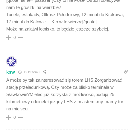
[quote name=”pasażer”]Czy to nie Poseł Osuch obiecywał
nam te gruszki na wierzbie?
Tunele, estakady, Olkusz Południowy, 12 minut do Krakowa,
17 minut do Katowic… Kto w to wierzył[/quote]
Może na załatwi lotnisko, to będzie jeszcze szybciej.
0
ksw
12 lat temu
A może by tak zainteresować się torem LHS.Zorganizować
stację przeładunkową. Czy może za blisko terminala w
Sławkowie?Mielec już korzysta z możliwości,budują 25
kilometrowy odcinek łączący LHS z miastem .my mamy tor
na miejscu.
0