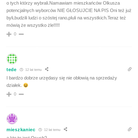
o tych którzy wybrali.Namawiam mieszkańców Olkusza
potencjalnych wyborców NIE GŁOSUJCIE NA PIS Oni też już
byli,budzili ludzi o szóstej rano,pluli na wszystkich.Teraz też
mówią że wszystko żle!!!!!
0
tede
12 lat temu
I bardzo dobrze urzędasy się nie obłowią na sprzedaży
działek.
0
mieszkaniec
12 lat temu
a kto to jest Osuch?