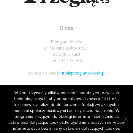
O nas
Przegląd Olkuski
ul. Marcina Bylicy 1/301
32-300 Olkusz
tel: 504 178 786
Napisz do nas:
biuro@przeglad.olkuski.pl
Ważne! Używamy plików cookies i podobnych rozwiązań
Podążaj za nami
technologicznych, aby personalizować zawartość i treści
reklamowe, a także do dostarczenia funkcji związanych z
mediami społecznościowymi i analizy ruchu na stronie. W
programie służącym do obsługi internetu można zmienić
ustawienia dotyczące cookies.Korzystanie z naszych serwisów
internetowych bez zmiany ustawień dotyczących cookies
19