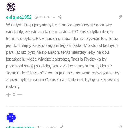
enigma1952
12 lat temu
W całym kraju jedynie tylko starsze gospodynie domowe
wiedziały, że istniało takie miasto jak Olkusz i tylko dzięki
temu, że było OFNE nasza chluba, duma i żywicielka. Teraz
jest to kolejny krok do agonii tego miasta! Miasto od ładnych
paru lat już było na kolanach, teraz niestety leży na obu
łopatkach. Może władze zaproszą Tadzia Rydzyka by
przeniósł swoją siedzibę wraz z doczesnym majątkiem z
Torunia do Olkusza? Jest to jakieś sensowne rozwiązanie by
znowu było głośno o Olkuszu a i Tadzinek byłby bliżej swojej
rodziny.
0
obiecywacze
12 lat temu