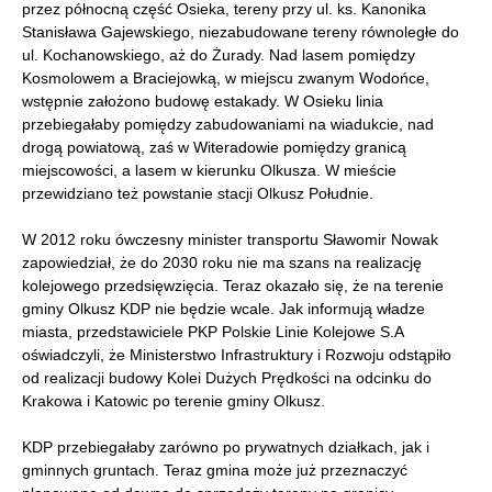
przez północną część Osieka, tereny przy ul. ks. Kanonika
Stanisława Gajewskiego, niezabudowane tereny równoległe do
ul. Kochanowskiego, aż do Żurady. Nad lasem pomiędzy
Kosmolowem a Braciejowką, w miejscu zwanym Wodońce,
wstępnie założono budowę estakady. W Osieku linia
przebiegałaby pomiędzy zabudowaniami na wiadukcie, nad
drogą powiatową, zaś w Witeradowie pomiędzy granicą
miejscowości, a lasem w kierunku Olkusza. W mieście
przewidziano też powstanie stacji Olkusz Południe.
W 2012 roku ówczesny minister transportu Sławomir Nowak
zapowiedział, że do 2030 roku nie ma szans na realizację
kolejowego przedsięwzięcia. Teraz okazało się, że na terenie
gminy Olkusz KDP nie będzie wcale. Jak informują władze
miasta, przedstawiciele PKP Polskie Linie Kolejowe S.A
oświadczyli, że Ministerstwo Infrastruktury i Rozwoju odstąpiło
od realizacji budowy Kolei Dużych Prędkości na odcinku do
Krakowa i Katowic po terenie gminy Olkusz.
KDP przebiegałaby zarówno po prywatnych działkach, jak i
gminnych gruntach. Teraz gmina może już przeznaczyć