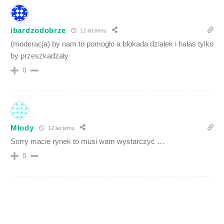
ibardzodobrze
12 lat temu
(moderacja) by nam to pomogło a blokada działek i hałas tylko
by przeszkadzały
0
Młody
12 lat temu
Sorry macie rynek to musi wam wystarczyć …
0