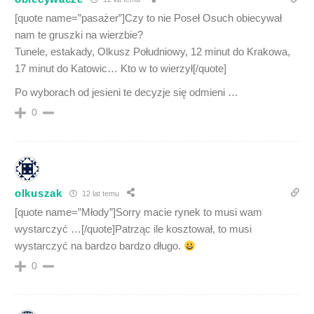
[quote name=”pasażer”]Czy to nie Poseł Osuch obiecywał
nam te gruszki na wierzbie?
Tunele, estakady, Olkusz Południowy, 12 minut do Krakowa,
17 minut do Katowic… Kto w to wierzył[/quote]
Po wyborach od jesieni te decyzje się odmieni …
0
olkuszak
12 lat temu
[quote name=”Młody”]Sorry macie rynek to musi wam
wystarczyć …[/quote]Patrząc ile kosztował, to musi
wystarczyć na bardzo bardzo długo.
0