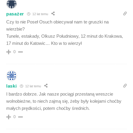
pasażer
12 lat temu
Czy to nie Poseł Osuch obiecywał nam te gruszki na
wierzbie?
Tunele, estakady, Olkusz Południowy, 12 minut do Krakowa,
17 minut do Katowic… Kto w to wierzył
0
laski
12 lat temu
I bardzo dobrze. Jak nasze pociągi przestaną wreszcie
wolnobieżne, to niech zajmą się, żeby były kolejami choćby
małych prędkości, potem choćby średnich.
0