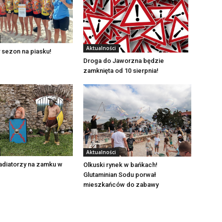
Aktualności
 sezon na piasku!
Droga do Jaworzna będzie
zamknięta od 10 sierpnia!
Aktualności
adiatorzy na zamku w
Olkuski rynek w bańkach!
Glutaminian Sodu porwał
mieszkańców do zabawy