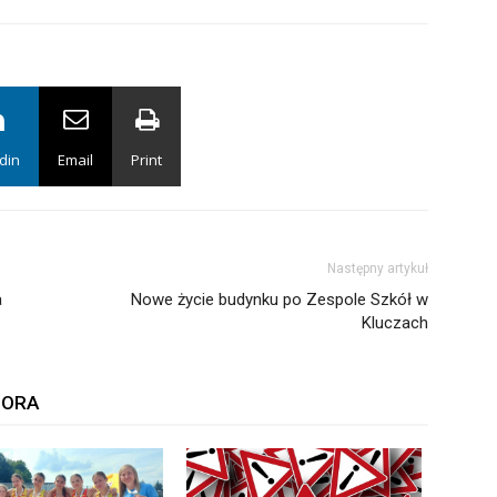
din
Email
Print
Następny artykuł
a
Nowe życie budynku po Zespole Szkół w
Kluczach
TORA