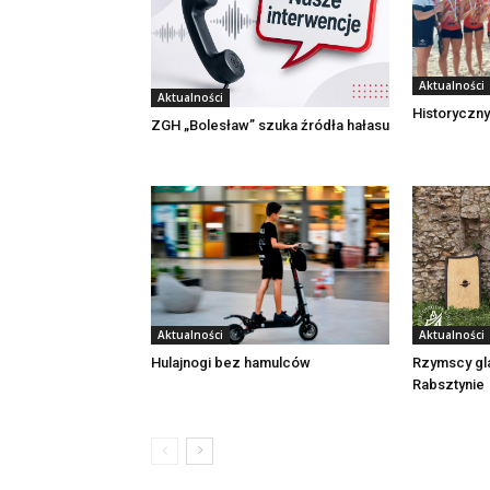
Aktualności
Aktualności
Historyczny
ZGH „Bolesław” szuka źródła hałasu
Aktualności
Aktualności
Rzymscy gl
Hulajnogi bez hamulców
Rabsztynie