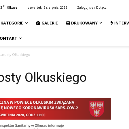
C
23
czwartek, 6 sierpnia, 2026
Zaloguj się / Dołącz
Olkusz
KATEGORIE
GALERIE
DRUKOWANY
INTER
ONTAKT
tarosty Olkuskiego
osty Olkuskiego