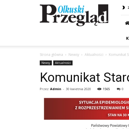
Przegląd
Olkuski
K
Strona główna
Newsy
Aktualności
Komunikat S
Newsy
Aktualności
Komunikat Star
Przez
Admin
-
30 kwietnia 2020
1565
0