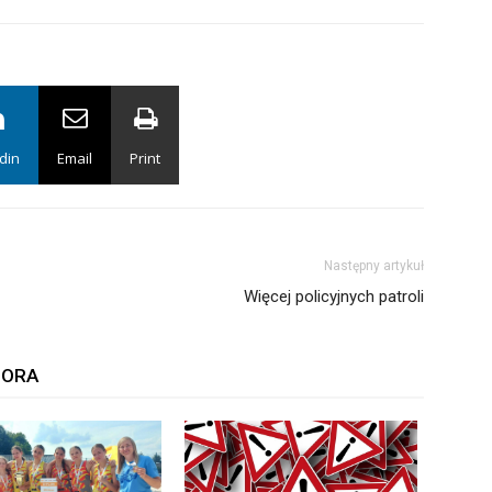
din
Email
Print
Następny artykuł
Więcej policyjnych patroli
TORA