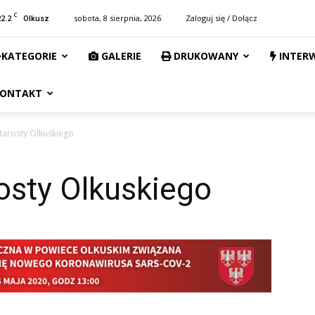
C
22.2
sobota, 8 sierpnia, 2026
Zaloguj się / Dołącz
Olkusz
KATEGORIE
GALERIE
DRUKOWANY
INTER
ONTAKT
tarosty Olkuskiego
osty Olkuskiego