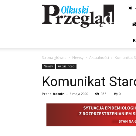
Przegląd
Olkuski
K
Strona główna
Newsy
Aktualności
Komunikat S
Newsy
Aktualności
Komunikat Star
Przez
Admin
-
6 maja 2020
986
0