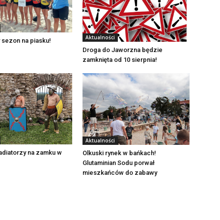
Aktualności
 sezon na piasku!
Droga do Jaworzna będzie
zamknięta od 10 sierpnia!
Aktualności
adiatorzy na zamku w
Olkuski rynek w bańkach!
Glutaminian Sodu porwał
mieszkańców do zabawy