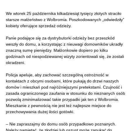
We wtorek 25 października kilkadziesiąt tysięcy złotych straciło
starsze małżeństwo z Wolbromia. Poszkodowanych „odwiedziły”
kobiety oferujące sprzedaż odzieży.
Panie podające się za dystrybutorki odzieży bez przeszkód
weszły do domu, a korzystając z nieuwagi domowników ukradły
znaczną sumę pieniędzy. Małżonkowie dopiero po kilku
godzinach od niespodziewanej wizyty zorientowali się, że zostali
okradzeni.
Policja apeluje, aby zachować szczególną ostrożność w
kontaktach z obcymi osobami, które pukają do drzwi naszych
domów i mieszkań pod najróżniejszymi pretekstami. Czujność i
zasada ograniczonego zaufania w stosunku do nieznanych osób
pozwolą zminimalizować takie przypadki jak ten z Wolbromia.
Mieszkanie z pewnością nie jest też najlepsze miejsce do
przechowywania dużej ilości gotówki.
– Nie zapraszajmy do domu osób przypadkowo poznanych.
Należy pamiętać, że złodziej lub oszust może zapukać do