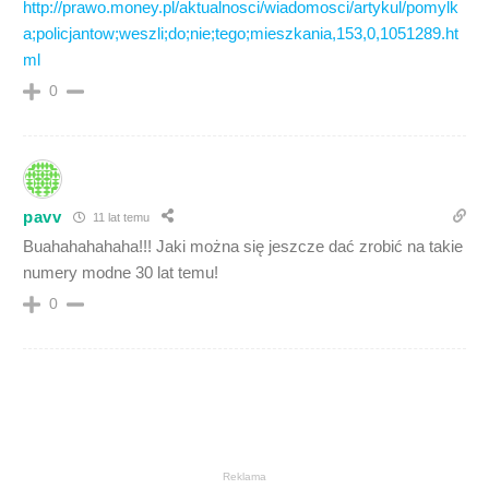
http://prawo.money.pl/aktualnosci/wiadomosci/artykul/pomylk
a;policjantow;weszli;do;nie;tego;mieszkania,153,0,1051289.ht
ml
0
pavv
11 lat temu
Buahahahahaha!!! Jaki można się jeszcze dać zrobić na takie
numery modne 30 lat temu!
0
Reklama