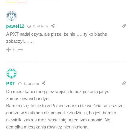
pawel12
11 lat temu
A PXT nadal czyta, ale pisze, że nie……tylko blache
zobaczył…….
0
PXT
11 lat temu
Do mieszkania mogą też wejść i to bez pukania jacyś
zamaskowani bandyci.
Bardzo często się to w Polsce zdarza i te wejścia są jeszcze
gorsze w skutkach niż pospolite złodziejki, bo jest bardzo
niewielki zakres możliwości się przed tym obronić. No i
demolka mieszkania również nieunikniona.