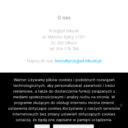
O nas
Przegląd Olkuski
ul. Marcina Bylicy 1/301
32-300 Olkusz
tel: 504 178 786
Napisz do nas:
biuro@przeglad.olkuski.pl
Ważne! Używamy plików cookies i podobnych rozwiązań
Podążaj za nami
technologicznych, aby personalizować zawartość i treści
reklamowe, a także do dostarczenia funkcji związanych z
mediami społecznościowymi i analizy ruchu na stronie. W
programie służącym do obsługi internetu można zmienić
ustawienia dotyczące cookies.Korzystanie z naszych serwisów
internetowych bez zmiany ustawień dotyczących cookies
3
oznacza, że będą one zapisane w pamięci urządzenia.
Nota prawna
Polityka prywatnosci
Kariera
Regulamin