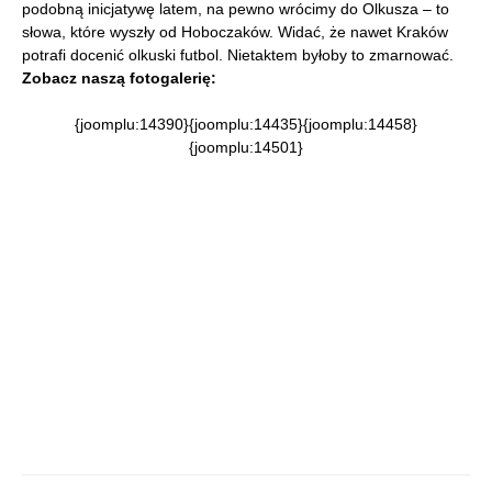
podobną inicjatywę latem, na pewno wrócimy do Olkusza – to
słowa, które wyszły od Hoboczaków. Widać, że nawet Kraków
potrafi docenić olkuski futbol. Nietaktem byłoby to zmarnować.
Zobacz naszą fotogalerię:
{joomplu:14390}{joomplu:14435}{joomplu:14458}
{joomplu:14501}