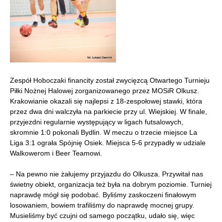
Zespół Hoboczaki financity został zwycięzcą Otwartego Turnieju
Piłki Nożnej Halowej zorganizowanego przez MOSiR Olkusz.
Krakowianie okazali się najlepsi z 18-zespołowej stawki, która
przez dwa dni walczyła na parkiecie przy ul. Wiejskiej. W finale,
przyjezdni regularnie występujący w ligach futsalowych,
skromnie 1:0 pokonali Bydlin. W meczu o trzecie miejsce La
Liga 3:1 ograła Spójnię Osiek. Miejsca 5-6 przypadły w udziale
Walkowerom i Beer Teamowi.
– Na pewno nie żałujemy przyjazdu do Olkusza. Przywitał nas
świetny obiekt, organizacja też była na dobrym poziomie. Turniej
naprawdę mógł się podobać. Byliśmy zaskoczeni finałowym
losowaniem, bowiem trafiliśmy do naprawdę mocnej grupy.
Musieliśmy być czujni od samego początku, udało się, więc