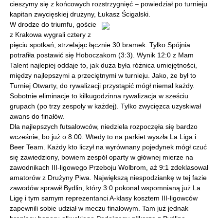
cieszymy się z końcowych rozstrzygnięć – powiedział po turnieju
kapitan zwycięskiej drużyny, Łukasz Ścigalski.
W drodze do triumfu, goście
z Krakowa wygrali cztery z
pięciu spotkań, strzelając łącznie 30 bramek. Tylko Spójnia
potrafiła postawić się Hoboczakom (3:3). Wynik 12:0 z Mam
Talent najlepiej oddaje to, jak duża była różnica umiejętności,
między najlepszymi a przeciętnymi w turnieju. Jako, że był to
Turniej Otwarty, do rywalizacji przystąpić mógł niemal każdy.
Sobotnie eliminacje to kilkugodzinna rywalizacja w sześciu
grupach (po trzy zespoły w każdej). Tylko zwycięzca uzyskiwał
awans do finałów.
Dla najlepszych futsalowców, niedziela rozpoczęła się bardzo
wcześnie, bo już o 8:00. Wtedy to na parkiet wyszła La Liga i
Beer Team. Każdy kto liczył na wyrównany pojedynek mógł czuć
się zawiedziony, bowiem zespół oparty w głównej mierze na
zawodnikach III-ligowego Przeboju Wolbrom, aż 9:1 zdeklasował
amatorów z Drużyny Piwa. Największą niespodziankę w tej fazie
zawodów sprawił Bydlin, który 3:0 pokonał wspomnianą już La
Ligę i tym samym reprezentanci A-klasy kosztem III-ligowców
zapewnili sobie udział w meczu finałowym. Tam już jednak