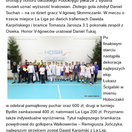
broniący honoru olkuskiego Podokręgu piłkarze z Bydlina
musieli uznać wyższość krakowian. Złotego gola zdobył Daniel
Suchan – na co dzień gracz V-ligowej Słomniczanki. W meczu o
trzecie miejsce La Liga po dwóch trafieniach Dawida
Karpińskiego i bramce Tomasza Jarosza 3:1 pokonała zespół z
Osieka. Honor V-ligowców uratował Daniel Tukaj.
Po
finałowym
starciu
nastąpiła
dekoracja
najlepszych
ekip.
Łukasz
Ścigalski w
imieniu
Hoboczakó
w odebrał pamiątkowy puchar oraz 600 zł, drugi w turnieju
Bydlin zainkasował 400 zł, natomiast La Liga 200 zł. Przyznano
także indywidualne wyróżnienia. Tytuł najlepszego bramkarza
powędrował do golkipera Walkowerów – Remigiusza Jończyka,
najlepszym strzelcem został Dawid Karpiński z La Ligi,