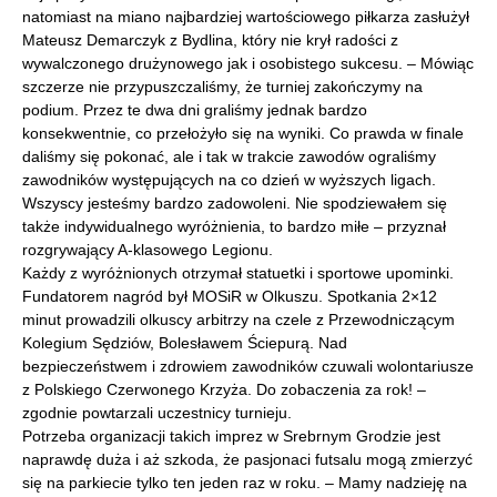
natomiast na miano najbardziej wartościowego piłkarza zasłużył
Mateusz Demarczyk z Bydlina, który nie krył radości z
wywalczonego drużynowego jak i osobistego sukcesu. – Mówiąc
szczerze nie przypuszczaliśmy, że turniej zakończymy na
podium. Przez te dwa dni graliśmy jednak bardzo
konsekwentnie, co przełożyło się na wyniki. Co prawda w finale
daliśmy się pokonać, ale i tak w trakcie zawodów ograliśmy
zawodników występujących na co dzień w wyższych ligach.
Wszyscy jesteśmy bardzo zadowoleni. Nie spodziewałem się
także indywidualnego wyróżnienia, to bardzo miłe – przyznał
rozgrywający A-klasowego Legionu.
Każdy z wyróżnionych otrzymał statuetki i sportowe upominki.
Fundatorem nagród był MOSiR w Olkuszu. Spotkania 2×12
minut prowadzili olkuscy arbitrzy na czele z Przewodniczącym
Kolegium Sędziów, Bolesławem Ściepurą. Nad
bezpieczeństwem i zdrowiem zawodników czuwali wolontariusze
z Polskiego Czerwonego Krzyża. Do zobaczenia za rok! –
zgodnie powtarzali uczestnicy turnieju.
Potrzeba organizacji takich imprez w Srebrnym Grodzie jest
naprawdę duża i aż szkoda, że pasjonaci futsalu mogą zmierzyć
się na parkiecie tylko ten jeden raz w roku. – Mamy nadzieję na