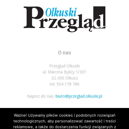
O nas
Przegląd Olkuski
ul. Marcina Bylicy 1/301
32-300 Olkusz
tel: 504 178 786
Napisz do nas:
biuro@przeglad.olkuski.pl
Ważne! Używamy plików cookies i podobnych rozwiązań
Podążaj za nami
technologicznych, aby personalizować zawartość i treści
reklamowe, a także do dostarczenia funkcji związanych z