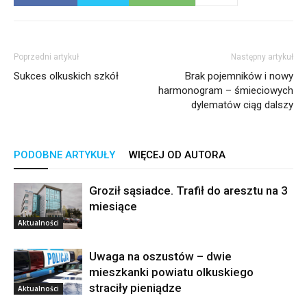
Poprzedni artykuł
Następny artykuł
Sukces olkuskich szkół
Brak pojemników i nowy
harmonogram – śmieciowych
dylematów ciąg dalszy
PODOBNE ARTYKUŁY
WIĘCEJ OD AUTORA
Groził sąsiadce. Trafił do aresztu na 3
miesiące
Aktualności
Uwaga na oszustów – dwie
mieszkanki powiatu olkuskiego
straciły pieniądze
Aktualności