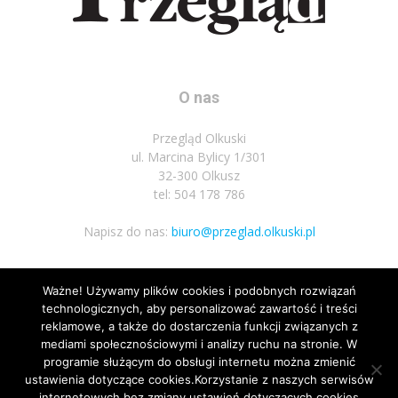
O nas
Przegląd Olkuski
ul. Marcina Bylicy 1/301
32-300 Olkusz
tel: 504 178 786
Napisz do nas:
biuro@przeglad.olkuski.pl
Ważne! Używamy plików cookies i podobnych rozwiązań
Podążaj za nami
technologicznych, aby personalizować zawartość i treści
reklamowe, a także do dostarczenia funkcji związanych z
mediami społecznościowymi i analizy ruchu na stronie. W
programie służącym do obsługi internetu można zmienić
ustawienia dotyczące cookies.Korzystanie z naszych serwisów
internetowych bez zmiany ustawień dotyczących cookies