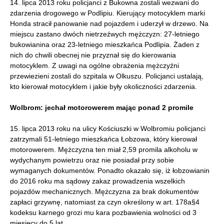
14. lipca 2013 roku policjanci z Bukowna zostali wezwani do
zdarzenia drogowego w Podlipiu. Kierujący motocyklem marki
Honda stracił panowanie nad pojazdem i uderzył w drzewo. Na
miejscu zastano dwóch nietrzeźwych mężczyzn: 27-letniego
bukowianina oraz 23-letniego mieszkańca Podlipia. Żaden z
nich do chwili obecnej nie przyznał się do kierowania
motocyklem. Z uwagi na ogólne obrażenia mężczyźni
przewiezieni zostali do szpitala w Olkuszu. Policjanci ustalają,
kto kierował motocyklem i jakie były okoliczności zdarzenia.
Wolbrom: jechał motorowerem mając ponad 2 promile
15. lipca 2013 roku na ulicy Kościuszki w Wolbromiu policjanci
zatrzymali 51-letniego mieszkańca Łobzowa, który kierował
motorowerem. Mężczyzna ten miał 2,59 promila alkoholu w
wydychanym powietrzu oraz nie posiadał przy sobie
wymaganych dokumentów. Ponadto okazało się, iż łobzowianin
do 2016 roku ma sądowy zakaz prowadzenia wszelkich
pojazdów mechanicznych. Mężczyzna za brak dokumentów
zapłaci grzywnę, natomiast za czyn określony w art. 178a§4
kodeksu karnego grozi mu kara pozbawienia wolności od 3
miesięcy do 5 lat.