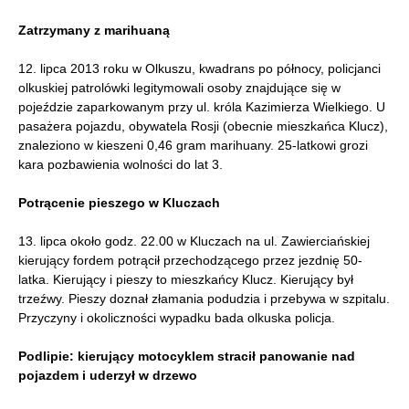
Zatrzymany z marihuaną
12. lipca 2013 roku w Olkuszu, kwadrans po północy, policjanci
olkuskiej patrolówki legitymowali osoby znajdujące się w
pojeździe zaparkowanym przy ul. króla Kazimierza Wielkiego. U
pasażera pojazdu, obywatela Rosji (obecnie mieszkańca Klucz),
znaleziono w kieszeni 0,46 gram marihuany. 25-latkowi grozi
kara pozbawienia wolności do lat 3.
Potrącenie pieszego w Kluczach
13. lipca około godz. 22.00 w Kluczach na ul. Zawierciańskiej
kierujący fordem potrącił przechodzącego przez jezdnię 50-
latka. Kierujący i pieszy to mieszkańcy Klucz. Kierujący był
trzeźwy. Pieszy doznał złamania podudzia i przebywa w szpitalu.
Przyczyny i okoliczności wypadku bada olkuska policja.
Podlipie: kierujący motocyklem stracił panowanie nad
pojazdem i uderzył w drzewo