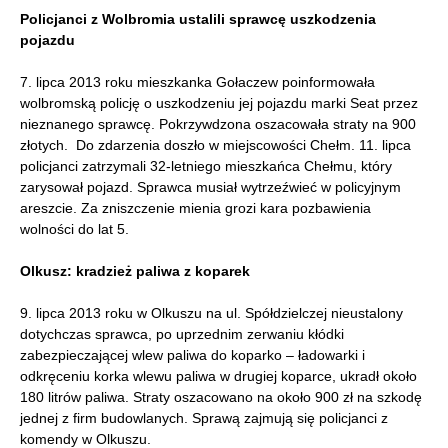
Policjanci z Wolbromia ustalili sprawcę uszkodzenia
pojazdu
7. lipca 2013 roku mieszkanka Gołaczew poinformowała
wolbromską policję o uszkodzeniu jej pojazdu marki Seat przez
nieznanego sprawcę. Pokrzywdzona oszacowała straty na 900
złotych. Do zdarzenia doszło w miejscowości Chełm. 11. lipca
policjanci zatrzymali 32-letniego mieszkańca Chełmu, który
zarysował pojazd. Sprawca musiał wytrzeźwieć w policyjnym
areszcie. Za zniszczenie mienia grozi kara pozbawienia
wolności do lat 5.
Olkusz: kradzież paliwa z koparek
9. lipca 2013 roku w Olkuszu na ul. Spółdzielczej nieustalony
dotychczas sprawca, po uprzednim zerwaniu kłódki
zabezpieczającej wlew paliwa do koparko – ładowarki i
odkręceniu korka wlewu paliwa w drugiej koparce, ukradł około
180 litrów paliwa. Straty oszacowano na około 900 zł na szkodę
jednej z firm budowlanych. Sprawą zajmują się policjanci z
komendy w Olkuszu.