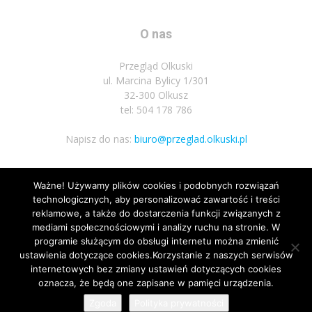
O nas
Przegląd Olkuski
ul. Marcina Bylicy 1/301
32-300 Olkusz
tel: 504 178 786
Napisz do nas:
biuro@przeglad.olkuski.pl
Ważne! Używamy plików cookies i podobnych rozwiązań
Podążaj za nami
technologicznych, aby personalizować zawartość i treści
reklamowe, a także do dostarczenia funkcji związanych z
mediami społecznościowymi i analizy ruchu na stronie. W
programie służącym do obsługi internetu można zmienić
ustawienia dotyczące cookies.Korzystanie z naszych serwisów
internetowych bez zmiany ustawień dotyczących cookies
8
oznacza, że będą one zapisane w pamięci urządzenia.
Nota prawna
Polityka prywatnosci
Kariera
Regulamin
Zgoda
Polityka prywatności
© Wszelkie prawa zastrzeżone 2020