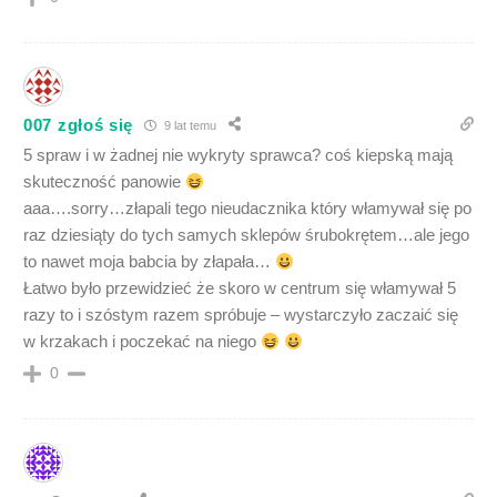
007 zgłoś się
9 lat temu
5 spraw i w żadnej nie wykryty sprawca? coś kiepską mają
skuteczność panowie
aaa….sorry…złapali tego nieudacznika który włamywał się po
raz dziesiąty do tych samych sklepów śrubokrętem…ale jego
to nawet moja babcia by złapała…
Łatwo było przewidzieć że skoro w centrum się włamywał 5
razy to i szóstym razem spróbuje – wystarczyło zaczaić się
w krzakach i poczekać na niego
0