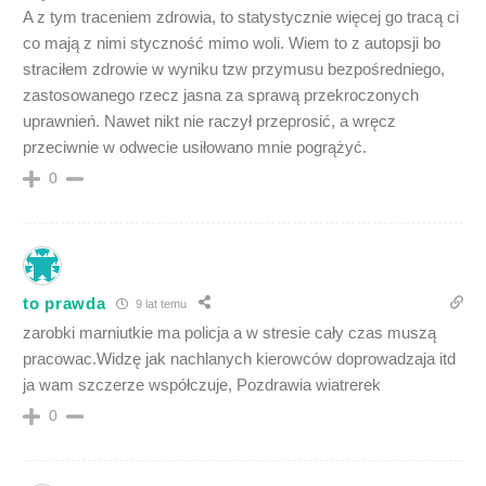
A z tym traceniem zdrowia, to statystycznie więcej go tracą ci
co mają z nimi styczność mimo woli. Wiem to z autopsji bo
straciłem zdrowie w wyniku tzw przymusu bezpośredniego,
zastosowanego rzecz jasna za sprawą przekroczonych
uprawnień. Nawet nikt nie raczył przeprosić, a wręcz
przeciwnie w odwecie usiłowano mnie pogrążyć.
0
to prawda
9 lat temu
zarobki marniutkie ma policja a w stresie cały czas muszą
pracowac.Widzę jak nachlanych kierowców doprowadzaja itd
ja wam szczerze współczuje, Pozdrawia wiatrerek
0