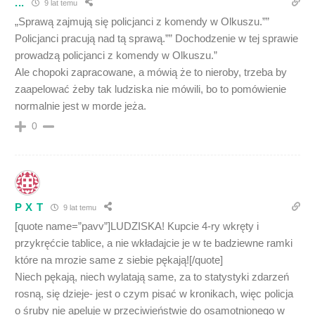
...
9 lat temu
„Sprawą zajmują się policjanci z komendy w Olkuszu.””
Policjanci pracują nad tą sprawą.”” Dochodzenie w tej sprawie
prowadzą policjanci z komendy w Olkuszu.”
Ale chopoki zapracowane, a mówią że to nieroby, trzeba by
zaapelować żeby tak ludziska nie mówili, bo to pomówienie
normalnie jest w morde jeża.
0
P X T
9 lat temu
[quote name=”pavv”]LUDZISKA! Kupcie 4-ry wkręty i
przykręćcie tablice, a nie wkładajcie je w te badziewne ramki
które na mrozie same z siebie pękają![/quote]
Niech pękają, niech wylatają same, za to statystyki zdarzeń
rosną, się dzieje- jest o czym pisać w kronikach, więc policja
o śruby nie apeluje w przeciwieństwie do osamotnionego w