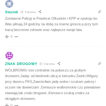
Stasiek
9 lat temu
Zostawcie Policję w Powiecie Olkuskim i KPP w spokoju bo
Was pilnują 24 godziny na dobę za marne grosze,a przy tym
tracą bezcenne zdrowie oraz najlepsze swoje lata.
0
ZNAK DROGOWY
9 lat temu
WOLBROMIU stoi centralnie na poboczu za grubym
drzewem,Jadąc od biedronki ulicą w kierunku Zwirki iWigury
przy dworcu PKS,Zawróciłam jadę wolno i szukam patrzę i
oczom nie dowierzam ,Geniusze wolbromskie czy powiatowe
stawiają tak znaki drogowe ,Kierowco szukaj znaku za
okrągłym drzewem,
0