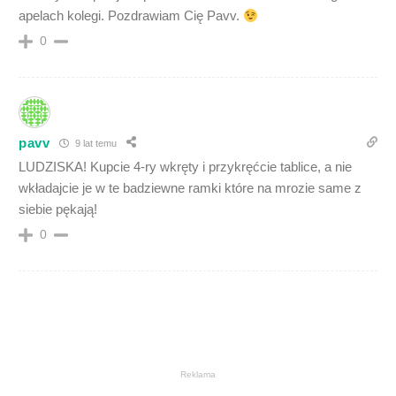
apelach kolegi. Pozdrawiam Cię Pavv.
0
pavv
9 lat temu
LUDZISKA! Kupcie 4-ry wkręty i przykręćcie tablice, a nie
wkładajcie je w te badziewne ramki które na mrozie same z
siebie pękają!
0
Reklama