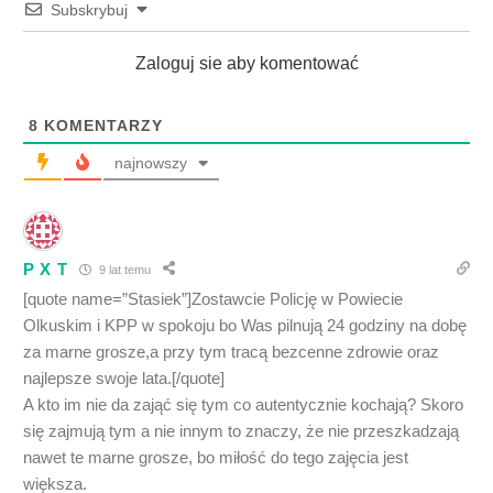
Subskrybuj
Zaloguj sie aby komentować
8
KOMENTARZY
najnowszy
P X T
9 lat temu
[quote name=”Stasiek”]Zostawcie Policję w Powiecie
Olkuskim i KPP w spokoju bo Was pilnują 24 godziny na dobę
za marne grosze,a przy tym tracą bezcenne zdrowie oraz
najlepsze swoje lata.[/quote]
A kto im nie da zająć się tym co autentycznie kochają? Skoro
się zajmują tym a nie innym to znaczy, że nie przeszkadzają
nawet te marne grosze, bo miłość do tego zajęcia jest
większa.