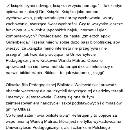
„Z książki płynie odwaga, książka w życiu pomaga”…Tak kiedyś
śpiewano z okazji Dni Ksiązki. Książka jako pomoc
wychowawcza, podpowiadająca normy wychowania, wzory
zachowania, tworząca świat wyobraźni. Czy to wszystko jeszcze
funkcjonuje – w dobie japońskich bajek, internetu i gier
komputerowych? Powiedziano, że nastał „zmierzch epoki
Gutenberga.” Trzeba mieć w sobie dużo pasji bibliofilskiej, aby
wierzyć, że „książka mimo internetu nie przegrywa i nie
przegra”, jak twierdzi pracująca na Uniwersytecie
Pedagogicznym w Krakowie Wanda Matras. Obecnie
upowszechnia się nowa metoda terapii dzieci i młodzieży o
nazwie biblioterapia. Biblos – to, jak wiadomo, „księgi”.
Olkuska filia Pedagogicznej Biblioteki Wojewódzkiej prowadzi
obecnie warsztaty dla nauczycieli dotyczące tej dziedziny terapii
i metodyki jej stosowania. Cieszą się one dużym
zainteresowaniem nauczycieli szkół podstawowych i gimnazjów
gminy Olkusz.
Co to jest zatem owa biblioterapia? Referujemy to pojęcie za
wspomnianą Wandą Matras, która jest nie tylko wykładowcą na
Uniwersytecie Pedagogicznym, ale i członkiem Polskiego