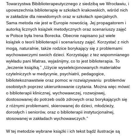
Towarzystwa Bibiblioterapeutycznego z siedzibą we Wrocławiu, i
upowszechnia biblioterapię w szkołach krakowskich, wśród nich
w zakładzie dla niewidomych oraz w szkołach specjalnych.
Sama metoda nie jest w Europie nowością. Jej propagatorem i
autorką licznych książek metodycznych oraz scenariuszy zajęć
w Polsce była Irena Borecka. Obecnie napisano już wiele
książek o teorii biblioterapii i scenariuszy zajęć. Korzystać z nich
mogą, naturalnie, także rodzice borykający się z problemami
wychowawczymi swoich dzieci. Korzystając z tez wspomnianego
wykładu pani Matras, wyjaśnijmy, co to jest biblioterapia. To
„leczenie książką.” „Użycie wyselekcjonowanych materiałów
czytelniczych w medycynie, psychiatrii, pedagogice,
bibliotekoznawstwie oraz pomoc w rozwiązywaniu problemów
osobistych poprzez ukierunkowanie czytania. Można więc mówić
o biblioterapii klinicznej, wychowawczej, rozwojowej,
dostosowanej do potrzeb osób zdrowych oraz borykających się
z różnymi problemami, skierowanej do dzieci, młodzieży,
dorosłych i seniorów, oraz o biblioterapii instytucjonalnej,
stosowanej w zakładach wychowawczych.”
W tej metodzie wybrane książki i ich tekst bądź ilustracje są