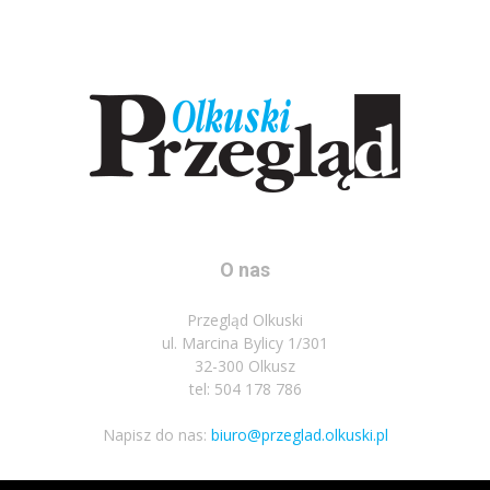
O nas
Przegląd Olkuski
ul. Marcina Bylicy 1/301
32-300 Olkusz
tel: 504 178 786
Napisz do nas:
biuro@przeglad.olkuski.pl