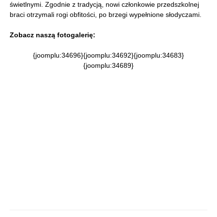
świetlnymi. Zgodnie z tradycją, nowi członkowie przedszkolnej
braci otrzymali rogi obfitości, po brzegi wypełnione słodyczami.
Zobacz naszą fotogalerię:
{joomplu:34696}{joomplu:34692}{joomplu:34683}
{joomplu:34689}