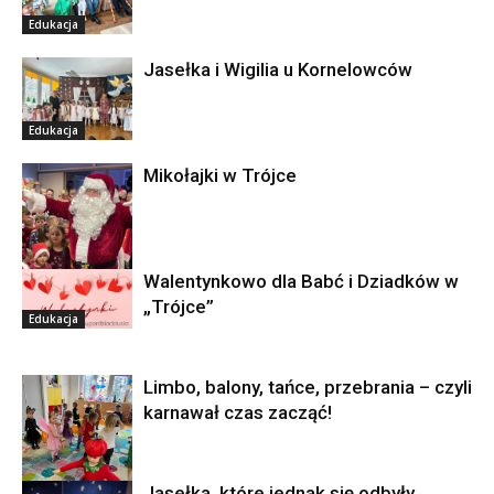
Edukacja
Jasełka i Wigilia u Kornelowców
Edukacja
Mikołajki w Trójce
Walentynkowo dla Babć i Dziadków w
Edukacja
„Trójce”
Edukacja
Limbo, balony, tańce, przebrania – czyli
karnawał czas zacząć!
Jasełka, które jednak się odbyły