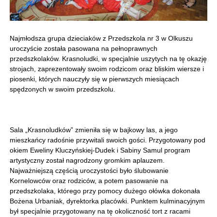
Najmłodsza grupa dzieciaków z Przedszkola nr 3 w Olkuszu
uroczyście została pasowana na pełnoprawnych
przedszkolaków. Krasnoludki, w specjalnie uszytych na tę okazję
strojach, zaprezentowały swoim rodzicom oraz bliskim wiersze i
piosenki, których nauczyły się w pierwszych miesiącach
spędzonych w swoim przedszkolu.
Sala „Krasnoludków” zmieniła się w bajkowy las, a jego
mieszkańcy radośnie przywitali swoich gości. Przygotowany pod
okiem Eweliny Kluczyńskiej-Dudek i Sabiny Samul program
artystyczny został nagrodzony gromkim aplauzem.
Najważniejszą częścią uroczystości było ślubowanie
Kornelowców oraz rodziców, a potem pasowanie na
przedszkolaka, którego przy pomocy dużego ołówka dokonała
Bożena Urbaniak, dyrektorka placówki. Punktem kulminacyjnym
był specjalnie przygotowany na tę okoliczność tort z racami