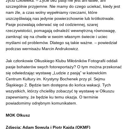
życiu człowieka. – Życie bez pasji nie jest ani łatwe, ani
szczególnie przyjemne. Nie mamy do czego uciekać, kiedy jest
nam źle, a czas wolny wypełniamy rzeczami, które
uszczęśliwiają nas jedynie powierzchownie lub krótkotrwale.
Pasje pozwalają oderwać się od codziennej, szarej
rzeczywistości, pomagają odnaleźć wewnętrzną równowagę,
zamknąć się na chwile w swoim własnym świecie i uciec
myślami od problemów. Dlatego są takie ważne. – powiedział
podczas wernisażu Marcin Andrukowicz.
Jak członkowie Olkuskiego Klubu Miłośników Fotografii oddali
pasje bohaterów swych fotoreportaży? O tym można przekonać
się odwiedzając wystawę „Ludzie z pasją” w katowickim
Centrum Kultury im. Krystyny Bochenek przy pl. Sejmu
Śląskiego 2. Będzie tam dostępna do końca wakacji. Tych
wszystkich, którzy chcieliby zobaczyć tę wystawę w Olkuszu
zapewniamy, że będzie ku temu okazja. O terminie
powiadomimy odrębnym komunikatem.
MOK Olkusz
Zdjęcia: Adam Sowula i Piotr Kajda (OKMF)