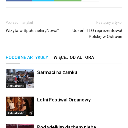
Poprzedni artykuł
Następny artykuł
Wizyta w Spółdzielni „Nowa”
Uczeń II LO reprezentował
Polskę w Ostravie
PODOBNE ARTYKUŁY
WIĘCEJ OD AUTORA
Sarmaci na zamku
Aktualności
Letni Festiwal Organowy
Aktualności
Pod wielkim dachem nieba