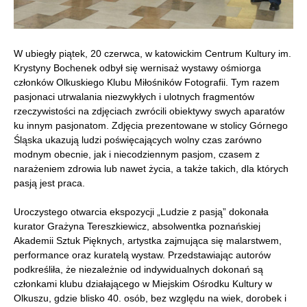
W ubiegły piątek, 20 czerwca, w katowickim Centrum Kultury im.
Krystyny Bochenek odbył się wernisaż wystawy ośmiorga
członków Olkuskiego Klubu Miłośników Fotografii. Tym razem
pasjonaci utrwalania niezwykłych i ulotnych fragmentów
rzeczywistości na zdjęciach zwrócili obiektywy swych aparatów
ku innym pasjonatom. Zdjęcia prezentowane w stolicy Górnego
Śląska ukazują ludzi poświęcających wolny czas zarówno
modnym obecnie, jak i niecodziennym pasjom, czasem z
narażeniem zdrowia lub nawet życia, a także takich, dla których
pasją jest praca.
Uroczystego otwarcia ekspozycji „Ludzie z pasją” dokonała
kurator Grażyna Tereszkiewicz, absolwentka poznańskiej
Akademii Sztuk Pięknych, artystka zajmująca się malarstwem,
performance oraz kuratelą wystaw. Przedstawiając autorów
podkreśliła, że niezależnie od indywidualnych dokonań są
członkami klubu działającego w Miejskim Ośrodku Kultury w
Olkuszu, gdzie blisko 40. osób, bez względu na wiek, dorobek i