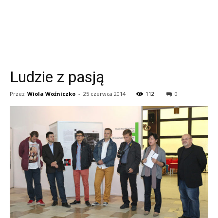
Ludzie z pasją
Przez
Wiola Woźniczko
-
25 czerwca 2014
112
0