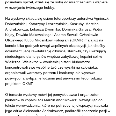
posiadany sprzęt, dzieli się ze sobą doświadczeniami i wspiera
w rozwijaniu twórczego hobby.
Na wystawę składa się osiem fotoreportaży autorstwa Agnieszki
Dobrzańskiej, Katarzyny Leszczyńskiej-Kaszuby, Marcina
Andrukowicza, Łukasza Dwornika, Dominika Garusa, Piotra
Kajdy, Dawida Makowskiego i Adama Sowuli. Członkowie
Olkuskiego Klubu Miłośników Fotografii (OKMF) mają już na
koncie klika godnych uwagi wspólnych ekspozycji, jak choćby
dokumentującą rewitalizację olkuskiej starówki, czy ukazującą
niedostępne dla turystów wnętrza zabytkowej kopalni soli w
Wieliczce. Wielekroć w dwuletniej historii klubowicze
koncentrowali swe wspólne twórcze wysiłki na człowieku,
organizowali warsztaty portretu i konkursy, ale wystawa
poświęcona wyłącznie ludziom jest pierwszym tego rodzaju
projektem OKMF.
O temacie wystawy mówił jej pomysłodawca i organizator
plenerów w kopalni soli Marcin Andrukowicz. Nawiązując do
tekstu wprowadzenia, które na potrzeby tej ekspozycji napisała
jego córka Aleksandra Andrukowicz, podkreślił znaczenie pasji w