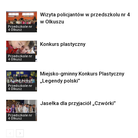
Wizyta policjantów w przedszkolu nr 4
w Olkuszu
Przedszkole nr
4 Olkusz
Konkurs plastyczny
Przedszkole nr
4 Olkusz
Miejsko-gminny Konkurs Plastyczny
„Legendy polski”
Przedszkole nr
4 Olkusz
Jasełka dla przyjaciół „Czwórki”
Przedszkole nr
4 Olkusz