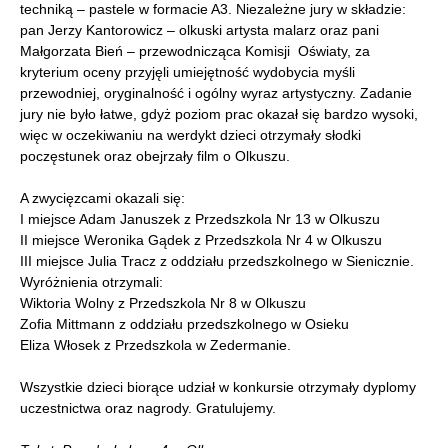
techniką – pastele w formacie A3. Niezależne jury w składzie:
pan Jerzy Kantorowicz – olkuski artysta malarz oraz pani
Małgorzata Bień – przewodnicząca Komisji Oświaty, za
kryterium oceny przyjęli umiejętność wydobycia myśli
przewodniej, oryginalność i ogólny wyraz artystyczny. Zadanie
jury nie było łatwe, gdyż poziom prac okazał się bardzo wysoki,
więc w oczekiwaniu na werdykt dzieci otrzymały słodki
poczęstunek oraz obejrzały film o Olkuszu.
A zwycięzcami okazali się:
I miejsce Adam Januszek z Przedszkola Nr 13 w Olkuszu
II miejsce Weronika Gądek z Przedszkola Nr 4 w Olkuszu
III miejsce Julia Tracz z oddziału przedszkolnego w Sienicznie.
Wyróżnienia otrzymali:
Wiktoria Wolny z Przedszkola Nr 8 w Olkuszu
Zofia Mittmann z oddziału przedszkolnego w Osieku
Eliza Włosek z Przedszkola w Zedermanie.
Wszystkie dzieci biorące udział w konkursie otrzymały dyplomy
uczestnictwa oraz nagrody. Gratulujemy.