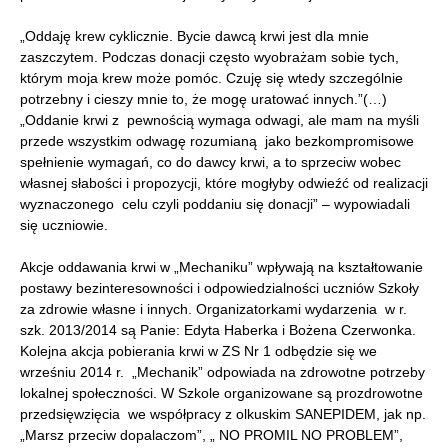
„Oddaję krew cyklicznie. Bycie dawcą krwi jest dla mnie
zaszczytem. Podczas donacji często wyobrażam sobie tych,
którym moja krew może pomóc. Czuję się wtedy szczególnie
potrzebny i cieszy mnie to, że mogę uratować innych.”(…)
„Oddanie krwi z pewnością wymaga odwagi, ale mam na myśli
przede wszystkim odwagę rozumianą jako bezkompromisowe
spełnienie wymagań, co do dawcy krwi, a to sprzeciw wobec
własnej słabości i propozycji, które mogłyby odwieźć od realizacji
wyznaczonego celu czyli poddaniu się donacji” – wypowiadali
się uczniowie.
Akcje oddawania krwi w „Mechaniku” wpływają na kształtowanie
postawy bezinteresowności i odpowiedzialności uczniów Szkoły
za zdrowie własne i innych. Organizatorkami wydarzenia w r.
szk. 2013/2014 są Panie: Edyta Haberka i Bożena Czerwonka.
Kolejna akcja pobierania krwi w ZS Nr 1 odbędzie się we
wrześniu 2014 r. „Mechanik” odpowiada na zdrowotne potrzeby
lokalnej społeczności. W Szkole organizowane są prozdrowotne
przedsięwzięcia we współpracy z olkuskim SANEPIDEM, jak np.
„Marsz przeciw dopalaczom”, „ NO PROMIL NO PROBLEM”,