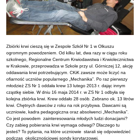
Zbiórki krwi cieszą się w Zespole Szkół Nr 1 w Olkuszu
ogromnym powodzeniem. Od kilku lat, dwa razy w ciągu roku
szkolnego, Regionalne Centrum Krwiodawstwa i Krwiolecznictwa
w Krakowie, przeprowadza w Szkole przy ul. Górniczej 12, akcję
oddawania krwi potrzebującym. CKiK zawsze może liczyć na
ofiarność uczniów popularnego „Mechanika”. Po raz pierwszy
młodzież ZS Nr 1 oddała krew 13 lutego 2013 r. dając innym
cząstkę siebie. W dniu 16 maja 2014 r. w ZS Nr 1 odbyła się
kolejna zbiórka krwi. Krew oddało 28 osób. Zebrano ok. 13 litrów
krwi. Chętnych dawców z roku na rok przybywa. Dawcami są
uczniowie, kadra pedagogiczna oraz absolwenci „Mechanika”.
Co jest powodem zainteresowania młodych ludzi donacjami?
Czy zabieg pobierania krwi wymaga odwagi? Dlaczego tu
jesteś? To pytania, na które uczniowie starali się odpowiedzieć
podczas okolicznościowej sondy korytarzowej.