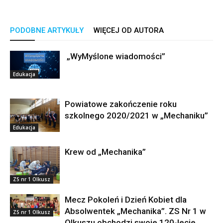
PODOBNE ARTYKUŁY
WIĘCEJ OD AUTORA
„WyMyślone wiadomości”
Edukacja
Powiatowe zakończenie roku
szkolnego 2020/2021 w „Mechaniku”
Edukacja
Krew od „Mechanika”
ZS nr 1 Olkusz
Mecz Pokoleń i Dzień Kobiet dla
Absolwentek „Mechanika”. ZS Nr 1 w
ZS nr 1 Olkusz
Olkuszu obchodzi swoje 120-lecie